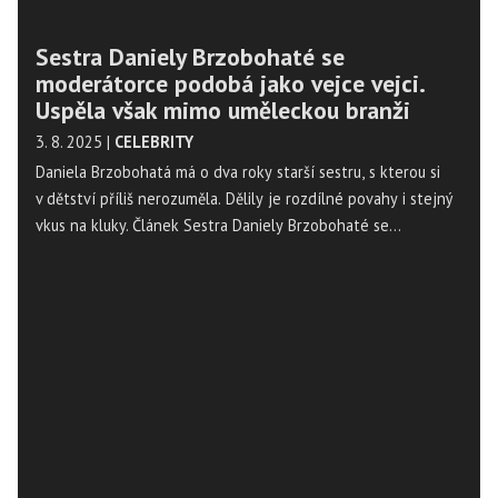
Sestra Daniely Brzobohaté se
moderátorce podobá jako vejce vejci.
Uspěla však mimo uměleckou branži
3. 8. 2025
|
CELEBRITY
Daniela Brzobohatá má o dva roky starší sestru, s kterou si
v dětství příliš nerozuměla. Dělily je rozdílné povahy i stejný
vkus na kluky. Článek Sestra Daniely Brzobohaté se
moderátorce podobá jako vejce vejci. Uspěla však mimo
uměleckou branži se nejdříve objevil na Magazín
Osobnosti.cz. ...