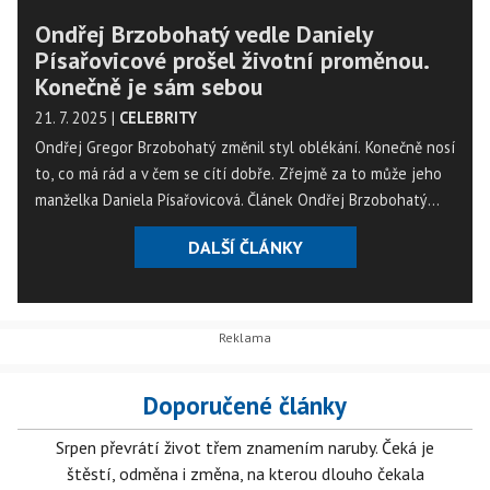
Ondřej Brzobohatý vedle Daniely
Písařovicové prošel životní proměnou.
Konečně je sám sebou
21. 7. 2025
|
CELEBRITY
Ondřej Gregor Brzobohatý změnil styl oblékání. Konečně nosí
to, co má rád a v čem se cítí dobře. Zřejmě za to může jeho
manželka Daniela Písařovicová. Článek Ondřej Brzobohatý
vedle Daniely Písařovicové prošel životní proměnou. Konečně
DALŠÍ ČLÁNKY
je sám sebou se nejdříve objevil na Magazín Osobnosti.cz. ...
Doporučené články
Srpen převrátí život třem znamením naruby. Čeká je
štěstí, odměna i změna, na kterou dlouho čekala