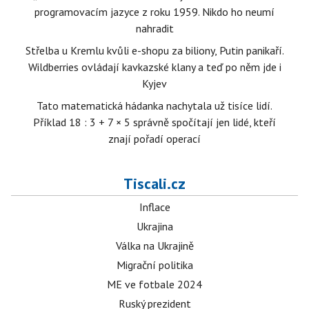
programovacím jazyce z roku 1959. Nikdo ho neumí
nahradit
Střelba u Kremlu kvůli e-shopu za biliony, Putin panikaří.
Wildberries ovládají kavkazské klany a teď po něm jde i
Kyjev
Tato matematická hádanka nachytala už tisíce lidí.
Příklad 18 : 3 + 7 × 5 správně spočítají jen lidé, kteří
znají pořadí operací
Tiscali.cz
Inflace
Ukrajina
Válka na Ukrajině
Migrační politika
ME ve fotbale 2024
Ruský prezident