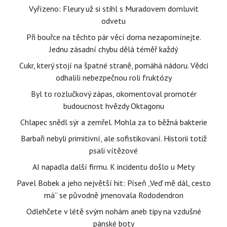
Vyřízeno: Fleury už si stihl s Muradovem domluvit
odvetu
Při bouřce na těchto pár věcí doma nezapomínejte.
Jednu zásadní chybu dělá téměř každý
Cukr, který stojí na špatné straně, pomáhá nádoru. Vědci
odhalili nebezpečnou roli fruktózy
Byl to rozlučkový zápas, okomentoval promotér
budoucnost hvězdy Oktagonu
Chlapec snědl sýr a zemřel. Mohla za to běžná bakterie
Barbaři nebyli primitivní, ale sofistikovaní. Historii totiž
psali vítězové
AI napadla další firmu. K incidentu došlo u Mety
Pavel Bobek a jeho největší hit: Píseň „Veď mě dál, cesto
má“ se původně jmenovala Rododendron
Odlehčete v létě svým nohám aneb tipy na vzdušné
pánské boty