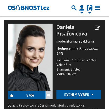
Daniela
Písařovicová
moderátorka, redaktorka
Hodnocení na Kinobox.cz:
64%
Narození:
12. prosince 1978
Věk:
47 let
Znamení:
Střelec
Výška:
182 cm
RYCHLÝ VÝBĚR
84%
Daniela Písařovicová je česká moderátorka a redaktorka.