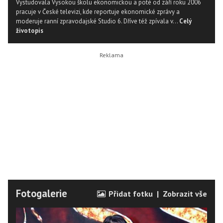
Vystudovala Vysokou školu ekonomickou a poté od září roku 2006
pracuje v České televizi, kde reportuje ekonomické zprávy a
moderuje ranní zpravodajské Studio 6. Dříve též zpívala v...
Celý
životopis
Fotogalerie
Přidat fotku
|
Zobrazit vše