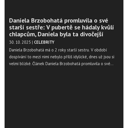
Daniela Brzobohatá promluvila o své
starší sestře: V pubertě se hádaly kvůli
chlapcům, Daniela byla ta divočejší
30. 10. 2025
|
CELEBRITY
Daniela Brzobohatá má o 2 roky starší sestru. V období
dospívání to mezi nimi nebylo příliš idylické, dnes už jsou si
velmi blízké. Článek Daniela Brzobohatá promluvila o své
starší sestře: V pubertě se hádaly kvůli chlapcům, Daniela
byla ta divočejší se nejdříve objevil na Magazín Osobnosti.cz.
...