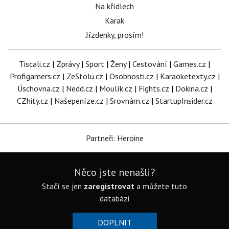
Na křídlech
Karak
Jízdenky, prosím!
Tiscali.cz
|
Zprávy
|
Sport
|
Ženy
|
Cestování
|
Games.cz
|
Profigamers.cz
|
ZeStolu.cz
|
Osobnosti.cz
|
Karaoketexty.cz
|
Úschovna.cz
|
Nedd.cz
|
Moulík.cz
|
Fights.cz
|
Dokina.cz
|
CZhity.cz
|
Našepeníze.cz
|
Srovnám.cz
|
StartupInsider.cz
Partneři: Heroine
Něco jste nenašli?
Stačí se jen
zaregistrovat
a můžete tuto
databázi
DOPLNIT