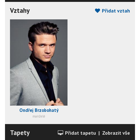
Vztahy
Přidat vztah
Ondřej Brzobohatý
manželé
Tapety
Přidat tapetu
|
Zobrazit vše