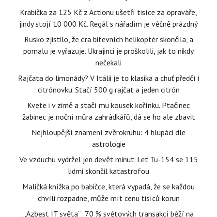
Krabička za 125 Kč z Actionu ušetří tisíce za opraváře,
jindy stojí 10 000 Kč. Regál s nářadím je věčně prázdný
Rusko zjistilo, že éra bitevních helikoptér skončila, a
pomalu je vyřazuje. Ukrajinci je proškolili, jak to nikdy
nečekali
Rajčata do limonády? V Itálii je to klasika a chuť předčí i
citrónovku. Stačí 500 g rajčat a jeden citrón
Kvete i v zimě a stačí mu kousek kořínku. Ptačinec
žabinec je noční můra zahrádkářů, dá se ho ale zbavit
Nejhloupější znamení zvěrokruhu: 4 hlupáci dle
astrologie
Ve vzduchu vydržel jen devět minut. Let Tu-154 se 115
lidmi skončil katastrofou
Maličká knížka po babičce, která vypadá, že se každou
chvíli rozpadne, může mít cenu tisíců korun
„Azbest IT světa“: 70 % světových transakcí běží na