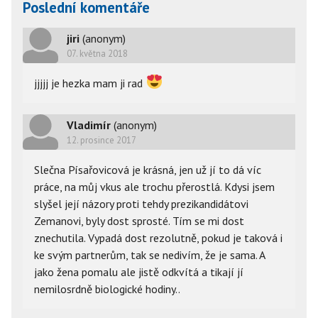
Poslední komentáře
jiri
(anonym)
07. května 2018
jjjjj je hezka mam ji rad
Vladimír
(anonym)
12. prosince 2017
Slečna Písařovicová je krásná, jen už jí to dá víc
práce, na můj vkus ale trochu přerostlá. Kdysi jsem
slyšel její názory proti tehdy prezikandidátovi
Zemanovi, byly dost sprosté. Tím se mi dost
znechutila. Vypadá dost rezolutně, pokud je taková i
ke svým partnerům, tak se nedivím, že je sama. A
jako žena pomalu ale jistě odkvítá a tikají jí
nemilosrdně biologické hodiny..