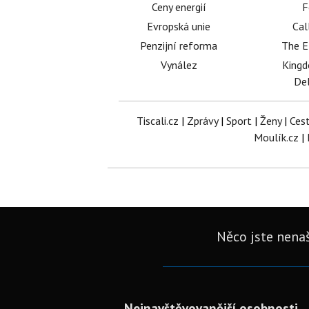
Ceny energií
F
Evropská unie
Cal
Penzijní reforma
The E
Vynález
King
Del
Tiscali.cz
|
Zprávy
|
Sport
|
Ženy
|
Ces
Moulík.cz
|
Něco jste nenaš
Nejnavštěvovanější osobnosti