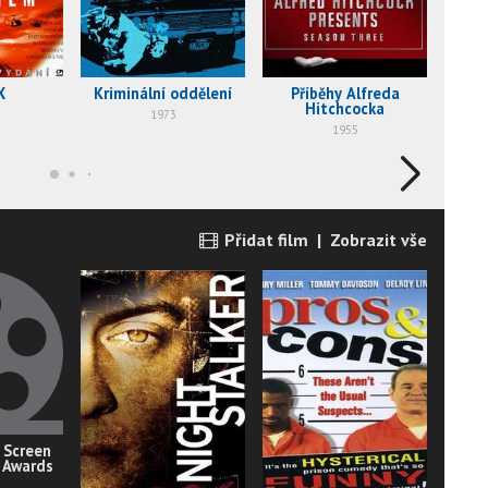
X
Kriminální oddělení
Příběhy Alfreda
Lo
Hitchcocka
1973
1955
Přidat film
|
Zobrazit vše
 Screen
 Awards