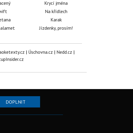
acený
Krycí jména
wift
Na křídlech
etana
Karak
halamet
Jízdenky, prosím!
aoketexty.cz
|
Úschovna.cz
|
Nedd.cz
|
tupInsider.cz
DOPLNIT