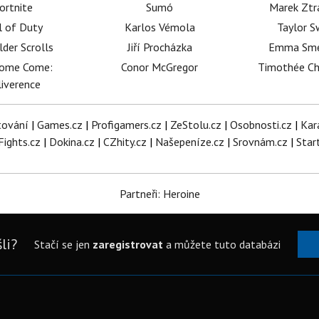
ortnite
Sumó
Marek Ztr
l of Duty
Karlos Vémola
Taylor S
lder Scrolls
Jiří Procházka
Emma Sm
dome Come:
Conor McGregor
Timothée C
iverence
tování
|
Games.cz
|
Profigamers.cz
|
ZeStolu.cz
|
Osobnosti.cz
|
Kar
Fights.cz
|
Dokina.cz
|
CZhity.cz
|
Našepeníze.cz
|
Srovnám.cz
|
Star
Partneři: Heroine
li?
Stačí se jen
zaregistrovat
a můžete tuto databázi