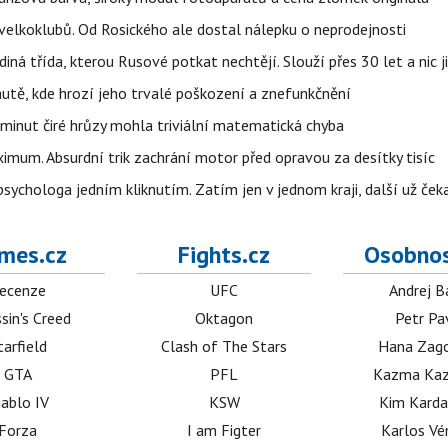
velkoklubů. Od Rosického ale dostal nálepku o neprodejnosti
ná třída, kterou Rusové potkat nechtějí. Slouží přes 30 let a nic j
autě, kde hrozí jeho trvalé poškození a znefunkčnění
 minut čiré hrůzy mohla triviální matematická chyba
imum. Absurdní trik zachrání motor před opravou za desítky tisíc
ychologa jedním kliknutím. Zatím jen v jednom kraji, další už čeka
mes.cz
Fights.cz
Osobnos
ecenze
UFC
Andrej B
sin's Creed
Oktagon
Petr Pa
tarfield
Clash of The Stars
Hana Zag
GTA
PFL
Kazma Kaz
iablo IV
KSW
Kim Karda
Forza
I am Figter
Karlos V