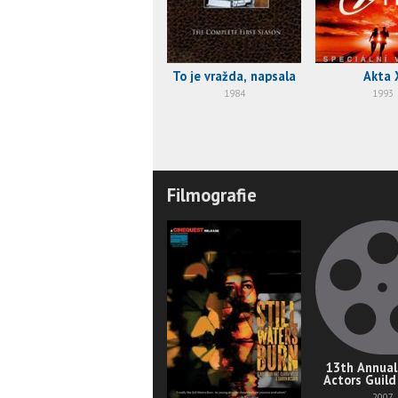
To je vražda, napsala
Akta 
1984
1993
Filmografie
13th Annual
Actors Guild
2007