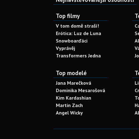
Top filmy
T
V tom domě straší!
C
Erótica: Luz de Luna
S
Snowboarďáci
A
Vyprávěj
V
Transformers Jedna
J
Top modelé
T
Jana Marečková
L
Dominika Mesarošová
C
Kim Kardashian
T
Martin Zach
H
Angel Wicky
A