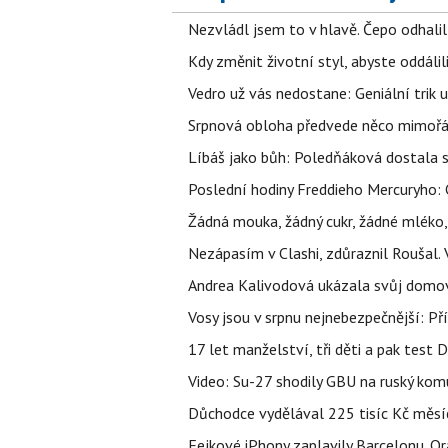
Nezvládl jsem to v hlavě. Čepo odhal
Kdy změnit životní styl, abyste oddáli
Vedro už vás nedostane: Geniální trik 
Srpnová obloha předvede něco mimořád
Líbáš jako bůh: Poledňáková dostala s
Poslední hodiny Freddieho Mercuryho: 
Žádná mouka, žádný cukr, žádné mléko,
Nezápasím v Clashi, zdůraznil Roušal. 
Andrea Kalivodová ukázala svůj domov:
Vosy jsou v srpnu nejnebezpečnější: Pří
17 let manželství, tři děti a pak test D
Video: Su-27 shodily GBU na ruský ko
Důchodce vydělával 225 tisíc Kč měsí
Fejkové iPhony zaplavily Barcelonu. O