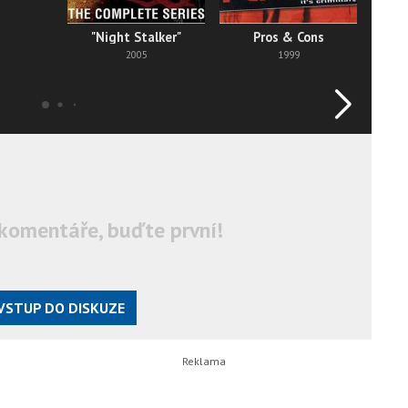
"Night Stalker"
Pros & Cons
Un
2005
1999
Hist
komentáře, buďte první!
VSTUP DO DISKUZE