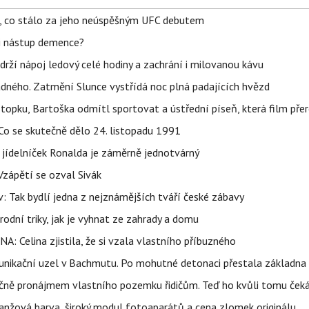
il, co stálo za jeho neúspěšným UFC debutem
li nástup demence?
udrží nápoj ledový celé hodiny a zachrání i milovanou kávu
ného. Zatmění Slunce vystřídá noc plná padajících hvězd
topku, Bartoška odmítl sportovat a ústřední píseň, která film pře
Co se skutečně dělo 24. listopadu 1991
 jídelníček Ronalda je záměrně jednotvárný
Vzápětí se ozval Sivák
 Tak bydlí jedna z nejznámějších tváří české zábavy
rodní triky, jak je vyhnat ze zahrady a domu
NA: Celina zjistila, že si vzala vlastního příbuzného
munikační uzel v Bachmutu. Po mohutné detonaci přestala základna
čně pronájmem vlastního pozemku řidičům. Teď ho kvůli tomu ček
ranžová barva, široký modul fotoaparátů a cena zlomek originálu