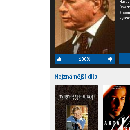
Naroz
Úmrtí:
Zname
Výška:
100%
Nejznámější díla