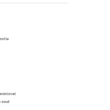
rostla
 existovat
á soud