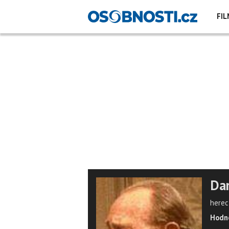
FIL
Da
herec
Hodno