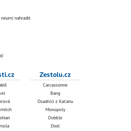
i neumí nahradit
jí
ti.cz
Zestolu.cz
abiš
Carcassonne
vel
Bang
orová
Osadníci z Katanu
mitch
Monopoly
shian
Dobble
émola
Dixit