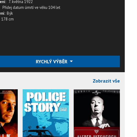
ení:
7. května 1922
Přidej datum úmrtí
ve věku
104 let
ní:
Býk
178 cm
RYCHLÝ VÝBĚR
Zobrazit vše