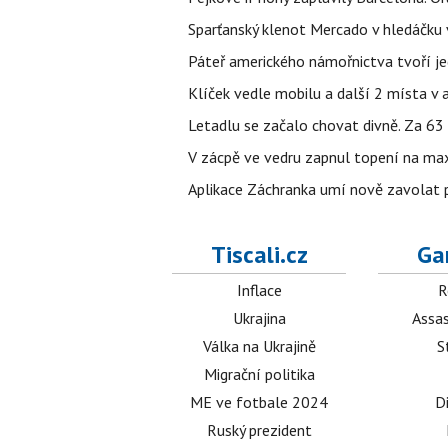
Sparťanský klenot Mercado v hledáčku 
Páteř amerického námořnictva tvoří jedi
Klíček vedle mobilu a další 2 místa v 
Letadlu se začalo chovat divně. Za 63
V zácpě ve vedru zapnul topení na max
Aplikace Záchranka umí nově zavolat ps
Tiscali.cz
Ga
Inflace
R
Ukrajina
Assas
Válka na Ukrajině
S
Migrační politika
ME ve fotbale 2024
D
Ruský prezident