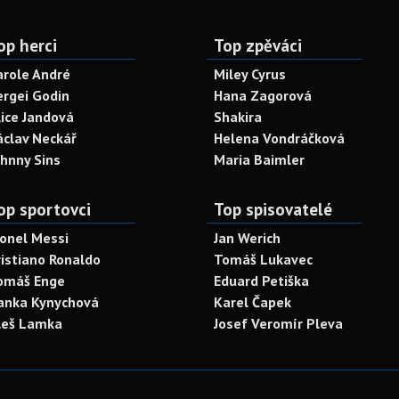
op herci
Top zpěváci
arole André
Miley Cyrus
ergei Godin
Hana Zagorová
lice Jandová
Shakira
áclav Neckář
Helena Vondráčková
ohnny Sins
Maria Baimler
op sportovci
Top spisovatelé
ionel Messi
Jan Werich
ristiano Ronaldo
Tomáš Lukavec
omáš Enge
Eduard Petiška
anka Kynychová
Karel Čapek
leš Lamka
Josef Veromír Pleva