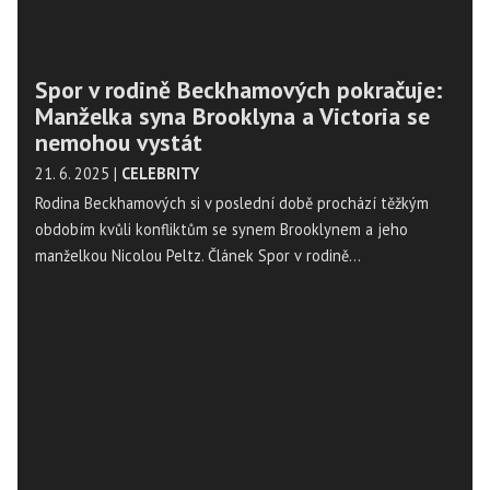
Spor v rodině Beckhamových pokračuje:
Manželka syna Brooklyna a Victoria se
nemohou vystát
21. 6. 2025
|
CELEBRITY
Rodina Beckhamových si v poslední době prochází těžkým
obdobím kvůli konfliktům se synem Brooklynem a jeho
manželkou Nicolou Peltz. Článek Spor v rodině
Beckhamových pokračuje: Manželka syna Brooklyna a Victoria
se nemohou vystát se nejdříve objevil na Magazín
Osobnosti.cz. ...