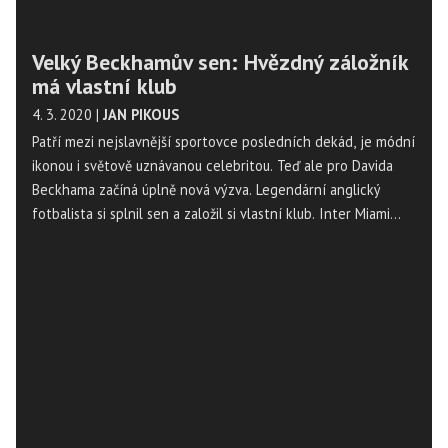
Velký Beckhamův sen: Hvězdný záložník
má vlastní klub
4. 3. 2020
|
JAN PIKOUS
Patří mezi nejslavnější sportovce posledních dekád, je módní
ikonou i světově uznávanou celebritou. Teď ale pro Davida
Beckhama začíná úplně nová výzva. Legendární anglický
fotbalista si splnil sen a založil si vlastní klub. Inter Miami
odstartoval svou misi v americké MLS a slavný záložník s ním
má velké plány.