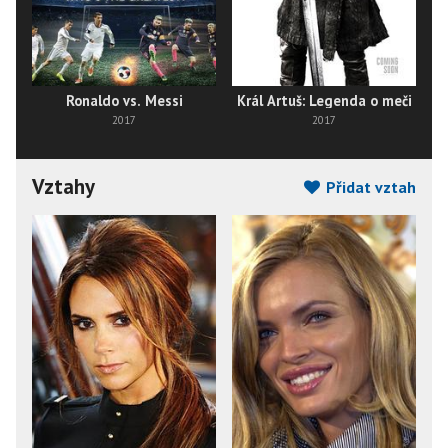
Ronaldo vs. Messi
Král Artuš: Legenda o meči
2017
2017
Vztahy
Přidat vztah