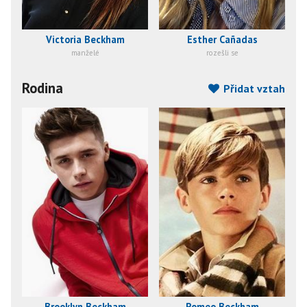
Victoria Beckham
Esther Cañadas
manželé
rozešli se
Rodina
Přidat vztah
Brooklyn Beckham
Romeo Beckham