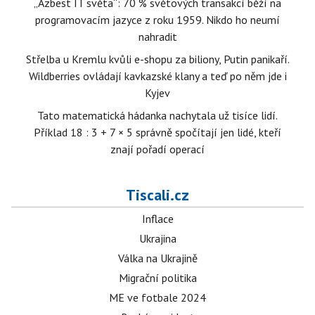
„Azbest IT světa“: 70 % světových transakcí běží na
programovacím jazyce z roku 1959. Nikdo ho neumí
nahradit
Střelba u Kremlu kvůli e-shopu za biliony, Putin panikaří.
Wildberries ovládají kavkazské klany a teď po něm jde i
Kyjev
Tato matematická hádanka nachytala už tisíce lidí.
Příklad 18 : 3 + 7 × 5 správně spočítají jen lidé, kteří
znají pořadí operací
Tiscali.cz
Inflace
Ukrajina
Válka na Ukrajině
Migrační politika
ME ve fotbale 2024