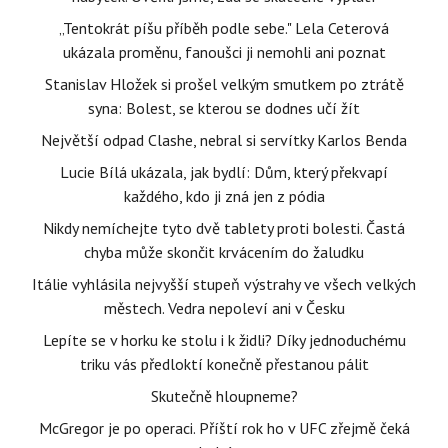
„Tentokrát píšu příběh podle sebe." Lela Ceterová
ukázala proměnu, fanoušci ji nemohli ani poznat
Stanislav Hložek si prošel velkým smutkem po ztrátě
syna: Bolest, se kterou se dodnes učí žít
Největší odpad Clashe, nebral si servítky Karlos Benda
Lucie Bílá ukázala, jak bydlí: Dům, který překvapí
každého, kdo ji zná jen z pódia
Nikdy nemíchejte tyto dvě tablety proti bolesti. Častá
chyba může skončit krvácením do žaludku
Itálie vyhlásila nejvyšší stupeň výstrahy ve všech velkých
městech. Vedra nepoleví ani v Česku
Lepíte se v horku ke stolu i k židli? Díky jednoduchému
triku vás předloktí konečně přestanou pálit
Skutečně hloupneme?
McGregor je po operaci. Příští rok ho v UFC zřejmě čeká