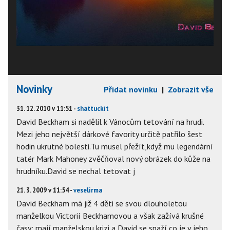
Novinky
Přidat novinku
|
Zobrazit vše
31. 12. 2010 v 11:51 -
shattuckit
David Beckham si nadělil k Vánocům tetování na hrudi.
Mezi jeho největší dárkové favority určitě patřilo šest
hodin ukrutné bolesti.Tu musel přežít,když mu legendární
tatér Mark Mahoney zvěčňoval nový obrázek do kůže na
hrudníku.David se nechal tetovat j
21. 3. 2009 v 11:54 -
veselirma
David Beckham má již 4 děti se svou dlouholetou
manželkou Victorií Beckhamovou a však zažívá krušné
časy: mají manželskou krizi a David se snaží co je v jeho