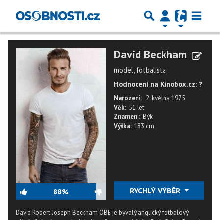
David Beckham
model, fotbalista
Hodnocení na Kinobox.cz: ?
Narození:
2. května 1975
Věk:
51 let
Znamení:
Býk
Výška:
183 cm
RYCHLÝ VÝBĚR
88%
David Robert Joseph Beckham OBE je bývalý anglický fotbalový