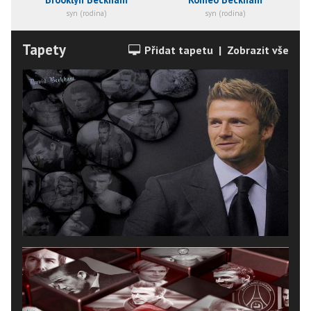
syn (rodina)
syn (rodina)
Tapety
Přidat tapetu
|
Zobrazit vše