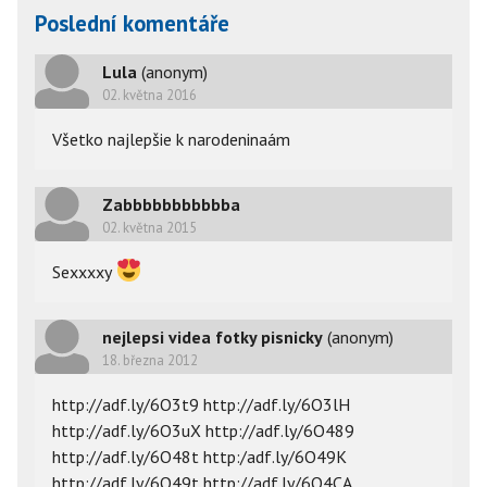
Poslední komentáře
Lula
(anonym)
02. května 2016
Všetko najlepšie k narodeninaám
Zabbbbbbbbbbba
02. května 2015
Sexxxxy
nejlepsi videa fotky pisnicky
(anonym)
18. března 2012
http://adf.ly/6O3t9 http://adf.ly/6O3lH
http://adf.ly/6O3uX http://adf.ly/6O489
http://adf.ly/6O48t http:/adf.ly/6O49K
http://adf.ly/6O49t http://adf.ly/6O4CA