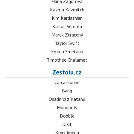
Hana Zagorová
Kazma Kazmitch
Kim Kardashian
Karlos Vémola
Marek Ztracený
Taylor Swift
Emma Smetana
Timothée Chalamet
Zestolu.cz
Carcassonne
Bang
Osadníci z Katanu
Monopoly
Dobble
Dixit
Krycí jména