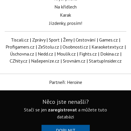
Na křídlech
Karak
Jízdenky, prosím!
Tiscali.cz
|
Zprávy
|
Sport
|
Ženy
|
Cestování
|
Games.cz
|
Profigamers.cz
|
ZeStolu.cz
|
Osobnosti.cz
|
Karaoketexty.cz
|
Úschovna.cz
|
Nedd.cz
|
Moulík.cz
|
Fights.cz
|
Dokina.cz
|
CZhity.cz
|
Našepeníze.cz
|
Srovnám.cz
|
StartupInsider.cz
Partneři: Heroine
Něco jste nenašli?
Stačí se jen
zaregistrovat
a můžete tuto
databázi
DOPLNIT