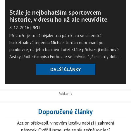
Stále je nejbohatším sportovcem
historie, v dresu ho už ale neuvidíte
8. 12. 2016
|
ROJ
Přestože je to už nějaký ten pátek, co se americká
basketbalová legenda Michael Jordan neprohání po
palubovce, na jeho bankovní účet stále přicházejí milionové
částky. Podle časopisu Forbes je se jměním 1,7 miliardy dolarů
nejbohatším sportovcem historie.
DALŠÍ ČLÁNKY
Doporučené články
Action překvapil, v novém letáku nabízí i zahradní
nábytek. Ověřili jsme, zda se skutečně vyplatí