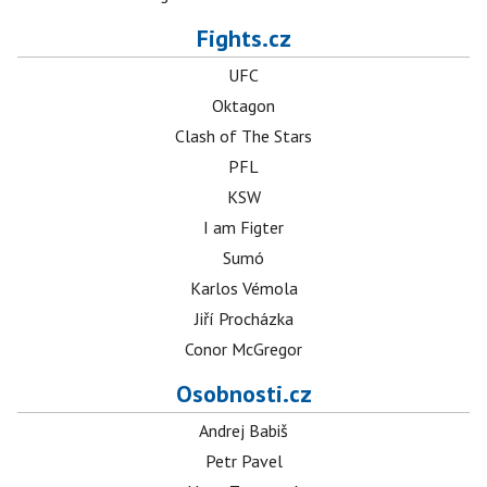
Fights.cz
UFC
Oktagon
Clash of The Stars
PFL
KSW
I am Figter
Sumó
Karlos Vémola
Jiří Procházka
Conor McGregor
Osobnosti.cz
Andrej Babiš
Petr Pavel