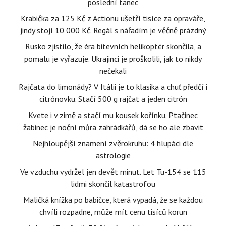
poslední tanec
Krabička za 125 Kč z Actionu ušetří tisíce za opraváře,
jindy stojí 10 000 Kč. Regál s nářadím je věčně prázdný
Rusko zjistilo, že éra bitevních helikoptér skončila, a
pomalu je vyřazuje. Ukrajinci je proškolili, jak to nikdy
nečekali
Rajčata do limonády? V Itálii je to klasika a chuť předčí i
citrónovku. Stačí 500 g rajčat a jeden citrón
Kvete i v zimě a stačí mu kousek kořínku. Ptačinec
žabinec je noční můra zahrádkářů, dá se ho ale zbavit
Nejhloupější znamení zvěrokruhu: 4 hlupáci dle
astrologie
Ve vzduchu vydržel jen devět minut. Let Tu-154 se 115
lidmi skončil katastrofou
Maličká knížka po babičce, která vypadá, že se každou
chvíli rozpadne, může mít cenu tisíců korun