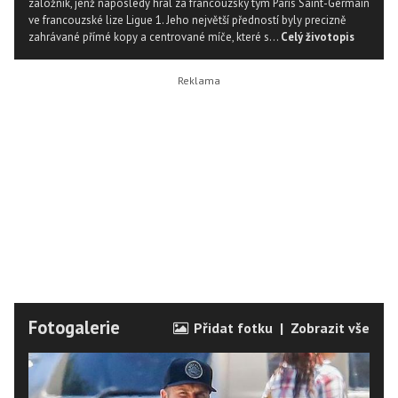
záložník, jenž naposledy hrál za francouzský tým Paris Saint-Germain
ve francouzské lize Ligue 1. Jeho největší předností byly precizně
zahrávané přímé kopy a centrované míče, které s...
Celý životopis
Fotogalerie
Přidat fotku
|
Zobrazit vše