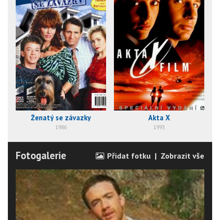
Ženatý se závazky
Akta X
1986
1993
Fotogalerie
Přidat fotku
|
Zobrazit vše