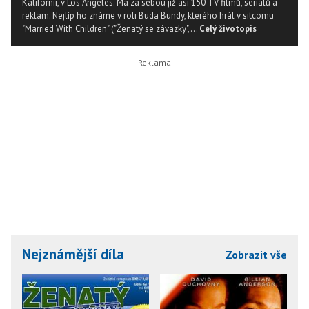
Kalifornii, v Los Angeles. Má za sebou již asi 150 TV filmů, seriálů a
reklam. Nejlíp ho známe v roli Buda Bundy, kterého hrál v sitcomu
"Married With Children" ("Ženatý se závazky",...
Celý životopis
Nejznámější díla
Zobrazit vše