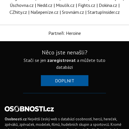
Úschovna.cz
|
Nedd.cz
|
Moulík.cz
|
Fights.cz
|
Dokina.cz
|
CZhity.cz
|
Našepeníze.cz
|
Srovnám.cz
|
StartupInsider.cz
Partneři: Heroine
Něco jste nenašli?
Stačí se jen
zaregistrovat
a můžete tuto
databázi
DOPLNIT
Osobnosti.cz
Největší český web s databází osobností, herců, hereček,
zpěváků, zpěvaček, modelek, filmů, hudebních skupin a sportovců. Kromě