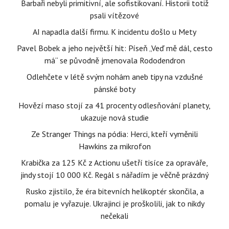
Barbaři nebyli primitivní, ale sofistikovaní. Historii totiž
psali vítězové
AI napadla další firmu. K incidentu došlo u Mety
Pavel Bobek a jeho největší hit: Píseň „Veď mě dál, cesto
má“ se původně jmenovala Rododendron
Odlehčete v létě svým nohám aneb tipy na vzdušné
pánské boty
Hovězí maso stojí za 41 procenty odlesňování planety,
ukazuje nová studie
Ze Stranger Things na pódia: Herci, kteří vyměnili
Hawkins za mikrofon
Krabička za 125 Kč z Actionu ušetří tisíce za opraváře,
jindy stojí 10 000 Kč. Regál s nářadím je věčně prázdný
Rusko zjistilo, že éra bitevních helikoptér skončila, a
pomalu je vyřazuje. Ukrajinci je proškolili, jak to nikdy
nečekali