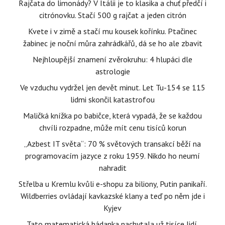
Rajčata do limonády? V Itálii je to klasika a chuť předčí i
citrónovku. Stačí 500 g rajčat a jeden citrón
Kvete i v zimě a stačí mu kousek kořínku. Ptačinec
žabinec je noční můra zahrádkářů, dá se ho ale zbavit
Nejhloupější znamení zvěrokruhu: 4 hlupáci dle
astrologie
Ve vzduchu vydržel jen devět minut. Let Tu-154 se 115
lidmi skončil katastrofou
Maličká knížka po babičce, která vypadá, že se každou
chvíli rozpadne, může mít cenu tisíců korun
„Azbest IT světa“: 70 % světových transakcí běží na
programovacím jazyce z roku 1959. Nikdo ho neumí
nahradit
Střelba u Kremlu kvůli e-shopu za biliony, Putin panikaří.
Wildberries ovládají kavkazské klany a teď po něm jde i
Kyjev
Tato matematická hádanka nachytala už tisíce lidí.