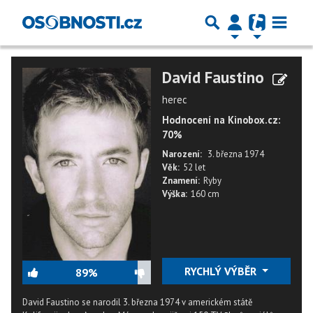
David Faustino
herec
Hodnocení na Kinobox.cz:
70%
Narození:
3. března 1974
Věk:
52 let
Znamení:
Ryby
Výška:
160 cm
RYCHLÝ VÝBĚR
89%
David Faustino se narodil 3. března 1974 v americkém státě