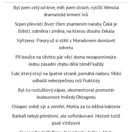
Byl jsem celý od krve, měl jsem strach, vylíčil Vémola
dramatické krmení lvů
Srpen převrátí život třem znamením naruby. Čeká je
štěstí, odměna i změna, na kterou dlouho čekala
Vyřízeno: Fleury už si stihl s Muradovem domluvit
odvetu
Při bouřce na těchto pár věcí doma nezapomínejte.
Jednu zásadní chybu dělá téměř každý
Cukr, který stojí na špatné straně, pomáhá nádoru. Vědci
odhalili nebezpečnou roli fruktózy
Byl to rozlučkový zápas, okomentoval promotér
budoucnost hvězdy Oktagonu
Chlapec snědl sýr a zemřel. Mohla za to běžná bakterie
Barbaři nebyli primitivní, ale sofistikovaní. Historii totiž
psali vítězové