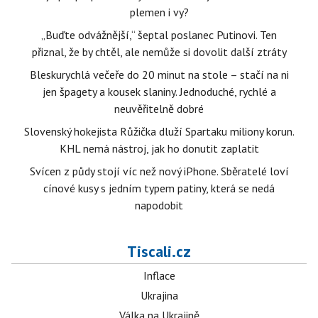
plemen i vy?
„Buďte odvážnější,“ šeptal poslanec Putinovi. Ten
přiznal, že by chtěl, ale nemůže si dovolit další ztráty
Bleskurychlá večeře do 20 minut na stole – stačí na ni
jen špagety a kousek slaniny. Jednoduché, rychlé a
neuvěřitelně dobré
Slovenský hokejista Růžička dluží Spartaku miliony korun.
KHL nemá nástroj, jak ho donutit zaplatit
Svícen z půdy stojí víc než nový iPhone. Sběratelé loví
cínové kusy s jedním typem patiny, která se nedá
napodobit
Tiscali.cz
Inflace
Ukrajina
Válka na Ukrajině