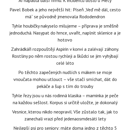
AI napadla další firmu. K incidentu došlo u Mety
Pavel Bobek a jeho největší hit: Píseň „Veď mě dál, cesto
má“ se původně jmenovala Rododendron
Tyhle houbičky nakyselo milujeme – příprava je směšně
jednoduchá. Nasypat do hrnce, uvařit, naplnit sklenice a je
hotovo
Zahrádkáři rozpouštějí Aspirin v konvi a zalévají záhony.
Rostliny po něm rostou rychleji a škůdci se jim vyhýbají
celé léto
Po těchto zapečených nudlích s mákem se moje
vnoučata mohou utlouct – vše stačí smíchat, dát do
pekáče a šup s tím do trouby
Tyhle řezy jsou u nás rodinná klasika – maminka je peče
na každou sešlost. Korpus si určitě uložte, je dokonalý
Vesnice, kterou nikdo neopravil. Vše zůstalo tak, jak to
zanechali vrazi před jedenaosmdesáti lety
Nejlepší psi pro seniory: máte doma jedno z těchto 5