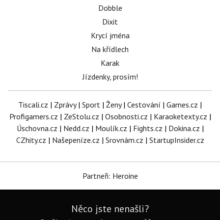
Dobble
Dixit
Krycí jména
Na křídlech
Karak
Jízdenky, prosím!
Tiscali.cz
|
Zprávy
|
Sport
|
Ženy
|
Cestování
|
Games.cz
|
Profigamers.cz
|
ZeStolu.cz
|
Osobnosti.cz
|
Karaoketexty.cz
|
Úschovna.cz
|
Nedd.cz
|
Moulík.cz
|
Fights.cz
|
Dokina.cz
|
CZhity.cz
|
Našepeníze.cz
|
Srovnám.cz
|
StartupInsider.cz
Partneři: Heroine
Něco jste nenašli?