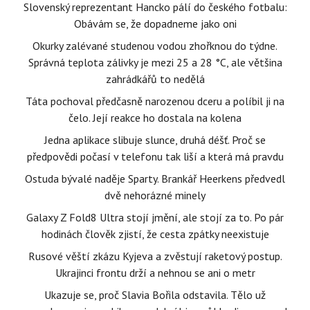
Slovenský reprezentant Hancko pálí do českého fotbalu:
Obávám se, že dopadneme jako oni
Okurky zalévané studenou vodou zhořknou do týdne.
Správná teplota zálivky je mezi 25 a 28 °C, ale většina
zahrádkářů to nedělá
Táta pochoval předčasně narozenou dceru a políbil ji na
čelo. Její reakce ho dostala na kolena
Jedna aplikace slibuje slunce, druhá déšť. Proč se
předpovědi počasí v telefonu tak liší a která má pravdu
Ostuda bývalé naděje Sparty. Brankář Heerkens předvedl
dvě nehorázné minely
Galaxy Z Fold8 Ultra stojí jmění, ale stojí za to. Po pár
hodinách člověk zjistí, že cesta zpátky neexistuje
Rusové věští zkázu Kyjeva a zvěstují raketový postup.
Ukrajinci frontu drží a nehnou se ani o metr
Ukazuje se, proč Slavia Bořila odstavila. Tělo už