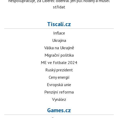
nespolupracuje, za Liberec odehrál jen půl hodiny a musel
střídat
Tiscali.cz
Inflace
Ukrajina
Válka na Ukrajině
Migrační politika
ME ve fotbale 2024
Ruský prezident
Ceny energií
Evropská unie
Penzijní reforma
Vynález
Games.cz