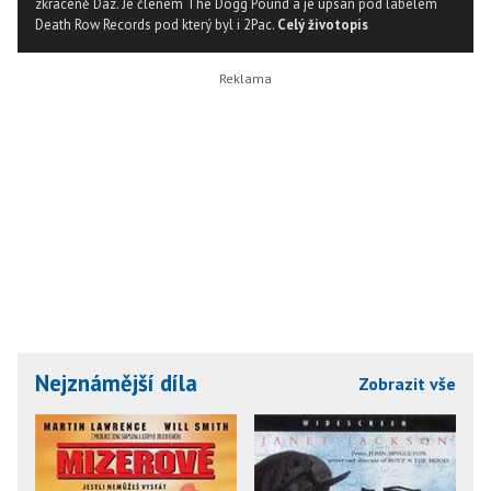
zkráceně Daz. Je členem The Dogg Pound a je upsán pod labelem
Death Row Records pod který byl i 2Pac.
Celý životopis
Nejznámější díla
Zobrazit vše