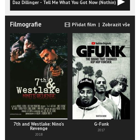
Daz Dillinger - Tell Me What You Got Now (Nothin)
T
Filmografie
Přidat film
|
Zobrazit vše
7th and Westlake: Nino's
G-Funk
Revenge
P
2017
2018