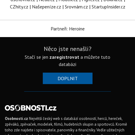
CZhity.cz
|
Našepeníze.cz
|
Srovnám.cz
|
StartupInsider.cz
Partneři: Heroine
Něco jste nenašli?
Stačí se jen
zaregistrovat
a můžete tuto
databázi
DOPLNIT
Osobnosti.cz
Největší český web s databází osobností, herců, hereček,
zpěváků, zpěvaček, modelek, filmů, hudebních skupin a sportovců. Kromě
toho zde najdete i spisovatele, panovníky a finančníky. Vedle užitečných