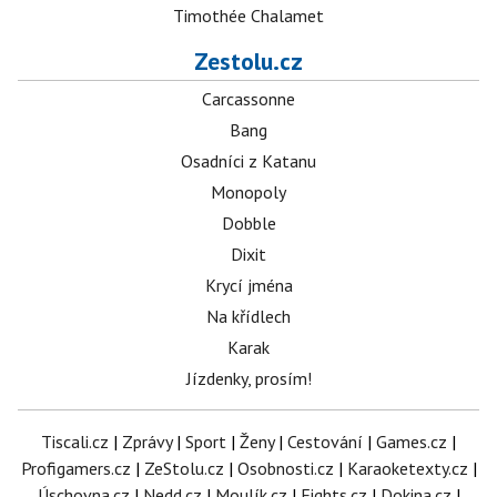
Timothée Chalamet
Zestolu.cz
Carcassonne
Bang
Osadníci z Katanu
Monopoly
Dobble
Dixit
Krycí jména
Na křídlech
Karak
Jízdenky, prosím!
Tiscali.cz
|
Zprávy
|
Sport
|
Ženy
|
Cestování
|
Games.cz
|
Profigamers.cz
|
ZeStolu.cz
|
Osobnosti.cz
|
Karaoketexty.cz
|
Úschovna.cz
|
Nedd.cz
|
Moulík.cz
|
Fights.cz
|
Dokina.cz
|