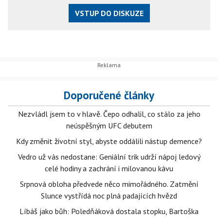
VSTUP DO DISKUZE
Doporučené články
Nezvládl jsem to v hlavě. Čepo odhalil, co stálo za jeho
neúspěšným UFC debutem
Kdy změnit životní styl, abyste oddálili nástup demence?
Vedro už vás nedostane: Geniální trik udrží nápoj ledový
celé hodiny a zachrání i milovanou kávu
Srpnová obloha předvede něco mimořádného. Zatmění
Slunce vystřídá noc plná padajících hvězd
Líbáš jako bůh: Poledňáková dostala stopku, Bartoška