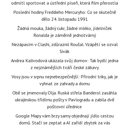
odmítl sportovat a ústřední píseň, která film přerostla
Poslední hodiny Freddieho Mercuryho: Co se skutečně
dělo 24. listopadu 1991
Žádná mouka, žádný cukr, žádné mléko, jídelníček
Ronalda je záměrně jednotvárný
Nezápasím v Clashi, zdůraznil Roušal. Vzápětí se ozval
Sivák
Andrea Kalivodová ukázala svůj domov: Tak bydlí jedna
z nejznámějších tváří české zábavy
Vosy jsou v srpnu nejnebezpečnější: Přírodní triky, jak je
vyhnat ze zahrady a domu
Obě se jmenovaly Olja. Ruská střela Banderol zasáhla
ukrajinskou třídírnu pošty v Pavlogradu a zabila dvě
poštovní úřednice
Google Mapy vám brzy samy objednají jídlo cestou
domů. Stačí se zeptat a AI zařídí zbytek za vás