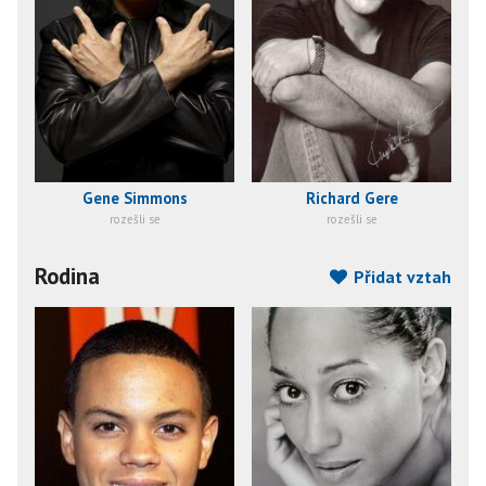
Gene Simmons
Richard Gere
rozešli se
rozešli se
Rodina
Přidat vztah