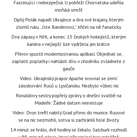
Fascinující i nebezpečná. U pobřeží Chorvatska udeřila
mořská smršť
Opilý Polák napadl Ukrajince a dva své krajany, kterým
zlomil ruku. „Jste Banderovci,“ křičel na ně fanaticky
Dva zápasy v NHL a konec. 15 českých hokejistů, kterým
kariéra v nejlepší lize vydržela jen krátce
Přerov spustil modernizovanou aplikaci. Objednat se,
zaplatit poplatky i nahlásit díru v chodníku zvládnete z
gauče
Video: Ukrajinský prapor Apache srovnal se zemí
zásobování Rusů u Lysičansku. Nezbylo vůbec nic
Ronaldovy sestry popřely zprávy o dnešní svatbě na
Madeiře: Žádné datum neexistuje
Video: Dron trefil nabitý Grad přímo do munice. Rusové
se na nic nezmohli, sotva si zachránili holé životy
14 minut se hrálo, dvě hodiny se čekalo. Salcburk rozhodl