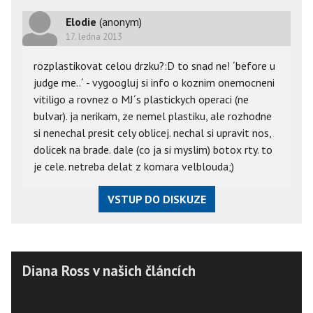
Elodie
(anonym)
17. ledna 2013
rozplastikovat celou drzku?:D to snad ne! ´before u
judge me..´ - vygoogluj si info o koznim onemocneni
vitiligo a rovnez o MJ´s plastickych operaci (ne
bulvar). ja nerikam, ze nemel plastiku, ale rozhodne
si nenechal presit cely oblicej. nechal si upravit nos,
dolicek na brade. dale (co ja si myslim) botox rty. to
je cele. netreba delat z komara velblouda;)
VSTUP DO DISKUZE
Diana Ross v našich článcích