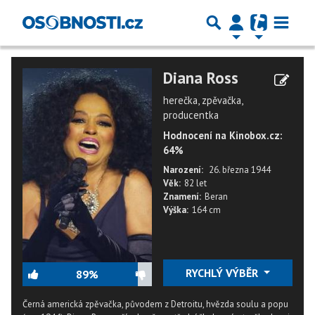
Diana Ross
herečka, zpěvačka,
producentka
Hodnocení na Kinobox.cz:
64%
Narození:
26. března 1944
Věk:
82 let
Znamení:
Beran
Výška:
164 cm
RYCHLÝ VÝBĚR
89%
Černá americká zpěvačka, původem z Detroitu, hvězda soulu a popu