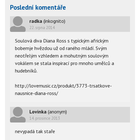
Poslední komentáře
radka
(inkognito)
22. srpna 2014
Soulová diva Diana Ross s typickým africkým
bobemje hvězdou už od raného mládí. Svým
neotřelým vzhledem a mohutným soulovým
vokálem se stala inspirací pro mnoho umělců a
hudebníků.
http://lovemusic.cz/produkt/3773-trsatkove-
nausnice-diana-ross/
Lovinka
(anonym)
14. prosince 2013
nevypadá tak staře