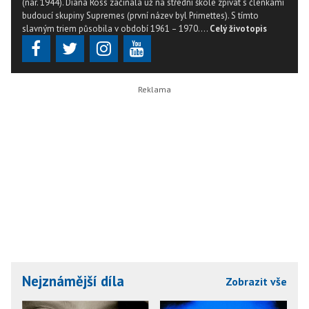
(nar. 1944). Diana Ross začínala už na střední škole zpívat s členkami
budoucí skupiny Supremes (první název byl Primettes). S tímto
slavným triem působila v období 1961 – 1970....
Celý životopis
Nejznámější díla
Zobrazit vše