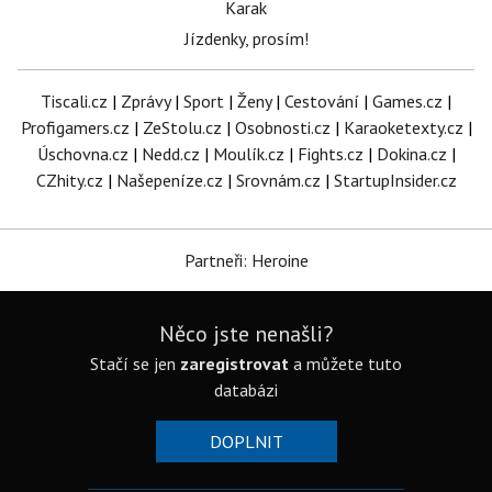
Karak
Jízdenky, prosím!
Tiscali.cz
|
Zprávy
|
Sport
|
Ženy
|
Cestování
|
Games.cz
|
Profigamers.cz
|
ZeStolu.cz
|
Osobnosti.cz
|
Karaoketexty.cz
|
Úschovna.cz
|
Nedd.cz
|
Moulík.cz
|
Fights.cz
|
Dokina.cz
|
CZhity.cz
|
Našepeníze.cz
|
Srovnám.cz
|
StartupInsider.cz
Partneři: Heroine
Něco jste nenašli?
Stačí se jen
zaregistrovat
a můžete tuto
databázi
DOPLNIT