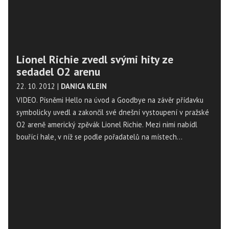
Lionel Richie zvedl svými hity ze
sedadel O2 arenu
22. 10. 2012
|
DANICA KLEIN
VIDEO. Písněmi Hello na úvod a Goodbye na závěr přídavku
symbolicky uvedl a zakončil své dnešní vystoupení v pražské
O2 areně americký zpěvák Lionel Richie. Mezi nimi nabídl
bouřící hale, v níž se podle pořadatelů na místech
upravených pouze k sezení sešlo na 5000 lidí, své velké hity
jako Say You, Say Me či Endless Love. Nadšené publikum, v
němž převažovaly dívky a ženy, se mu ze sedadel podařilo
zvednout hned v úvodu koncertu a poté ještě několikrát.