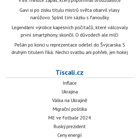
v 88. minutě zápas, který připomínal brouzdaliště
Gavi si po zisku titulu mistrů světa obarvil vlasy
narůžovo. Splnil tím sázku s fanoušky
Legendární výrobce kapesních počítačů, které válcovaly
první smartphony, skončil. O důvodech ale mlčí
Pešán po konci u reprezentace odešel do Švýcarska. S
druhým titulem říká: Nechci svatbu ani pohřeb, jen hokej
Tiscali.cz
Inflace
Ukrajina
Válka na Ukrajině
Migrační politika
ME ve fotbale 2024
Ruský prezident
Ceny energií