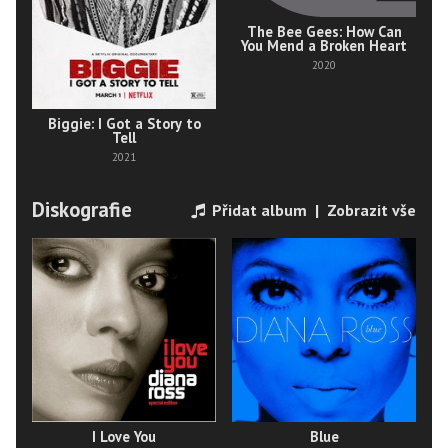
The Bee Gees: How Can
You Mend a Broken Heart
2020
Biggie: I Got a Story to
Tell
2021
Diskografie
Přidat album
|
Zobrazit vše
I Love You
Blue