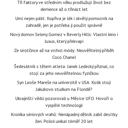
Tři faktory ve středním věku prodlužují život bez
demence až o třináct let
Umí nejen pálit: Kopřiva je lék i skvělý pomocník na
zahradě, jen je potřeba ji použít správně
Nový domov Seleny Gomez v Beverly Hills: Vlastní kino i
luxus, který překvapí
Ze sirotčince až na vrchol módy: Neuvěřitelný příběh
Coco Chanel
Šedesátník s tělem atleta: Janek Ledecký přiznal, co
stojí za jeho neuvěřitelnou fyzičkou
Syn Leoše Mareše na univerzitě v USA: Kolik stojí
Jakubovo studium na Floridě?
Ukrajinští vědci pozorovali u Měsíce UFO. Hovoří o
vyspělé technologii
Kronika sériových vrahů: Nenápadný dělník zabil desítky
žen. Policii unikal téměř 20 let