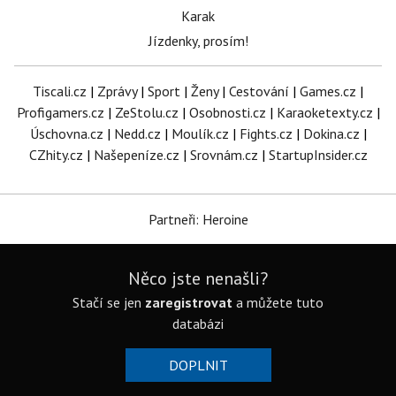
Karak
Jízdenky, prosím!
Tiscali.cz
|
Zprávy
|
Sport
|
Ženy
|
Cestování
|
Games.cz
|
Profigamers.cz
|
ZeStolu.cz
|
Osobnosti.cz
|
Karaoketexty.cz
|
Úschovna.cz
|
Nedd.cz
|
Moulík.cz
|
Fights.cz
|
Dokina.cz
|
CZhity.cz
|
Našepeníze.cz
|
Srovnám.cz
|
StartupInsider.cz
Partneři: Heroine
Něco jste nenašli?
Stačí se jen
zaregistrovat
a můžete tuto
databázi
DOPLNIT