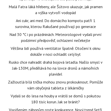
Malá Fatra láká hřebeny, ale Šútovo ukazuje, jak pramen
a výška vytvoří vodopád
Ani cukr, ani med. Do domácího kompotu patří 1
surovina, kterou Rakušané používají po generace
Nad 30 °C i po prázdninách. Meteorologové vydali první
podzimní předpověď, ochlazení nečekejte
Většina lidí používá ventilátor špatně. Otočení k oknu
dokáže v noci ochladit celý byt
Rusko chce nahradit drahá bojová letadla. Našlo smysl v
Jak-130M, předělává ho na lovce dronů a námořních
plavidel
Zažloutlá bílá trička mohou znovu prokouknout. Pomůže
vám obyčejná tableta z lékárničky
Vydali se do lesa na houby a vrátili se domů s pokutou
180 tisíc korun. Jak se bránit?
Vyvýšeným záhonům roste konkurence. Nový trend šetří