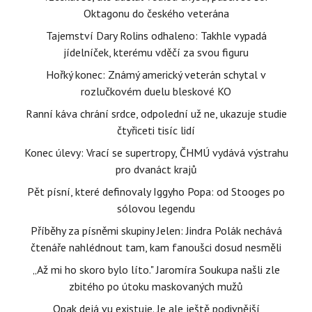
Oktagonu do českého veterána
Tajemství Dary Rolins odhaleno: Takhle vypadá
jídelníček, kterému vděčí za svou figuru
Hořký konec: Známý americký veterán schytal v
rozlučkovém duelu bleskové KO
Ranní káva chrání srdce, odpolední už ne, ukazuje studie
čtyřiceti tisíc lidí
Konec úlevy: Vrací se supertropy, ČHMÚ vydává výstrahu
pro dvanáct krajů
Pět písní, které definovaly Iggyho Popa: od Stooges po
sólovou legendu
Příběhy za písněmi skupiny Jelen: Jindra Polák nechává
čtenáře nahlédnout tam, kam fanoušci dosud nesměli
„Až mi ho skoro bylo líto." Jaromíra Soukupa našli zle
zbitého po útoku maskovaných mužů
Opak dejá vu existuje. Je ale ještě podivnější