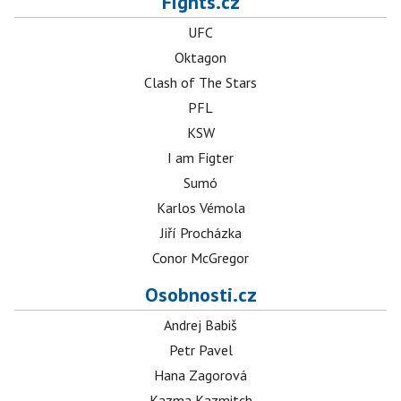
Fights.cz
UFC
Oktagon
Clash of The Stars
PFL
KSW
I am Figter
Sumó
Karlos Vémola
Jiří Procházka
Conor McGregor
Osobnosti.cz
Andrej Babiš
Petr Pavel
Hana Zagorová
Kazma Kazmitch