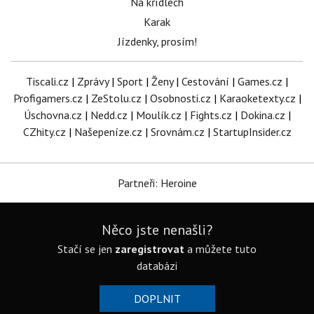
Na křídlech
Karak
Jízdenky, prosím!
Tiscali.cz
|
Zprávy
|
Sport
|
Ženy
|
Cestování
|
Games.cz
|
Profigamers.cz
|
ZeStolu.cz
|
Osobnosti.cz
|
Karaoketexty.cz
|
Úschovna.cz
|
Nedd.cz
|
Moulík.cz
|
Fights.cz
|
Dokina.cz
|
CZhity.cz
|
Našepeníze.cz
|
Srovnám.cz
|
StartupInsider.cz
Partneři: Heroine
Něco jste nenašli?
Stačí se jen
zaregistrovat
a můžete tuto
databázi
DOPLNIT