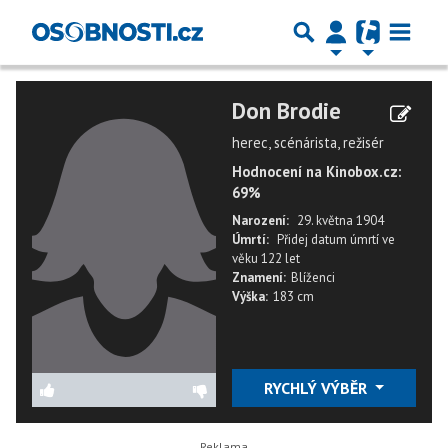
Don Brodie
herec, scénárista, režisér
Hodnocení na Kinobox.cz:
69%
Narození:
29. května 1904
Úmrtí:
Přidej datum úmrtí
ve
věku
122 let
Znamení:
Blíženci
Výška:
183 cm
RYCHLÝ VÝBĚR