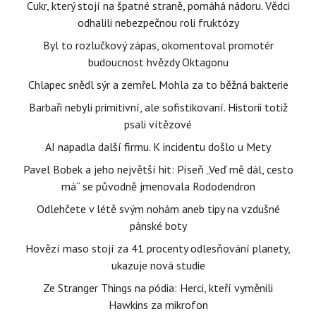
Cukr, který stojí na špatné straně, pomáhá nádoru. Vědci
odhalili nebezpečnou roli fruktózy
Byl to rozlučkový zápas, okomentoval promotér
budoucnost hvězdy Oktagonu
Chlapec snědl sýr a zemřel. Mohla za to běžná bakterie
Barbaři nebyli primitivní, ale sofistikovaní. Historii totiž
psali vítězové
AI napadla další firmu. K incidentu došlo u Mety
Pavel Bobek a jeho největší hit: Píseň „Veď mě dál, cesto
má“ se původně jmenovala Rododendron
Odlehčete v létě svým nohám aneb tipy na vzdušné
pánské boty
Hovězí maso stojí za 41 procenty odlesňování planety,
ukazuje nová studie
Ze Stranger Things na pódia: Herci, kteří vyměnili
Hawkins za mikrofon