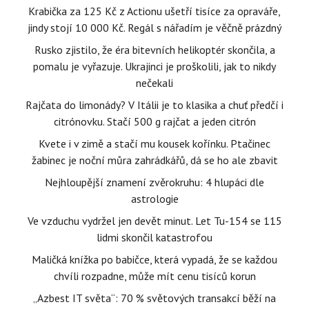
Krabička za 125 Kč z Actionu ušetří tisíce za opraváře,
jindy stojí 10 000 Kč. Regál s nářadím je věčně prázdný
Rusko zjistilo, že éra bitevních helikoptér skončila, a
pomalu je vyřazuje. Ukrajinci je proškolili, jak to nikdy
nečekali
Rajčata do limonády? V Itálii je to klasika a chuť předčí i
citrónovku. Stačí 500 g rajčat a jeden citrón
Kvete i v zimě a stačí mu kousek kořínku. Ptačinec
žabinec je noční můra zahrádkářů, dá se ho ale zbavit
Nejhloupější znamení zvěrokruhu: 4 hlupáci dle
astrologie
Ve vzduchu vydržel jen devět minut. Let Tu-154 se 115
lidmi skončil katastrofou
Maličká knížka po babičce, která vypadá, že se každou
chvíli rozpadne, může mít cenu tisíců korun
„Azbest IT světa“: 70 % světových transakcí běží na