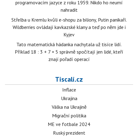
programovacím jazyce z roku 1959. Nikdo ho neumí
nahradit
Střelba u Kremlu kvůli e-shopu za biliony, Putin panikaří.
Wildberries ovládají kavkazské klany a teď po něm jde i
Kyjev
Tato matematická hádanka nachytala už tisíce lidí.
Příklad 18 : 3 + 7 × 5 správně spočítají jen lidé, kteří
znají pořadí operací
Tiscali.cz
Inflace
Ukrajina
Válka na Ukrajině
Migrační politika
ME ve fotbale 2024
Ruský prezident