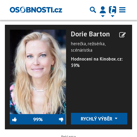
Dorie Barton
herečka, režisérka,
scénáristka
Hodnocení na Kinobox.cz:
59%
RYCHLÝ VÝBĚR
99%