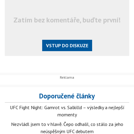
Zatím bez komentáře, buďte první!
VSTUP DO DISKUZE
Doporučené články
UFC Fight Night: Gamrot vs. Salkilld – výsledky a nejlepší
momenty
Nezvládl jsem to v hlavě. Čepo odhalil, co stálo za jeho
neúspěšným UFC debutem