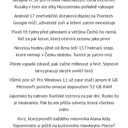
Rusáky v tom ale díky Nizozemsku pořádně vykoupe
Android 17 znefunkčnil dotykový displej na Pixelech.
Google mlčí, uživatelé zuří a řešení zatím neexistuje
Plodí tři týdny před jahodami a většina Čechů ho nemá.
Keř za pár korun, který otevírá sezonu jako první
Necelou hodinu jižně od Brna leží 157 hektarů stepi,
které nemají v Česku obdobu. Turisté je zatím míjí
Pórek vypadá zdravě, pak začne měknout a hnít. Srpnové
larvy pracují skryté uvnitř listů
Všimli jste si? Pro Windows 11 už zase stačí jenom 8 GB.
Microsoft potichu smazal doporučení 32 GB RAM
Japonsko by zabralo Kurilské ostrovy za pár dní, Rusko by
je neubránilo. Pak by ale přišla odveta, která všechno
mění
Kvíz, který prověří každého milovníka Alana Aldy.
Vzpomínáte si ještě na kultovního Hawkeyho Pierce?