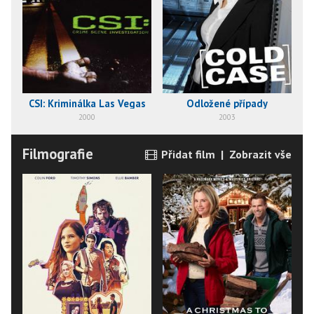
CSI: Kriminálka Las Vegas
Odložené případy
2000
2003
Filmografie
Přidat film
|
Zobrazit vše