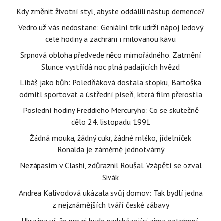
Kdy změnit životní styl, abyste oddálili nástup demence?
Vedro už vás nedostane: Geniální trik udrží nápoj ledový
celé hodiny a zachrání i milovanou kávu
Srpnová obloha předvede něco mimořádného. Zatmění
Slunce vystřídá noc plná padajících hvězd
Líbáš jako bůh: Poledňáková dostala stopku, Bartoška
odmítl sportovat a ústřední píseň, která film přerostla
Poslední hodiny Freddieho Mercuryho: Co se skutečně
dělo 24. listopadu 1991
Žádná mouka, žádný cukr, žádné mléko, jídelníček
Ronalda je záměrně jednotvárný
Nezápasím v Clashi, zdůraznil Roušal. Vzápětí se ozval
Sivák
Andrea Kalivodová ukázala svůj domov: Tak bydlí jedna
z nejznámějších tváří české zábavy
Ukrajina ví, že pro ni bude nadcházející zima extrémní.