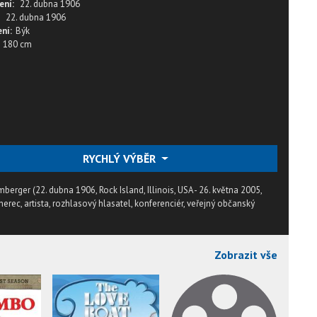
ení:
22. dubna 1906
22. dubna 1906
ní:
Býk
180 cm
RYCHLÝ VÝBĚR
rger (22. dubna 1906, Rock Island, Illinois, USA - 26. května 2005,
 herec, artista, rozhlasový hlasatel, konferenciér, veřejný občanský
Zobrazit vše