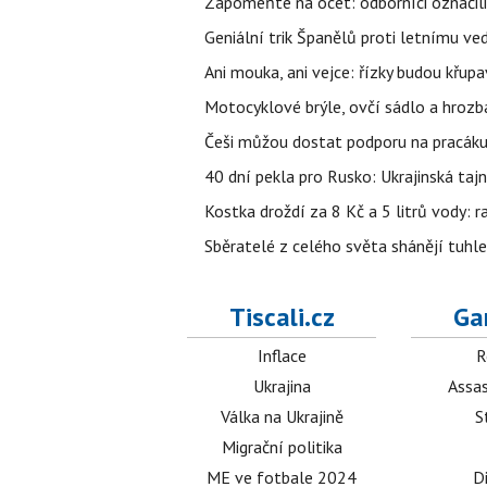
Zapomeňte na ocet: odborníci označili
Geniální trik Španělů proti letnímu ve
Ani mouka, ani vejce: řízky budou křupa
Motocyklové brýle, ovčí sádlo a hrozb
Češi můžou dostat podporu na pracáku k
40 dní pekla pro Rusko: Ukrajinská tajn
Kostka droždí za 8 Kč a 5 litrů vody: ra
Sběratelé z celého světa shánějí tuhle 
Tiscali.cz
Ga
Inflace
R
Ukrajina
Assas
Válka na Ukrajině
S
Migrační politika
ME ve fotbale 2024
D