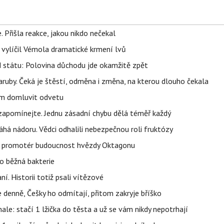
 Přišla reakce, jakou nikdo nečekal
, vylíčil Vémola dramatické krmení lvů
d státu: Polovina důchodu jde okamžitě zpět
ruby. Čeká je štěstí, odměna i změna, na kterou dlouho čekala
vem domluvit odvetu
zapomínejte. Jednu zásadní chybu dělá téměř každý
áhá nádoru. Vědci odhalili nebezpečnou roli fruktózy
l promotér budoucnost hvězdy Oktagonu
o běžná bakterie
aní. Historii totiž psali vítězové
e denně, Češky ho odmítají, přitom zakryje bříško
nale: stačí 1 lžička do těsta a už se vám nikdy nepotrhají