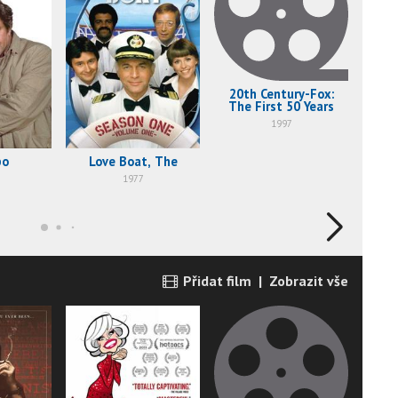
20th Century-Fox:
The First 50 Years
1997
bo
Love Boat, The
Ge
1977
Přidat film
|
Zobrazit vše