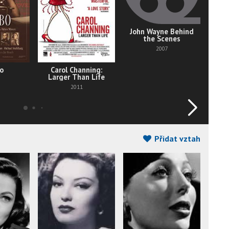
John Wayne Behind
CMT:
the Scenes
20 G
C
2007
o
Carol Channing:
Larger Than Life
2011
Přidat vztah