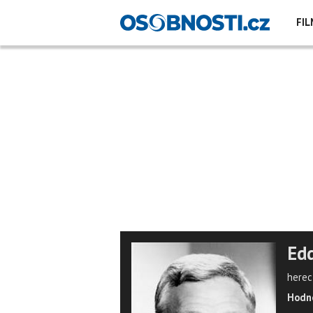
FIL
Edd
herec
Hodno