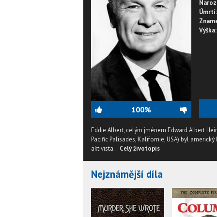
Naroz
Úmrtí:
Zname
Výška:
100%
Eddie Albert, celým jménem Edward Albert Heimbe
Pacific Palisades, Kalifornie, USA) byl americký
aktivista...
Celý životopis
Nejznámější díla