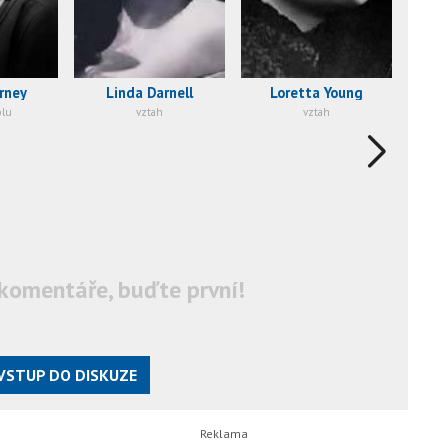
rney
Linda Darnell
Loretta Young
olu
vztah
vztah
komentáře, buďte první!
VSTUP DO DISKUZE