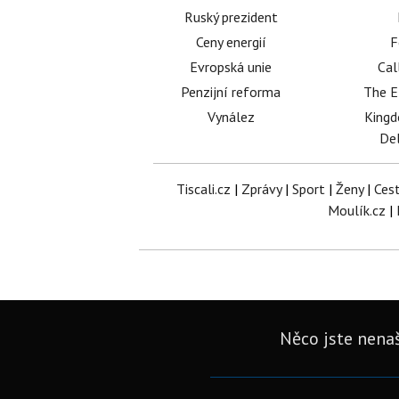
Ruský prezident
Ceny energií
F
Evropská unie
Cal
Penzijní reforma
The E
Vynález
King
Del
Tiscali.cz
|
Zprávy
|
Sport
|
Ženy
|
Ces
Moulík.cz
|
Něco jste nenaš