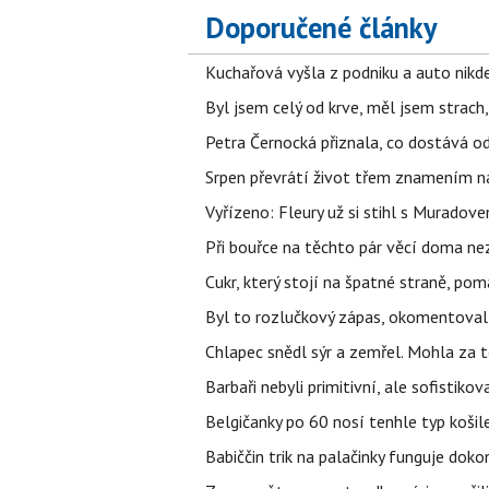
Doporučené články
Kuchařová vyšla z podniku a auto nikde.
Byl jsem celý od krve, měl jsem strach
Petra Černocká přiznala, co dostává o
Srpen převrátí život třem znamením na
Vyřízeno: Fleury už si stihl s Murado
Při bouřce na těchto pár věcí doma ne
Cukr, který stojí na špatné straně, pom
Byl to rozlučkový zápas, okomentova
Chlapec snědl sýr a zemřel. Mohla za t
Barbaři nebyli primitivní, ale sofistikov
Belgičanky po 60 nosí tenhle typ košil
Babiččin trik na palačinky funguje doko