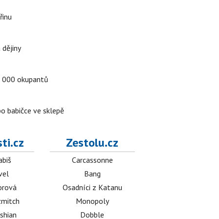
řinu
 dějiny
a 5 000 okupantů
po babičce ve sklepě
ti.cz
Zestolu.cz
abiš
Carcassonne
vel
Bang
orová
Osadníci z Katanu
mitch
Monopoly
shian
Dobble