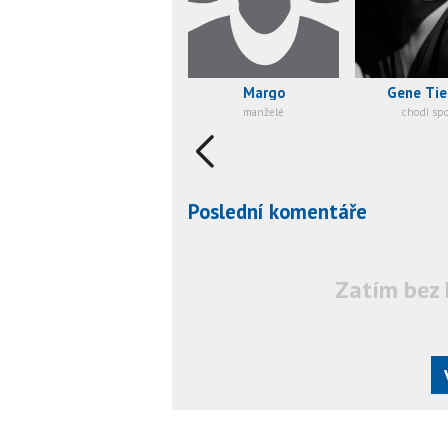
Margo
Gene Tie
manželé
chodí sp
Poslední komentáře
Zatím bez 