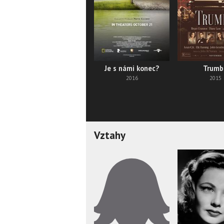
Je s námi konec?
Trumb
2016
2015
Vztahy