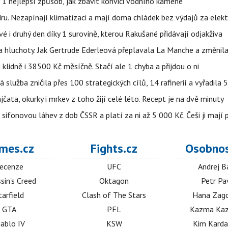
 1 nejlepší způsob, jak zbavit konvici vodního kamene
dru. Nezapínají klimatizaci a mají doma chládek bez výdajů za elekt
vé i druhý den díky 1 surovině, kterou Rakušané přidávají odjakživa
a hluchoty. Jak Gertrude Ederleová přeplavala La Manche a změnila
lidně i 38500 Kč měsíčně. Stačí ale 1 chyba a přijdou o ni
á služba zničila přes 100 strategických cílů, 14 rafinerií a vyřadil
jčata, okurky i mrkev z toho žijí celé léto. Recept je na dvě minuty
sifonovou láhev z dob ČSSR a platí za ni až 5 000 Kč. Češi ji mají 
mes.cz
Fights.cz
Osobnos
ecenze
UFC
Andrej B
sin's Creed
Oktagon
Petr Pa
tarfield
Clash of The Stars
Hana Zag
GTA
PFL
Kazma Kaz
iablo IV
KSW
Kim Karda