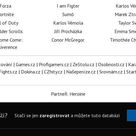
Forza
I am Figter
Karlos V
ortnite
Sumó
Marek Ztr
l of Duty
Karlos Vémola
Taylor S
lder Scrolls
Jiří Procházka
Emma Sm
dome Come:
Conor McGregor
Timothée C
iverence
tování
|
Games.cz
|
Profigamers.cz
|
ZeStolu.cz
|
Osobnosti.cz
|
Kar
Fights.cz
|
Dokina.cz
|
CZhity.cz
|
Našepeníze.cz
|
Srovnám.cz
|
Star
Partneři: Heroine
li?
Stačí se jen
zaregistrovat
a můžete tuto databázi