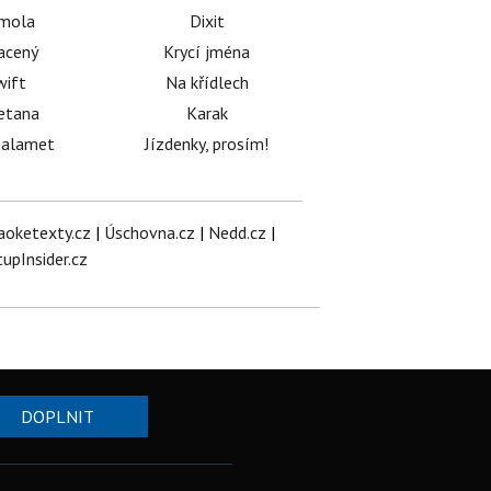
émola
Dixit
acený
Krycí jména
wift
Na křídlech
etana
Karak
halamet
Jízdenky, prosím!
aoketexty.cz
|
Úschovna.cz
|
Nedd.cz
|
tupInsider.cz
DOPLNIT