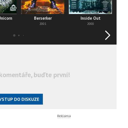
Unicorn
Berserker
Inside Out
2001
2000
komentáře, buďte první!
VSTUP DO DISKUZE