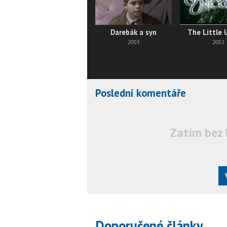
Darebák a syn
The Little 
2003
2002
Poslední komentáře
Zatím bez 
Doporučené články