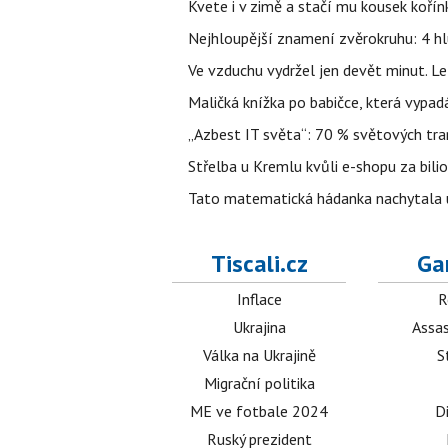
Kvete i v zimě a stačí mu kousek kořín
Nejhloupější znamení zvěrokruhu: 4 hl
Ve vzduchu vydržel jen devět minut. L
Maličká knížka po babičce, která vypad
„Azbest IT světa“: 70 % světových tra
Střelba u Kremlu kvůli e-shopu za bilio
Tato matematická hádanka nachytala už t
Tiscali.cz
Ga
Inflace
R
Ukrajina
Assas
Válka na Ukrajině
S
Migrační politika
ME ve fotbale 2024
D
Ruský prezident