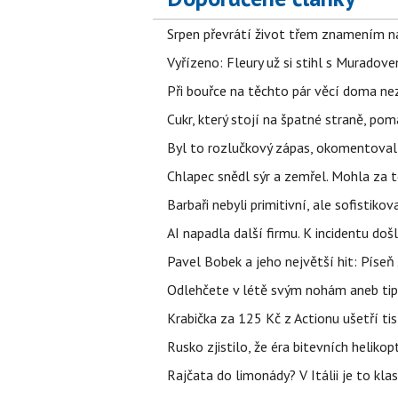
Srpen převrátí život třem znamením na
Vyřízeno: Fleury už si stihl s Murado
Při bouřce na těchto pár věcí doma ne
Cukr, který stojí na špatné straně, pom
Byl to rozlučkový zápas, okomentova
Chlapec snědl sýr a zemřel. Mohla za t
Barbaři nebyli primitivní, ale sofistikov
AI napadla další firmu. K incidentu doš
Pavel Bobek a jeho největší hit: Pís
Odlehčete v létě svým nohám aneb tip
Krabička za 125 Kč z Actionu ušetří tis
Rusko zjistilo, že éra bitevních helikopt
Rajčata do limonády? V Itálii je to klas