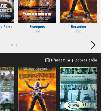
ta Force
Sweepers
Berserker
H
1998
2001
Přidat film
|
Zobrazit vše