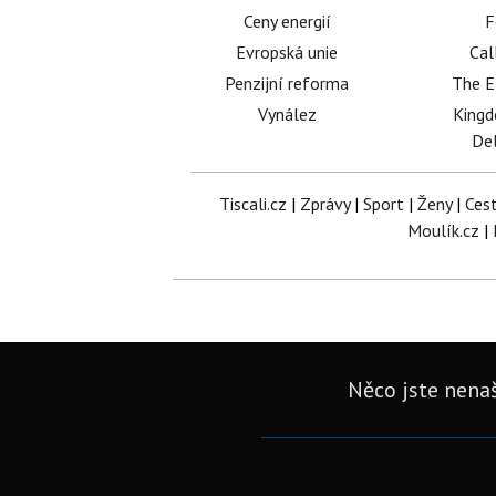
Ceny energií
F
Evropská unie
Cal
Penzijní reforma
The E
Vynález
King
Del
Tiscali.cz
|
Zprávy
|
Sport
|
Ženy
|
Ces
Moulík.cz
|
Něco jste nenaš