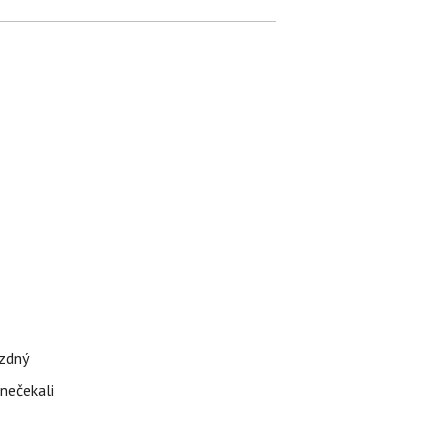
ázdný
 nečekali