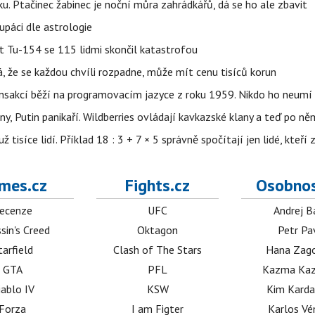
ku. Ptačinec žabinec je noční můra zahrádkářů, dá se ho ale zbavit
upáci dle astrologie
et Tu-154 se 115 lidmi skončil katastrofou
á, že se každou chvíli rozpadne, může mít cenu tisíců korun
nsakcí běží na programovacím jazyce z roku 1959. Nikdo ho neumí 
ny, Putin panikaří. Wildberries ovládají kavkazské klany a teď po něm
isíce lidí. Příklad 18 : 3 + 7 × 5 správně spočítají jen lidé, kteří 
mes.cz
Fights.cz
Osobnos
ecenze
UFC
Andrej B
sin's Creed
Oktagon
Petr Pa
tarfield
Clash of The Stars
Hana Zag
GTA
PFL
Kazma Kaz
iablo IV
KSW
Kim Karda
Forza
I am Figter
Karlos V