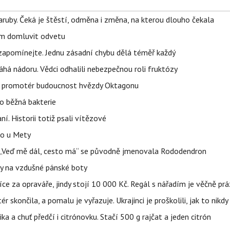
ruby. Čeká je štěstí, odměna i změna, na kterou dlouho čekala
vem domluvit odvetu
zapomínejte. Jednu zásadní chybu dělá téměř každý
áhá nádoru. Vědci odhalili nebezpečnou roli fruktózy
l promotér budoucnost hvězdy Oktagonu
o běžná bakterie
aní. Historii totiž psali vítězové
lo u Mety
eň „Veď mě dál, cesto má“ se původně jmenovala Rododendron
y na vzdušné pánské boty
íce za opraváře, jindy stojí 10 000 Kč. Regál s nářadím je věčně pr
ér skončila, a pomalu je vyřazuje. Ukrajinci je proškolili, jak to nikdy
ika a chuť předčí i citrónovku. Stačí 500 g rajčat a jeden citrón