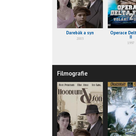
Darebák a syn
Operace Del
II
2003
1997
Filmografie