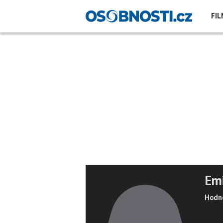
FIL
Em
Hodno