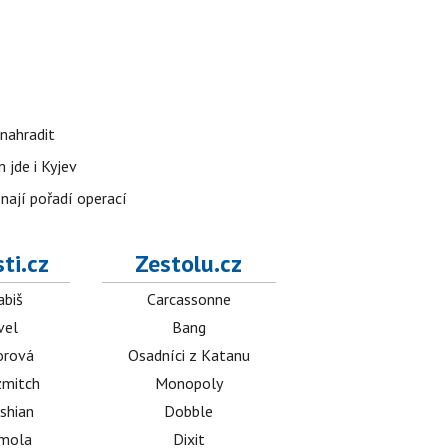
nahradit
 jde i Kyjev
znají pořadí operací
ti.cz
Zestolu.cz
abiš
Carcassonne
vel
Bang
orová
Osadníci z Katanu
mitch
Monopoly
shian
Dobble
émola
Dixit