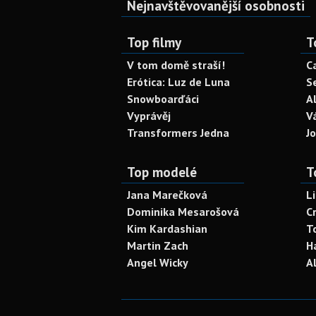
Nejnavštěvovanější osobnosti
Top filmy
T
V tom domě straší!
C
Erótica: Luz de Luna
S
Snowboarďáci
A
Vyprávěj
V
Transformers Jedna
J
Top modelé
T
Jana Marečková
L
Dominika Mesarošová
C
Kim Kardashian
T
Martin Zach
H
Angel Wicky
A