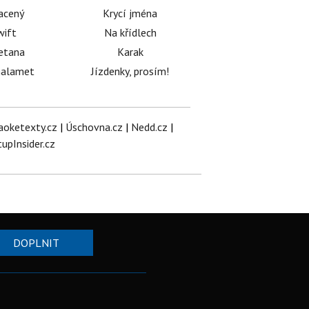
acený
Krycí jména
wift
Na křídlech
etana
Karak
halamet
Jízdenky, prosím!
aoketexty.cz
|
Úschovna.cz
|
Nedd.cz
|
tupInsider.cz
DOPLNIT