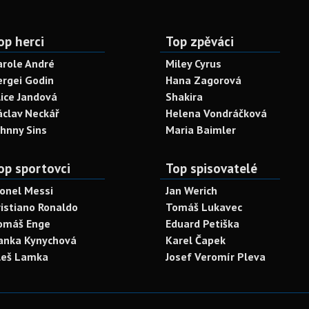
op herci
Top zpěváci
arole André
Miley Cyrus
ergei Godin
Hana Zagorová
lice Jandová
Shakira
áclav Neckář
Helena Vondráčková
ohnny Sins
Maria Baimler
op sportovci
Top spisovatelé
ionel Messi
Jan Werich
ristiano Ronaldo
Tomáš Lukavec
omáš Enge
Eduard Petiška
anka Kynychová
Karel Čapek
leš Lamka
Josef Veromír Pleva