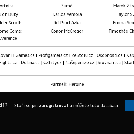
ortnite
Sumó
Marek Ztr
l of Duty
Karlos Vémola
Taylor S
lder Scrolls
Jiří Procházka
Emma Sm
dome Come:
Conor McGregor
Timothée C
iverence
tování
|
Games.cz
|
Profigamers.cz
|
ZeStolu.cz
|
Osobnosti.cz
|
Kar
Fights.cz
|
Dokina.cz
|
CZhity.cz
|
Našepeníze.cz
|
Srovnám.cz
|
Star
Partneři: Heroine
li?
Stačí se jen
zaregistrovat
a můžete tuto databázi