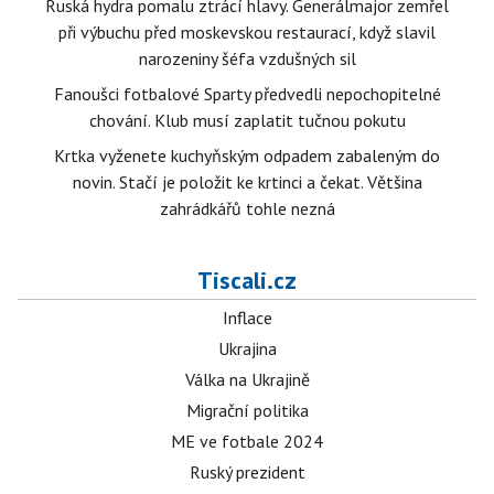
Ruská hydra pomalu ztrácí hlavy. Generálmajor zemřel
při výbuchu před moskevskou restaurací, když slavil
narozeniny šéfa vzdušných sil
Fanoušci fotbalové Sparty předvedli nepochopitelné
chování. Klub musí zaplatit tučnou pokutu
Krtka vyženete kuchyňským odpadem zabaleným do
novin. Stačí je položit ke krtinci a čekat. Většina
zahrádkářů tohle nezná
Tiscali.cz
Inflace
Ukrajina
Válka na Ukrajině
Migrační politika
ME ve fotbale 2024
Ruský prezident