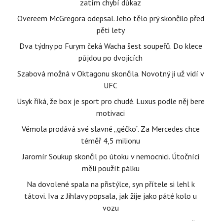
zatím chybí důkaz
Overeem McGregora odepsal. Jeho tělo prý skončilo před
pěti lety
Dva týdny po Furym čeká Wacha šest soupeřů. Do klece
půjdou po dvojicích
Szabová možná v Oktagonu skončila. Novotný ji už vidí v
UFC
Usyk říká, že box je sport pro chudé. Luxus podle něj bere
motivaci
Vémola prodává své slavné „géčko“. Za Mercedes chce
téměř 4,5 milionu
Jaromír Soukup skončil po útoku v nemocnici. Útočníci
měli použít pálku
Na dovolené spala na přistýlce, syn přítele si lehl k
tátovi. Iva z Jihlavy popsala, jak žije jako páté kolo u
vozu