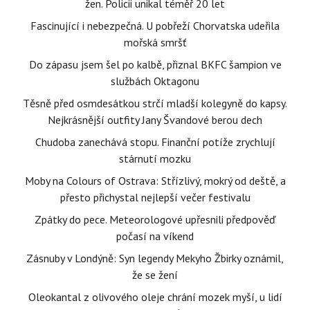
žen. Policii unikal téměř 20 let
Fascinující i nebezpečná. U pobřeží Chorvatska udeřila
mořská smršť
Do zápasu jsem šel po kalbě, přiznal BKFC šampion ve
službách Oktagonu
Těsně před osmdesátkou strčí mladší kolegyně do kapsy.
Nejkrásnější outfity Jany Švandové berou dech
Chudoba zanechává stopu. Finanční potíže zrychlují
stárnutí mozku
Moby na Colours of Ostrava: Střízlivý, mokrý od deště, a
přesto přichystal nejlepší večer festivalu
Zpátky do pece. Meteorologové upřesnili předpověď
počasí na víkend
Zásnuby v Londýně: Syn legendy Mekyho Žbirky oznámil,
že se žení
Oleokantal z olivového oleje chrání mozek myší, u lidí