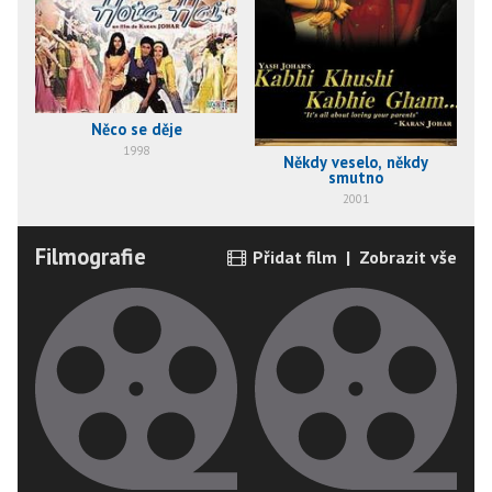
Něco se děje
1998
Někdy veselo, někdy
smutno
2001
Filmografie
Přidat film
|
Zobrazit vše