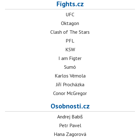
Fights.cz
UFC
Oktagon
Clash of The Stars
PFL
KSW
I am Figter
Sumó
Karlos Vémola
Jiří Procházka
Conor McGregor
Osobnosti.cz
Andrej Babiš
Petr Pavel
Hana Zagorová