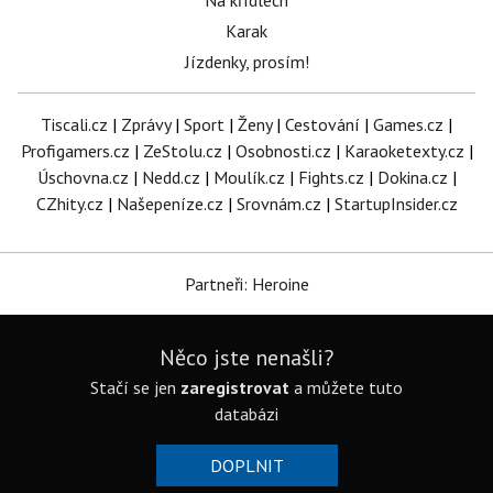
Na křídlech
Karak
Jízdenky, prosím!
Tiscali.cz
|
Zprávy
|
Sport
|
Ženy
|
Cestování
|
Games.cz
|
Profigamers.cz
|
ZeStolu.cz
|
Osobnosti.cz
|
Karaoketexty.cz
|
Úschovna.cz
|
Nedd.cz
|
Moulík.cz
|
Fights.cz
|
Dokina.cz
|
CZhity.cz
|
Našepeníze.cz
|
Srovnám.cz
|
StartupInsider.cz
Partneři: Heroine
Něco jste nenašli?
Stačí se jen
zaregistrovat
a můžete tuto
databázi
DOPLNIT