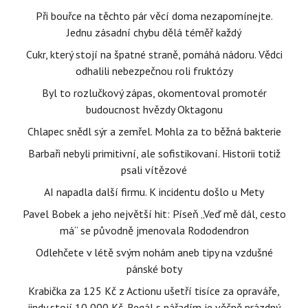
Při bouřce na těchto pár věcí doma nezapomínejte.
Jednu zásadní chybu dělá téměř každý
Cukr, který stojí na špatné straně, pomáhá nádoru. Vědci
odhalili nebezpečnou roli fruktózy
Byl to rozlučkový zápas, okomentoval promotér
budoucnost hvězdy Oktagonu
Chlapec snědl sýr a zemřel. Mohla za to běžná bakterie
Barbaři nebyli primitivní, ale sofistikovaní. Historii totiž
psali vítězové
AI napadla další firmu. K incidentu došlo u Mety
Pavel Bobek a jeho největší hit: Píseň „Veď mě dál, cesto
má“ se původně jmenovala Rododendron
Odlehčete v létě svým nohám aneb tipy na vzdušné
pánské boty
Krabička za 125 Kč z Actionu ušetří tisíce za opraváře,
jindy stojí 10 000 Kč. Regál s nářadím je věčně prázdný