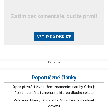
Zatím bez komentáře, buďte první!
VSTUP DO DISKUZE
Doporučené články
Srpen převrátí život třem znamením naruby. Čeká je
štěstí, odměna i změna, na kterou dlouho čekala
Vyřízeno: Fleury už si stihl s Muradovem domluvit
odvetu