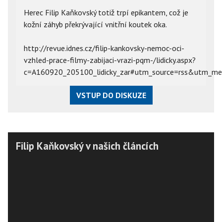
Herec Filip Kaňkovský totiž trpí epikantem, což je
kožní záhyb překrývající vnitřní koutek oka.
http://revue.idnes.cz/filip-kankovsky-nemoc-oci-
vzhled-prace-filmy-zabijaci-vrazi-pqm-/lidicky.aspx?
c=A160920_205100_lidicky_zar#utm_source=rss&utm_m
VSTUP DO DISKUZE
Filip Kaňkovský v našich článcích