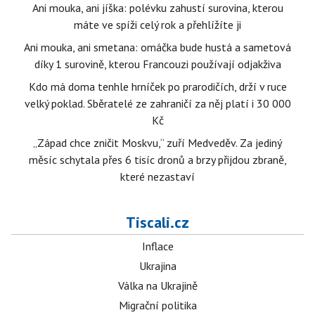
Ani mouka, ani jíška: polévku zahustí surovina, kterou
máte ve spíži celý rok a přehlížíte ji
Ani mouka, ani smetana: omáčka bude hustá a sametová
díky 1 surovině, kterou Francouzi používají odjakživa
Kdo má doma tenhle hrníček po prarodičích, drží v ruce
velký poklad. Sběratelé ze zahraničí za něj platí i 30 000
Kč
„Západ chce zničit Moskvu,“ zuří Medveděv. Za jediný
měsíc schytala přes 6 tisíc dronů a brzy přijdou zbraně,
které nezastaví
Tiscali.cz
Inflace
Ukrajina
Válka na Ukrajině
Migrační politika