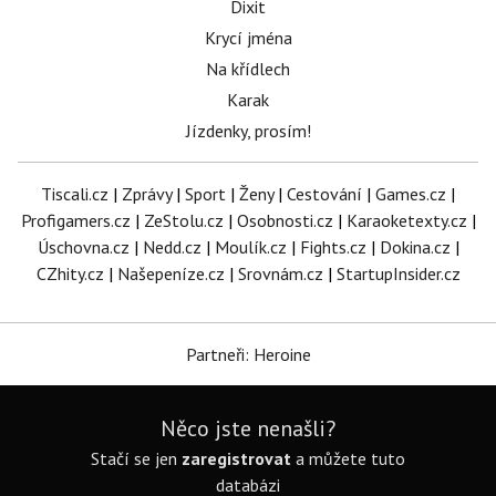
Dixit
Krycí jména
Na křídlech
Karak
Jízdenky, prosím!
Tiscali.cz
|
Zprávy
|
Sport
|
Ženy
|
Cestování
|
Games.cz
|
Profigamers.cz
|
ZeStolu.cz
|
Osobnosti.cz
|
Karaoketexty.cz
|
Úschovna.cz
|
Nedd.cz
|
Moulík.cz
|
Fights.cz
|
Dokina.cz
|
CZhity.cz
|
Našepeníze.cz
|
Srovnám.cz
|
StartupInsider.cz
Partneři: Heroine
Něco jste nenašli?
Stačí se jen
zaregistrovat
a můžete tuto
databázi