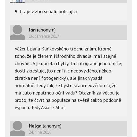
♥
  hraje v zoo serialu policajta
Jan
(anonym)
16. července 2017
Vážení, pana Kaňkovského trochu znám. Kromě
toho, že je členem Národního divadla, má i stejné
chování. A je docela chytrý. Ta fotografie jeho obličej
dosti zkresluje, (to není nic neobvyklého, někdo
zkrátka není fotogenický ), ale jinak vypadá
normálně. Tedy tak, že byste si ani neuvědomili, že
má tuto nepatrnou oční vadu? Otazník za větou je
proto, že čtvrtina populace na světě takto podobně
vypadá. Tedy Asiaté. Ahoj.
Helga
(anonym)
24. října 2016