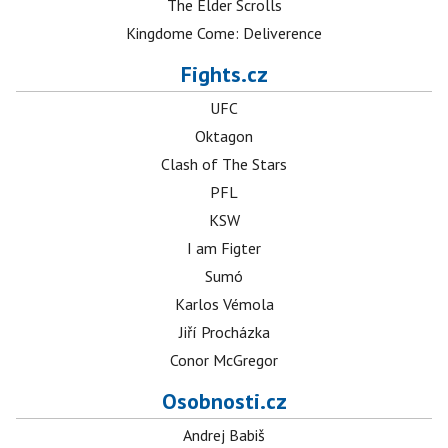
The Elder Scrolls
Kingdome Come: Deliverence
Fights.cz
UFC
Oktagon
Clash of The Stars
PFL
KSW
I am Figter
Sumó
Karlos Vémola
Jiří Procházka
Conor McGregor
Osobnosti.cz
Andrej Babiš