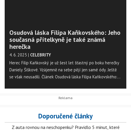
Osudová láska Filipa Kaňkovského: Jeho
současná přítelkyně je také známá
herečka
4. 6. 2025
|
CELEBRITY
Herec Filip Kaňkovský je už šest let šťastný po boku herečky
Daniely Šiškové. Vzájemně na sebe pějí jen samé ódy. Ještě
se však neusadili. Článek Osudová láska Filipa Kaňkovského:
Jeho současná přítelkyně je také známá herečka se nejdříve
objevil na Magazín Osobnosti.cz. ...
Doporučené články
Z auta rovnou na neschopenku? Pravidlo 5 minut, které