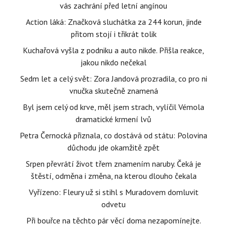
vás zachrání před letní angínou
Action láká: Značková sluchátka za 244 korun, jinde
přitom stojí i třikrát tolik
Kuchařová vyšla z podniku a auto nikde. Přišla reakce,
jakou nikdo nečekal
Sedm let a celý svět: Zora Jandová prozradila, co pro ni
vnučka skutečně znamená
Byl jsem celý od krve, měl jsem strach, vylíčil Vémola
dramatické krmení lvů
Petra Černocká přiznala, co dostává od státu: Polovina
důchodu jde okamžitě zpět
Srpen převrátí život třem znamením naruby. Čeká je
štěstí, odměna i změna, na kterou dlouho čekala
Vyřízeno: Fleury už si stihl s Muradovem domluvit
odvetu
Při bouřce na těchto pár věcí doma nezapomínejte.