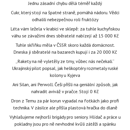
Jednu zásadní chybu dělá téměř každý
Cukr, který stojí na špatné straně, pomáhá nádoru. Vědci
odhalili nebezpečnou roli fruktózy
Léta vám ležela v krabici ve sklepě: za tuhle kuchyňskou
váhu se závažími dnes sběratelé nabízejí až 15 000 Kč
Tuhle skříňku měla v ČSSR skoro každá domácnost.
Dneska ji sběratelé na bazarech kupují i za 20 000 Kč
„Rakety na ně vyletěly ze tmy, vůbec nás nečekali.“
Ukrajinský pilot popsal, jak helikoptéry rozmetaly ruské
kolony u Kyjeva
Ani Silan, ani Perwoll. Češi přišli na geniální způsob, jak
nahradit aviváž v pračce. Stojí 0 Kč
Dron z Temu za pár korun vypadal na fotkách jako profi
technika. V zásilce ale přišla plastová hračka do dlaně
Vyhlašujeme nejhorší brigády pro seniory. Hlídač a práce u
pokladny jsou pro ně nevhodné kvůli zátěži a spánku