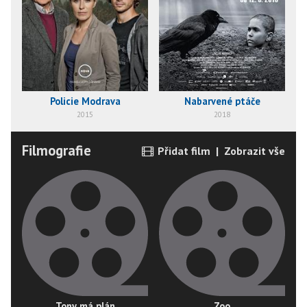
Policie Modrava
Nabarvené ptáče
2015
2018
Filmografie
Přidat film
|
Zobrazit vše
Tony má plán
Zoo