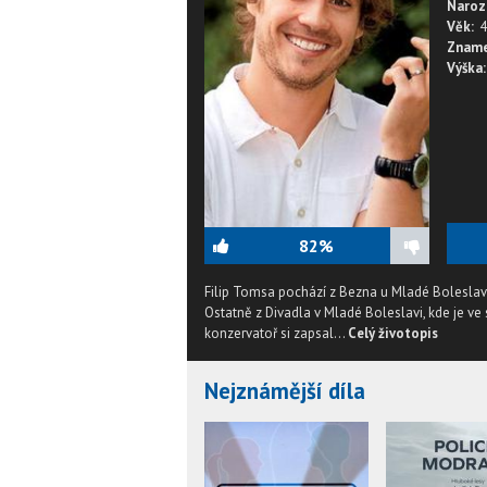
Naroz
Věk:
4
Zname
Výška:
82%
Filip Tomsa pochází z Bezna u Mladé Boleslavi, k
Ostatně z Divadla v Mladé Boleslavi, kde je v
konzervatoř si zapsal...
Celý životopis
Nejznámější díla