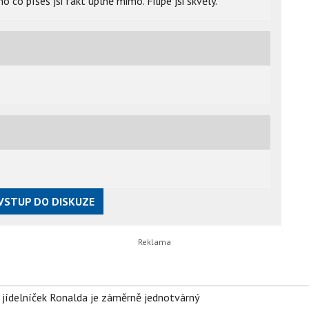
co píšeš jsi fakt úplně mimo. Filipe jsi skvělý.
VSTUP DO DISKUZE
 jídelníček Ronalda je záměrně jednotvárný