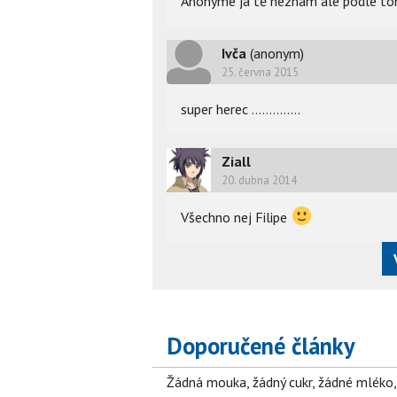
Anonyme já tě neznám ale podle toho 
Ivča
(anonym)
25. června 2015
super herec ..............
Ziall
20. dubna 2014
Všechno nej Filipe
Doporučené články
Žádná mouka, žádný cukr, žádné mléko,