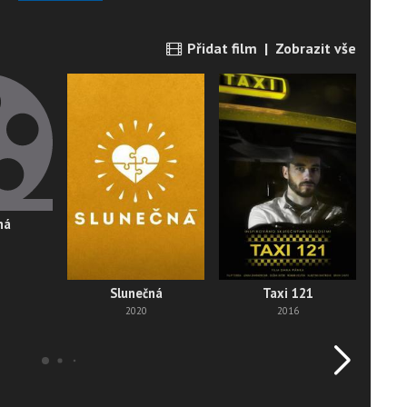
Přidat film
|
Zobrazit vše
ná
Slunečná
Taxi 121
Po
2020
2016