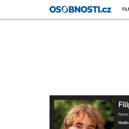
FIL
Fil
herec
Hodno