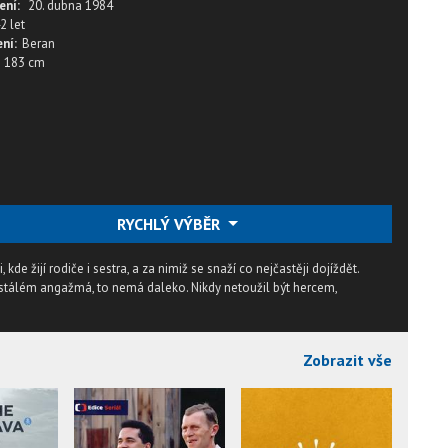
ení:
20. dubna 1984
2 let
ní:
Beran
183 cm
RYCHLÝ VÝBĚR
de žijí rodiče i sestra, a za nimiž se snaží co nejčastěji dojíždět.
e stálém angažmá, to nemá daleko. Nikdy netoužil být hercem,
Zobrazit vše