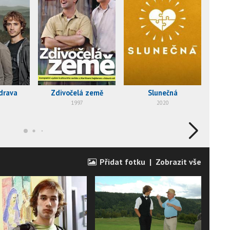
drava
Zdivočelá země
Slunečná
3+1
1997
2020
Přidat fotku
|
Zobrazit vše