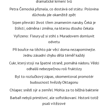
dramatické krmení lvů
Petra Černocká přiznala, co dostává od státu: Polovina
důchodu jde okamžitě zpět
Srpen převrátí život třem znamením naruby. Čeká je
štěstí, odměna i změna, na kterou dlouho čekala
Vyřízeno: Fleury už si stihl s Muradovem domluvit
odvetu
Při bouřce na těchto pár věcí doma nezapomínejte.
Jednu zásadní chybu dělá téměř každý
Cukr, který stojí na špatné straně, pomáhá nádoru. Vědci
odhalili nebezpečnou roli fruktózy
Byl to rozlučkový zápas, okomentoval promotér
budoucnost hvězdy Oktagonu
Chlapec snědl sýr a zemřel. Mohla za to běžná bakterie
Barbaři nebyli primitivní, ale sofistikovaní. Historii totiž
psali vítězové