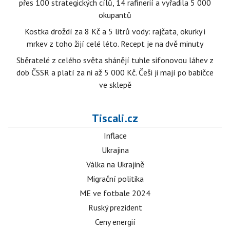
přes 100 strategických cílů, 14 rafinerií a vyřadila 5 000
okupantů
Kostka droždí za 8 Kč a 5 litrů vody: rajčata, okurky i
mrkev z toho žijí celé léto. Recept je na dvě minuty
Sběratelé z celého světa shánějí tuhle sifonovou láhev z
dob ČSSR a platí za ni až 5 000 Kč. Češi ji mají po babičce
ve sklepě
Tiscali.cz
Inflace
Ukrajina
Válka na Ukrajině
Migrační politika
ME ve fotbale 2024
Ruský prezident
Ceny energií