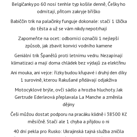
Belgičanky po 60 nosí tenhle typ košile denně, Češky ho
odmítají, přitom zakryje bříško
Babiččin trik na palačinky funguje dokonale: stačí 1 lžička
do těsta a už se vám nikdy nepotrhají
Zapomeňte na ocet: odborníci označili 1 nejlepší
způsob, jak zbavit konvici vodního kamene
Geniální trik Španělů proti letnímu vedru. Nezapínají
klimatizaci a mají doma chládek bez výdajů za elektřinu
Ani mouka, ani vejce: řízky budou křupavé i druhý den díky
1 surovině, kterou Rakušané přidávají odjakživa
Motocyklové brýle, ovčí sádlo a hrozba hluchoty. Jak
Gertrude Ederleová přeplavala La Manche a změnila
dějiny
Češi můžou dostat podporu na pracáku klidně i 38500 Kč
měsíčně. Stačí ale 1 chyba a přijdou o ni
40 dní pekla pro Rusko: Ukrajinská tajná služba zničila