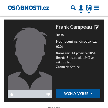
Frank Campeau
herec
Hodnocení na Kinobox.cz:
61%
Narození:
14. prosince 1864
Úmrtí:
5. listopadu 1943
ve
věku
78 let
Znamení:
Střelec
RYCHLÝ VÝBĚR