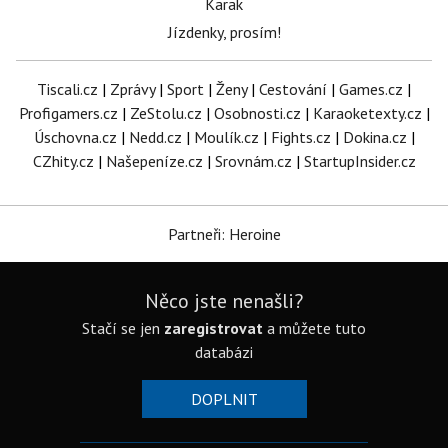
Karak
Jízdenky, prosím!
Tiscali.cz
|
Zprávy
|
Sport
|
Ženy
|
Cestování
|
Games.cz
|
Profigamers.cz
|
ZeStolu.cz
|
Osobnosti.cz
|
Karaoketexty.cz
|
Úschovna.cz
|
Nedd.cz
|
Moulík.cz
|
Fights.cz
|
Dokina.cz
|
CZhity.cz
|
Našepeníze.cz
|
Srovnám.cz
|
StartupInsider.cz
Partneři: Heroine
Něco jste nenašli?
Stačí se jen
zaregistrovat
a můžete tuto
databázi
DOPLNIT