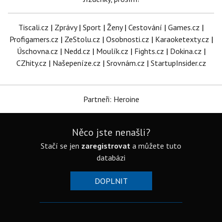
Tiscali.cz
|
Zprávy
|
Sport
|
Ženy
|
Cestování
|
Games.cz
|
Profigamers.cz
|
ZeStolu.cz
|
Osobnosti.cz
|
Karaoketexty.cz
|
Úschovna.cz
|
Nedd.cz
|
Moulík.cz
|
Fights.cz
|
Dokina.cz
|
CZhity.cz
|
Našepeníze.cz
|
Srovnám.cz
|
StartupInsider.cz
Partneři: Heroine
Něco jste nenašli?
Stačí se jen
zaregistrovat
a můžete tuto
databázi
DOPLNIT