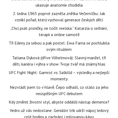
ukazuje anatomie chodidla
2. ledna 1965 poprvé zazněla znělka Večerníčku: Jak
vznikl pořad, který vychoval generace českých dětí
„Chci psát písničky, ne točit reelska.“ Katarzia o selhání,
terapii a online samotě
Tři Edeny za sebou a pak postel: Ewa Farna se pochlubila
svým rituálem
Tatiana Dyková (dříve Vilhelmová): Slavný manžel, tři
děti, kariéra i výhra v show Tvoje tvář má známý hlas
UFC Fight Night: Gamrot vs. Salkilld – výsledky a nejlepší
momenty
Nezvládl jsem to v hlavě. Čepo odhalil, co stálo za jeho
neúspěšným UFC debutem
Kdy změnit životní styl, abyste oddálili nástup demence?
Vedro už vás nedostane: Geniální trik udrží nápoj ledový
celé hodiny a zachrání i milovanou kávu