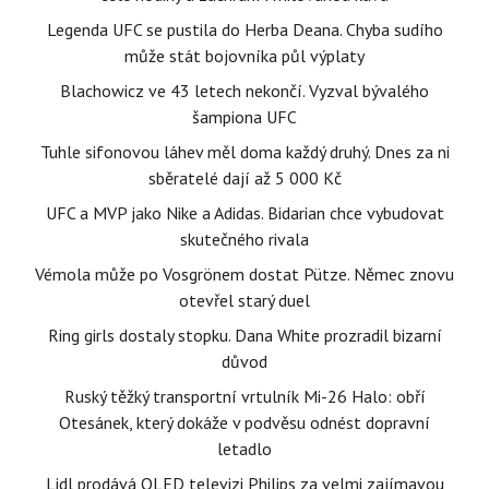
Legenda UFC se pustila do Herba Deana. Chyba sudího
může stát bojovníka půl výplaty
Blachowicz ve 43 letech nekončí. Vyzval bývalého
šampiona UFC
Tuhle sifonovou láhev měl doma každý druhý. Dnes za ni
sběratelé dají až 5 000 Kč
UFC a MVP jako Nike a Adidas. Bidarian chce vybudovat
skutečného rivala
Vémola může po Vosgrönem dostat Pütze. Němec znovu
otevřel starý duel
Ring girls dostaly stopku. Dana White prozradil bizarní
důvod
Ruský těžký transportní vrtulník Mi-26 Halo: obří
Otesánek, který dokáže v podvěsu odnést dopravní
letadlo
Lidl prodává QLED televizi Philips za velmi zajímavou