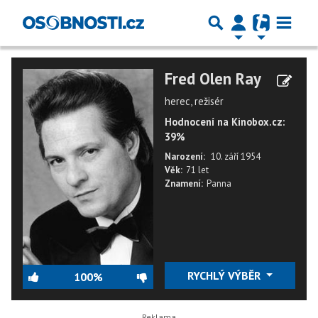
Fred Olen Ray
herec, režisér
Hodnocení na Kinobox.cz:
39%
Narození:
10. září 1954
Věk:
71 let
Znamení:
Panna
RYCHLÝ VÝBĚR
100%