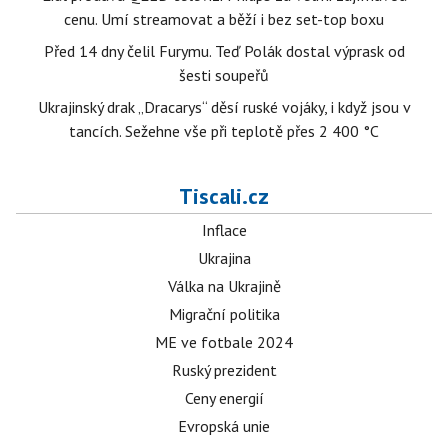
cenu. Umí streamovat a běží i bez set-top boxu
Před 14 dny čelil Furymu. Teď Polák dostal výprask od
šesti soupeřů
Ukrajinský drak „Dracarys“ děsí ruské vojáky, i když jsou v
tancích. Sežehne vše při teplotě přes 2 400 °C
Tiscali.cz
Inflace
Ukrajina
Válka na Ukrajině
Migrační politika
ME ve fotbale 2024
Ruský prezident
Ceny energií
Evropská unie