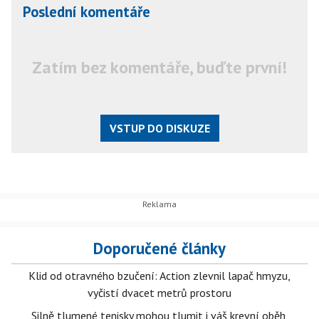
Poslední komentáře
Zatím bez komentáře, buďte první!
VSTUP DO DISKUZE
Doporučené články
Klid od otravného bzučení: Action zlevnil lapač hmyzu,
vyčistí dvacet metrů prostoru
Silně tlumené tenisky mohou tlumit i váš krevní oběh,