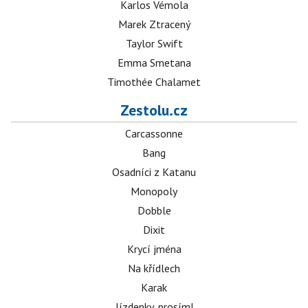
Karlos Vémola
Marek Ztracený
Taylor Swift
Emma Smetana
Timothée Chalamet
Zestolu.cz
Carcassonne
Bang
Osadníci z Katanu
Monopoly
Dobble
Dixit
Krycí jména
Na křídlech
Karak
Jízdenky, prosím!