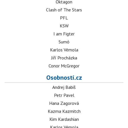
Oktagon
Clash of The Stars
PFL
KSW
I am Figter
Sumó
Karlos Vémola
Jiří Procházka
Conor McGregor
Osobnosti.cz
Andrej Babiš
Petr Pavel
Hana Zagorová
Kazma Kazmitch
Kim Kardashian
Karlos Vémola