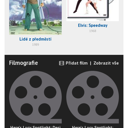
Elvis: Speedway
1968
Lidé z předměstí
1989
Filmografie
Přidat film
|
Zobrazit vše
Here's Lucy Spotlight: Desi
Here's Lucy Spotlight: