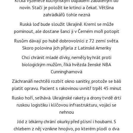
Krtka vyženete kuchyňským odpadem zabaleným do
novin. Stačí je položit ke krtinci a čekat. Většina
zahrádkářů tohle nezná
Ruská loď bude sloužit Ukrajině. Kreml se může
pominout, ale dostane šanci ji v Černém moři potopit
Rusům dávají po hubě dobrovolníci z 72 zemí světa.
Skoro polovina jich přijela z Latinské Ameriky
Chci chránit mladé dívky, neměly by hrát proti
biologickým mužům, říká hvězda ženské NBA
Cunninghamová
Záchranáři nechtěli rozbít okno sanitky, protože se báli
platit opravu. Pacient s rakovinou uvnitř trpěl 45 minut
Rusko hoří, selhává. Ukrajinské rakety a drony tvrdě drtí
ruskou logistiku i klíčovou infrastrukturu, vojáci se
nehnou
Jód z lékárny chrání okurky před plísní i houbami. S
chlebem z něj vznikne hnojivo, po kterém plodí o dva