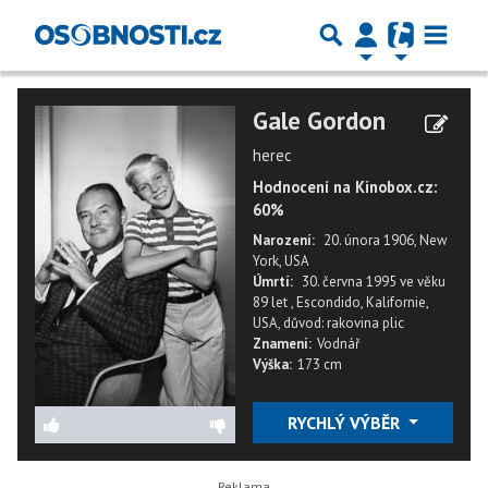
Gale Gordon
herec
Hodnocení na Kinobox.cz:
60%
Narození:
20. února 1906, New
York, USA
Úmrtí:
30. června 1995
ve věku
89 let
,
Escondido, Kalifornie,
USA
,
důvod: rakovina plic
Znamení:
Vodnář
Výška:
173 cm
RYCHLÝ VÝBĚR