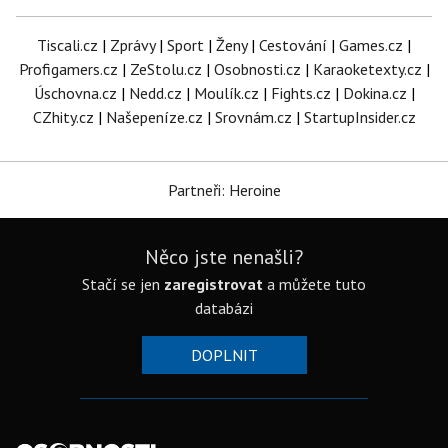
Tiscali.cz
|
Zprávy
|
Sport
|
Ženy
|
Cestování
|
Games.cz
|
Profigamers.cz
|
ZeStolu.cz
|
Osobnosti.cz
|
Karaoketexty.cz
|
Úschovna.cz
|
Nedd.cz
|
Moulík.cz
|
Fights.cz
|
Dokina.cz
|
CZhity.cz
|
Našepeníze.cz
|
Srovnám.cz
|
StartupInsider.cz
Partneři: Heroine
Něco jste nenašli?
Stačí se jen
zaregistrovat
a můžete tuto
databázi
DOPLNIT