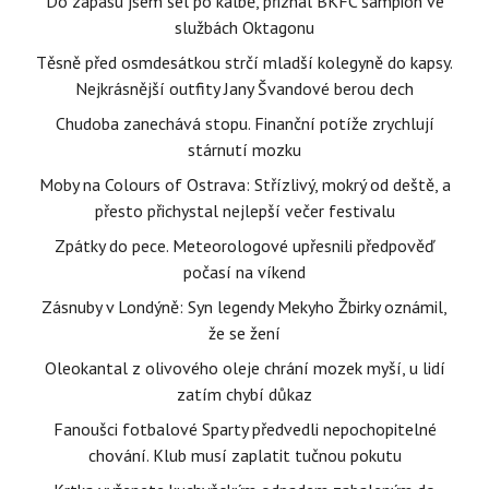
Do zápasu jsem šel po kalbě, přiznal BKFC šampion ve
službách Oktagonu
Těsně před osmdesátkou strčí mladší kolegyně do kapsy.
Nejkrásnější outfity Jany Švandové berou dech
Chudoba zanechává stopu. Finanční potíže zrychlují
stárnutí mozku
Moby na Colours of Ostrava: Střízlivý, mokrý od deště, a
přesto přichystal nejlepší večer festivalu
Zpátky do pece. Meteorologové upřesnili předpověď
počasí na víkend
Zásnuby v Londýně: Syn legendy Mekyho Žbirky oznámil,
že se žení
Oleokantal z olivového oleje chrání mozek myší, u lidí
zatím chybí důkaz
Fanoušci fotbalové Sparty předvedli nepochopitelné
chování. Klub musí zaplatit tučnou pokutu