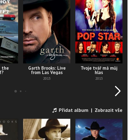
All 
C
 the
Garth Brooks: Live
Tvoje tvář má můj
f?
from Las Vegas
hlas
2013
2013
Přidat album
|
Zobrazit vše