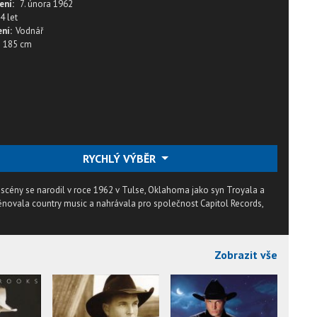
ení:
7. února 1962
4 let
ní:
Vodnář
185 cm
RYCHLÝ VÝBĚR
scény se narodil v roce 1962 v Tulse, Oklahoma jako syn Troyala a
věnovala country music a nahrávala pro společnost Capitol Records,
Zobrazit vše