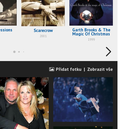
essions
Garth Brooks & The
Gar
Scarecrow
Magic Of Christmas
The
2001
1999
Přidat fotku
|
Zobrazit vše