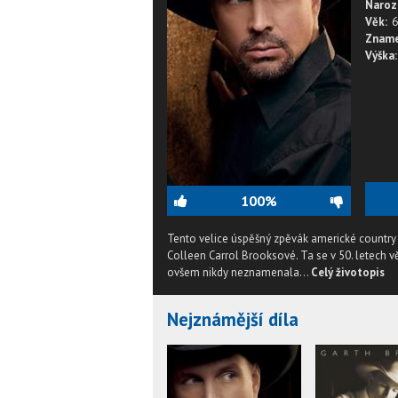
Naroz
Věk:
6
Zname
Výška:
100%
Tento velice úspěšný zpěvák americké country 
Colleen Carrol Brooksové. Ta se v 50. letech 
ovšem nikdy neznamenala...
Celý životopis
Nejznámější díla