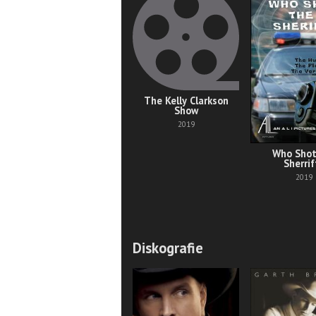
The Kelly Clarkson
Show
2019
Who Shot
Sherrif
2019
Diskografie