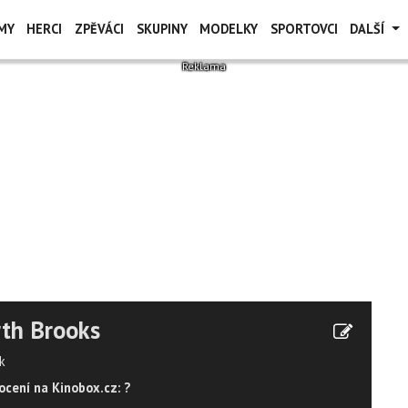
MY
HERCI
ZPĚVÁCI
SKUPINY
MODELKY
SPORTOVCI
DALŠÍ
th Brooks
k
cení na Kinobox.cz: ?