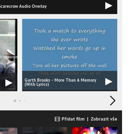
Scarecrow Audio Overlay
Garth Brooks - More Than A Memory
AGT 
(With Lyrics)
1 of 
Přidat film
|
Zobrazit vše