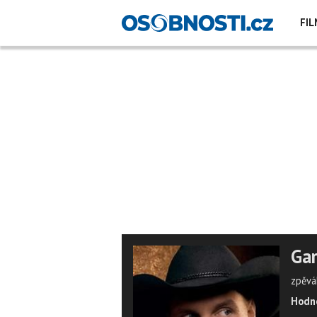
FIL
Gar
zpěvá
Hodno