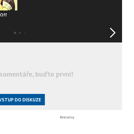
-Off
komentáře, buďte první!
VSTUP DO DISKUZE