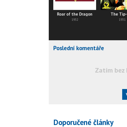
Roar of the Dragon
The Tip
1932
1931
Poslední komentáře
Zatím bez 
Doporučené články