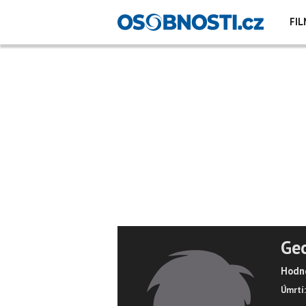
FIL
Geo
Hodno
Úmrtí: