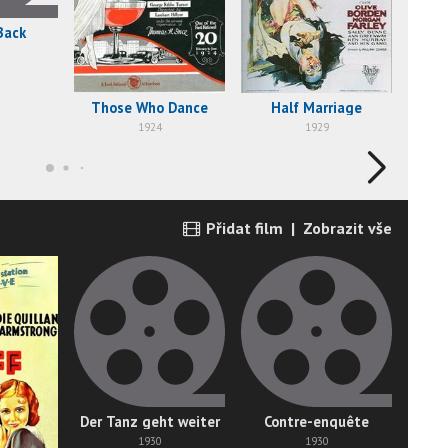
Back
Those Who Dance
Half Marriage
Roa
1924
1929
Přidat film
|
Zobrazit vše
Der Tanz geht weiter
Contre-enquête
Lo
1930
1930