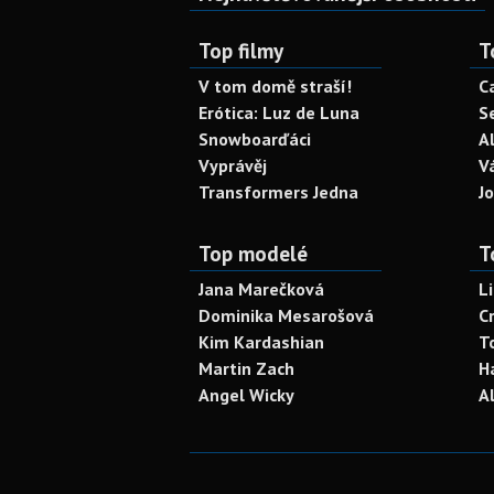
Top filmy
T
V tom domě straší!
C
Erótica: Luz de Luna
S
Snowboarďáci
A
Vyprávěj
V
Transformers Jedna
J
Top modelé
T
Jana Marečková
L
Dominika Mesarošová
C
Kim Kardashian
T
Martin Zach
H
Angel Wicky
A