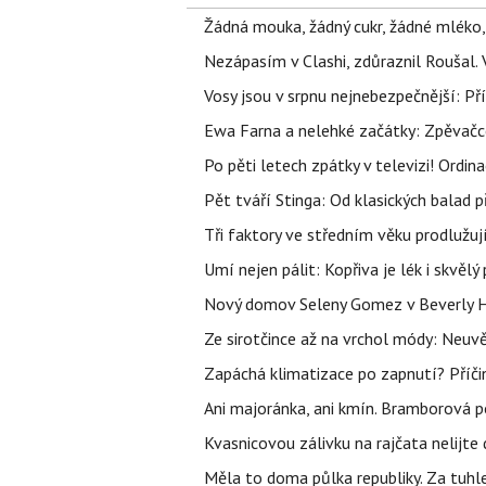
Žádná mouka, žádný cukr, žádné mléko,
Nezápasím v Clashi, zdůraznil Roušal. 
Vosy jsou v srpnu nejnebezpečnější: Pří
Ewa Farna a nelehké začátky: Zpěvačce,
Po pěti letech zpátky v televizi! Ordin
Pět tváří Stinga: Od klasických balad
Tři faktory ve středním věku prodlužuj
Umí nejen pálit: Kopřiva je lék i skvěl
Nový domov Seleny Gomez v Beverly Hill
Ze sirotčince až na vrchol módy: Neuvě
Zapáchá klimatizace po zapnutí? Příčina
Ani majoránka, ani kmín. Bramborová po
Kvasnicovou zálivku na rajčata nelijte
Měla to doma půlka republiky. Za tuhle