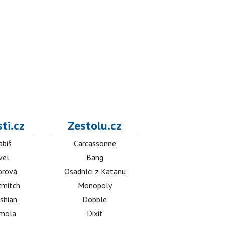
ti.cz
Zestolu.cz
abiš
Carcassonne
vel
Bang
orová
Osadníci z Katanu
mitch
Monopoly
shian
Dobble
émola
Dixit