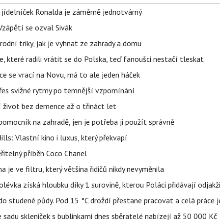
 jídelníček Ronalda je záměrně jednotvárný
Vzápětí se ozval Sivák
rodní triky, jak je vyhnat ze zahrady a domu
 které radili vrátit se do Polska, teď fanoušci nestačí tleskat
ace se vrací na Novu, má to ale jeden háček
 přes svižné rytmy po temnější vzpomínání
í život bez demence až o třináct let
ý pomocník na zahradě, jen je potřeba ji použít správně
s: Vlastní kino i luxus, který překvapí
řitelný příběh Coco Chanel
 je ve filtru, který většina řidičů nikdy nevyměnila
lévka získá hloubku díky 1 surovině, kterou Poláci přidávají odjakž
 do studené půdy. Pod 15 °C droždí přestane pracovat a celá práce 
 sadu skleniček s bublinkami dnes sběratelé nabízejí až 50 000 Kč