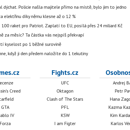
l dýchat. Policie našla majitele přímo na místě, bylo jim to jedno
t za elektřinu díky němu klesne až o 12 %
100 raket pro Patriot. Zaplatí to EU, posílá přes 24 miliard Kč
lně za měsíc? Ta částka vás nejspíš překvapí
atí kyselost po 1 běžné surovině
ehne, když ji den předem naložíte do 1 tekutiny
mes.cz
Fights.cz
Osobnos
ecenze
UFC
Andrej B
sin's Creed
Oktagon
Petr Pa
tarfield
Clash of The Stars
Hana Zag
GTA
PFL
Kazma Kaz
iablo IV
KSW
Kim Karda
Forza
I am Figter
Karlos V