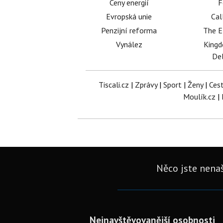
Ceny energií
F
Evropská unie
Cal
Penzijní reforma
The E
Vynález
King
Del
Tiscali.cz
|
Zprávy
|
Sport
|
Ženy
|
Ces
Moulík.cz
|
Něco jste nenaš
Nejnavštěvovanější osobnosti