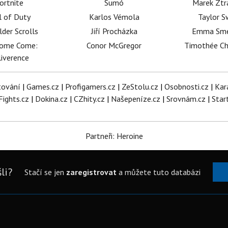
ortnite
Sumó
Marek Ztr
l of Duty
Karlos Vémola
Taylor S
lder Scrolls
Jiří Procházka
Emma Sm
dome Come:
Conor McGregor
Timothée C
iverence
tování
|
Games.cz
|
Profigamers.cz
|
ZeStolu.cz
|
Osobnosti.cz
|
Kar
Fights.cz
|
Dokina.cz
|
CZhity.cz
|
Našepeníze.cz
|
Srovnám.cz
|
Star
Partneři: Heroine
li?
Stačí se jen
zaregistrovat
a můžete tuto databázi