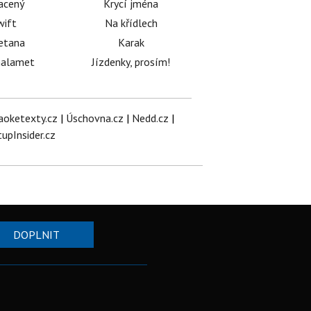
acený
Krycí jména
wift
Na křídlech
etana
Karak
halamet
Jízdenky, prosím!
aoketexty.cz
|
Úschovna.cz
|
Nedd.cz
|
tupInsider.cz
DOPLNIT