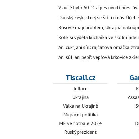
V autě bylo 60 °C a pes uvnitř přestáva
Dánský zvyk, který se šíří i u nás. Úče
Rusové mají problém, Ukrajina nakoupí 
Kolik si vydělá kuchařka ve školní jíde
Ani cukr, ani sůl: rajčatová omáčka ztr
Ani sůl, ani pepř: vepřová krkovice zkř
Tiscali.cz
Ga
Inflace
R
Ukrajina
Assas
Válka na Ukrajině
S
Migrační politika
ME ve fotbale 2024
D
Ruský prezident