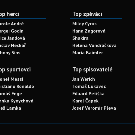
op herci
Top zpěváci
arole André
Miley Cyrus
ergei Godin
Hana Zagorová
lice Jandová
Shakira
áclav Neckář
Helena Vondráčková
ohnny Sins
Maria Baimler
op sportovci
Top spisovatelé
ionel Messi
Jan Werich
ristiano Ronaldo
Tomáš Lukavec
omáš Enge
Eduard Petiška
anka Kynychová
Karel Čapek
leš Lamka
Josef Veromír Pleva