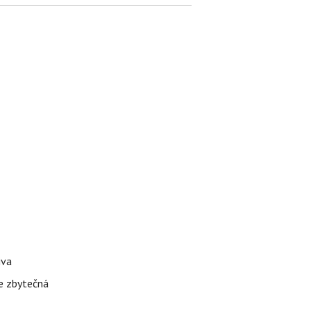
iva
je zbytečná