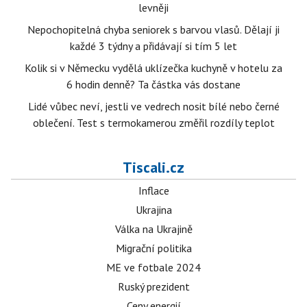
levněji
Nepochopitelná chyba seniorek s barvou vlasů. Dělají ji
každé 3 týdny a přidávají si tím 5 let
Kolik si v Německu vydělá uklízečka kuchyně v hotelu za
6 hodin denně? Ta částka vás dostane
Lidé vůbec neví, jestli ve vedrech nosit bílé nebo černé
oblečení. Test s termokamerou změřil rozdíly teplot
Tiscali.cz
Inflace
Ukrajina
Válka na Ukrajině
Migrační politika
ME ve fotbale 2024
Ruský prezident
Ceny energií