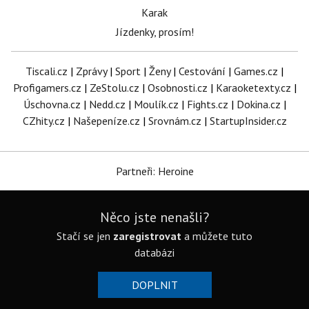
Karak
Jízdenky, prosím!
Tiscali.cz
|
Zprávy
|
Sport
|
Ženy
|
Cestování
|
Games.cz
|
Profigamers.cz
|
ZeStolu.cz
|
Osobnosti.cz
|
Karaoketexty.cz
|
Úschovna.cz
|
Nedd.cz
|
Moulík.cz
|
Fights.cz
|
Dokina.cz
|
CZhity.cz
|
Našepeníze.cz
|
Srovnám.cz
|
StartupInsider.cz
Partneři: Heroine
Něco jste nenašli?
Stačí se jen
zaregistrovat
a můžete tuto
databázi
DOPLNIT