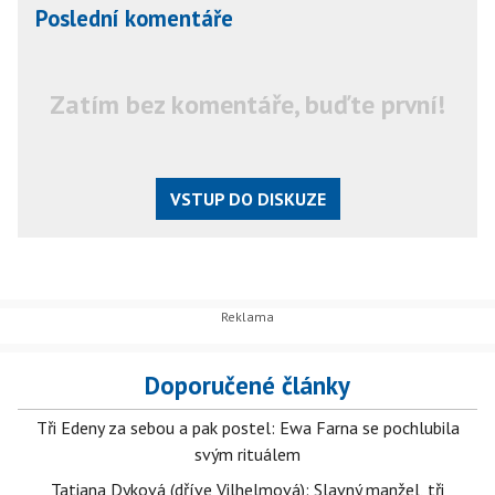
Poslední komentáře
Zatím bez komentáře, buďte první!
VSTUP DO DISKUZE
Doporučené články
Tři Edeny za sebou a pak postel: Ewa Farna se pochlubila
svým rituálem
Tatiana Dyková (dříve Vilhelmová): Slavný manžel, tři