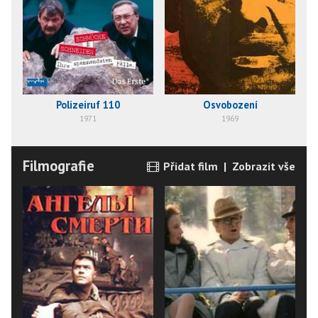
Polizeiruf 110
Osvobození
1971
1969
Filmografie
Přidat film
|
Zobrazit vše