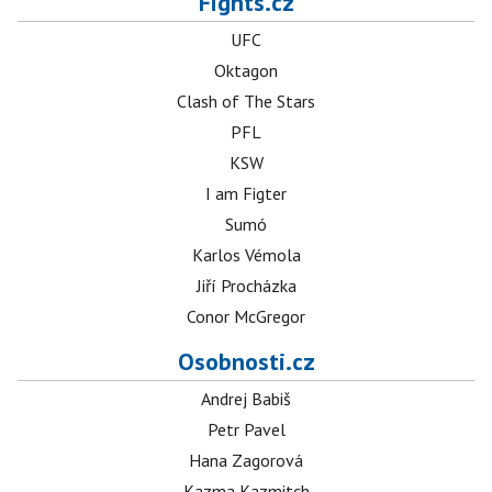
Fights.cz
UFC
Oktagon
Clash of The Stars
PFL
KSW
I am Figter
Sumó
Karlos Vémola
Jiří Procházka
Conor McGregor
Osobnosti.cz
Andrej Babiš
Petr Pavel
Hana Zagorová
Kazma Kazmitch