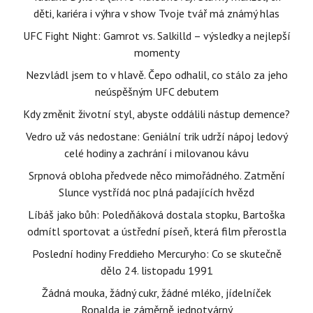
děti, kariéra i výhra v show Tvoje tvář má známý hlas
UFC Fight Night: Gamrot vs. Salkilld – výsledky a nejlepší
momenty
Nezvládl jsem to v hlavě. Čepo odhalil, co stálo za jeho
neúspěšným UFC debutem
Kdy změnit životní styl, abyste oddálili nástup demence?
Vedro už vás nedostane: Geniální trik udrží nápoj ledový
celé hodiny a zachrání i milovanou kávu
Srpnová obloha předvede něco mimořádného. Zatmění
Slunce vystřídá noc plná padajících hvězd
Líbáš jako bůh: Poledňáková dostala stopku, Bartoška
odmítl sportovat a ústřední píseň, která film přerostla
Poslední hodiny Freddieho Mercuryho: Co se skutečně
dělo 24. listopadu 1991
Žádná mouka, žádný cukr, žádné mléko, jídelníček
Ronalda je záměrně jednotvárný