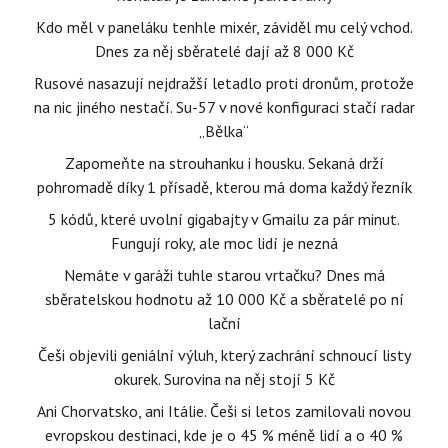
Kdo měl v paneláku tenhle mixér, záviděl mu celý vchod.
Dnes za něj sběratelé dají až 8 000 Kč
Rusové nasazují nejdražší letadlo proti dronům, protože
na nic jiného nestačí. Su-57 v nové konfiguraci stačí radar
„Bělka“
Zapomeňte na strouhanku i housku. Sekaná drží
pohromadě díky 1 přísadě, kterou má doma každý řezník
5 kódů, které uvolní gigabajty v Gmailu za pár minut.
Fungují roky, ale moc lidí je nezná
Nemáte v garáži tuhle starou vrtačku? Dnes má
sběratelskou hodnotu až 10 000 Kč a sběratelé po ní
lační
Češi objevili geniální výluh, který zachrání schnoucí listy
okurek. Surovina na něj stojí 5 Kč
Ani Chorvatsko, ani Itálie. Češi si letos zamilovali novou
evropskou destinaci, kde je o 45 % méně lidí a o 40 %