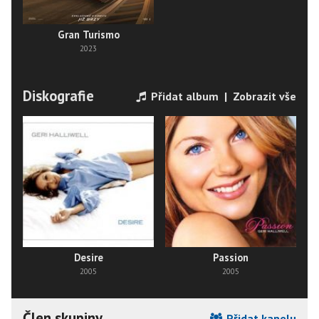
Gran Turismo
2023
Diskografie
Přidat album
|
Zobrazit vše
Desire
Passion
2005
2005
Člen skupiny
Přidat kapelu