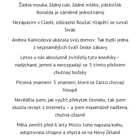
Žádná mouka, žádný cukr, žádné mléko, jídelníček
Ronalda je záměrně jednotvárný
Nezápasím v Clashi, zdůraznil Roušal. Vzápětí se ozval
Sivák
Andrea Kalivodová ukázala svůj domov: Tak bydlí jedna
z nejznámějších tváří české zábavy
Letos u nás absolutně zvítězily tyto knedlíky –
nadýchané, jemné a nerozpadají se. S tímto přelivem
chutnají božsky
Pitomá znamení: 5 znamení, která se často chovají
hloupě
Nevěděla jsem, jak využít přebytek česneku, tak jsem
zkusila recept z internetu – a jsem maximálně nadšená,
chutná úžasně
Měla zemřít před 6 lety. Místo toho napsala knihu,
adoptovala chlapce a chystá se na Nový Zéland