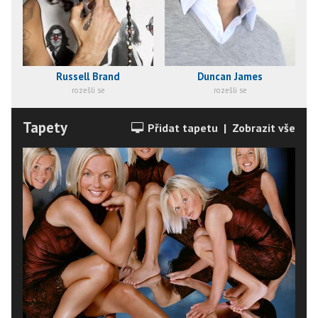
Russell Brand
Duncan James
rozešli se
rozešli se
Tapety
Přidat tapetu
|
Zobrazit vše