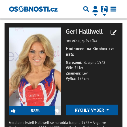
Geri Halliwell
herečka, zpěvačka
Hodnocení na Kinobox.cz:
65%
Narození:
6. srpna 1972
Věk:
54 let
Znamení:
Lev
Výška:
157 cm
RYCHLÝ VÝBĚR
88%
Geraldine Estell Halliwell se narodila 6.srpna 1972 v Anglii ve