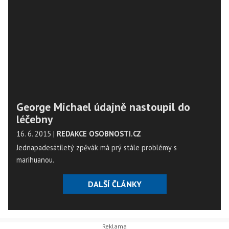
George Michael údajně nastoupil do
léčebny
16. 6. 2015
|
REDAKCE OSOBNOSTI.CZ
Jednapadesátiletý zpěvák má prý stále problémy s
marihuanou.
DALŠÍ ČLÁNKY