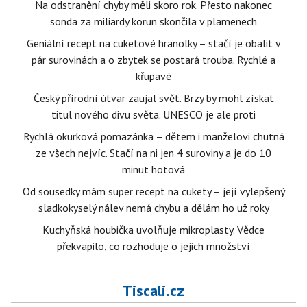
Na odstranění chyby měli skoro rok. Přesto nakonec
sonda za miliardy korun skončila v plamenech
Geniální recept na cuketové hranolky – stačí je obalit v
pár surovinách a o zbytek se postará trouba. Rychlé a
křupavé
Český přírodní útvar zaujal svět. Brzy by mohl získat
titul nového divu světa. UNESCO je ale proti
Rychlá okurková pomazánka – dětem i manželovi chutná
ze všech nejvíc. Stačí na ni jen 4 suroviny a je do 10
minut hotová
Od sousedky mám super recept na cukety – její vylepšený
sladkokyselý nálev nemá chybu a dělám ho už roky
Kuchyňská houbička uvolňuje mikroplasty. Vědce
překvapilo, co rozhoduje o jejich množství
Tiscali.cz