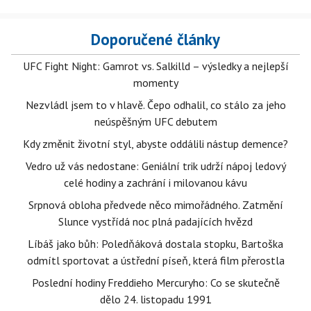
Doporučené články
UFC Fight Night: Gamrot vs. Salkilld – výsledky a nejlepší
momenty
Nezvládl jsem to v hlavě. Čepo odhalil, co stálo za jeho
neúspěšným UFC debutem
Kdy změnit životní styl, abyste oddálili nástup demence?
Vedro už vás nedostane: Geniální trik udrží nápoj ledový
celé hodiny a zachrání i milovanou kávu
Srpnová obloha předvede něco mimořádného. Zatmění
Slunce vystřídá noc plná padajících hvězd
Líbáš jako bůh: Poledňáková dostala stopku, Bartoška
odmítl sportovat a ústřední píseň, která film přerostla
Poslední hodiny Freddieho Mercuryho: Co se skutečně
dělo 24. listopadu 1991