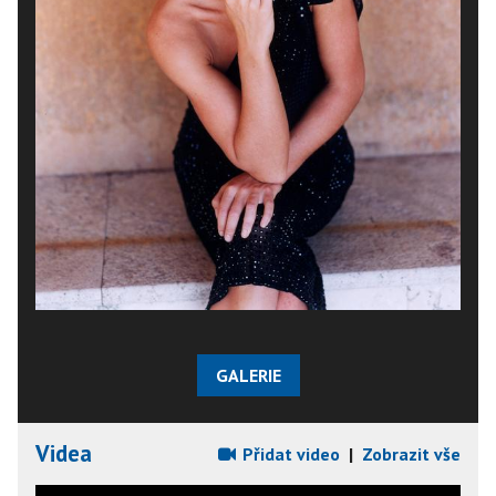
GALERIE
Videa
Přidat video
|
Zobrazit vše