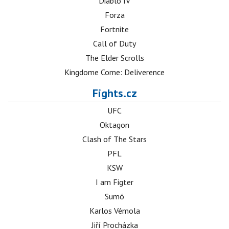
Diablo IV
Forza
Fortnite
Call of Duty
The Elder Scrolls
Kingdome Come: Deliverence
Fights.cz
UFC
Oktagon
Clash of The Stars
PFL
KSW
I am Figter
Sumó
Karlos Vémola
Jiří Procházka