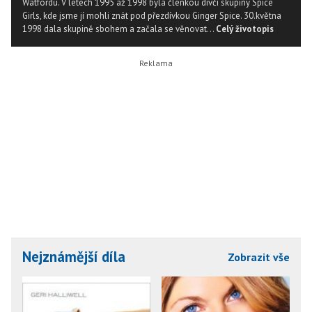
Watfordu. V letech 1995 až 1998 byla členkou dívčí skupiny Spice
Girls, kde jsme jí mohli znát pod přezdívkou Ginger Spice. 30.května
1998 dala skupině sbohem a začala se věnovat...
Celý životopis
Nejznámější díla
Zobrazit vše