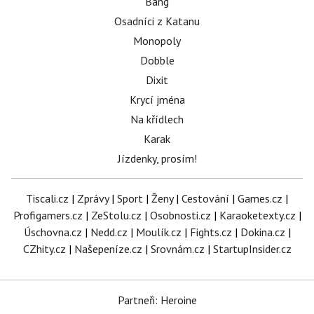
Bang
Osadníci z Katanu
Monopoly
Dobble
Dixit
Krycí jména
Na křídlech
Karak
Jízdenky, prosím!
Tiscali.cz
|
Zprávy
|
Sport
|
Ženy
|
Cestování
|
Games.cz
|
Profigamers.cz
|
ZeStolu.cz
|
Osobnosti.cz
|
Karaoketexty.cz
|
Úschovna.cz
|
Nedd.cz
|
Moulík.cz
|
Fights.cz
|
Dokina.cz
|
CZhity.cz
|
Našepeníze.cz
|
Srovnám.cz
|
StartupInsider.cz
Partneři: Heroine