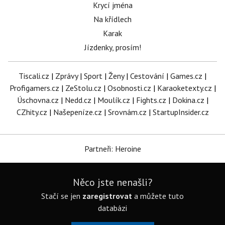
Krycí jména
Na křídlech
Karak
Jízdenky, prosím!
Tiscali.cz
|
Zprávy
|
Sport
|
Ženy
|
Cestování
|
Games.cz
|
Profigamers.cz
|
ZeStolu.cz
|
Osobnosti.cz
|
Karaoketexty.cz
|
Úschovna.cz
|
Nedd.cz
|
Moulík.cz
|
Fights.cz
|
Dokina.cz
|
CZhity.cz
|
Našepeníze.cz
|
Srovnám.cz
|
StartupInsider.cz
Partneři: Heroine
Něco jste nenašli?
Stačí se jen
zaregistrovat
a můžete tuto
databázi