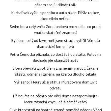
přitom stojí i třikrát tolik
Kuchařová vyšla z podniku a auto nikde. Přišla reakce,
jakou nikdo nečekal
Sedm let a celý svět: Zora Jandová prozradila, co pro ni
vnučka skutečně znamená
Byl jsem celý od krve, měl jsem strach, vylíčil Vémola
dramatické krmení lvů
Petra Černocká přiznala, co dostává od státu: Polovina
důchodu jde okamžitě zpět
Srpen převrátí život třem znamením naruby. Čeká je
štěstí, odměna i změna, na kterou dlouho čekala
Vyřízeno: Fleury už si stihl s Muradovem domluvit
odvetu
Při bouřce na těchto pár věcí doma nezapomínejte.
Jednu zásadní chybu dělá téměř každý
Cukr, který stojí na špatné straně, pomáhá nádoru. Vědci