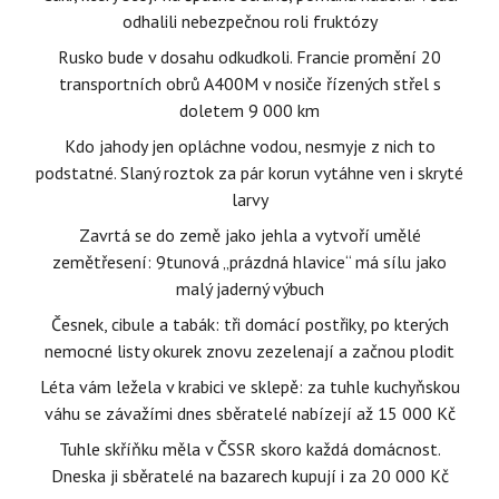
odhalili nebezpečnou roli fruktózy
Rusko bude v dosahu odkudkoli. Francie promění 20
transportních obrů A400M v nosiče řízených střel s
doletem 9 000 km
Kdo jahody jen opláchne vodou, nesmyje z nich to
podstatné. Slaný roztok za pár korun vytáhne ven i skryté
larvy
Zavrtá se do země jako jehla a vytvoří umělé
zemětřesení: 9tunová „prázdná hlavice“ má sílu jako
malý jaderný výbuch
Česnek, cibule a tabák: tři domácí postřiky, po kterých
nemocné listy okurek znovu zezelenají a začnou plodit
Léta vám ležela v krabici ve sklepě: za tuhle kuchyňskou
váhu se závažími dnes sběratelé nabízejí až 15 000 Kč
Tuhle skříňku měla v ČSSR skoro každá domácnost.
Dneska ji sběratelé na bazarech kupují i za 20 000 Kč