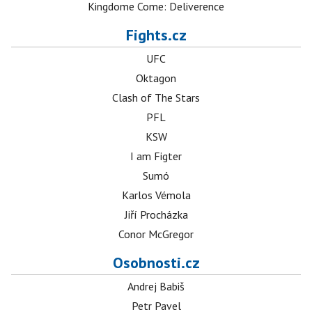
Kingdome Come: Deliverence
Fights.cz
UFC
Oktagon
Clash of The Stars
PFL
KSW
I am Figter
Sumó
Karlos Vémola
Jiří Procházka
Conor McGregor
Osobnosti.cz
Andrej Babiš
Petr Pavel