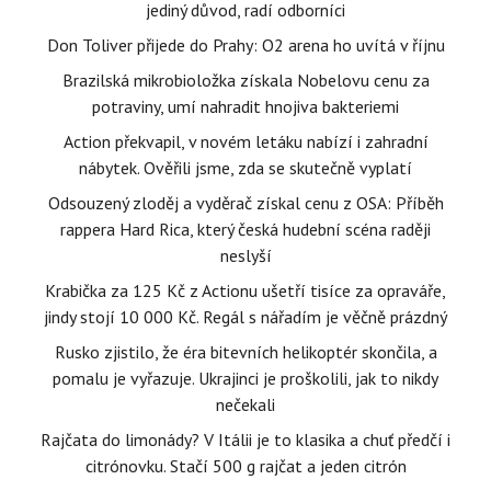
jediný důvod, radí odborníci
Don Toliver přijede do Prahy: O2 arena ho uvítá v říjnu
Brazilská mikrobioložka získala Nobelovu cenu za
potraviny, umí nahradit hnojiva bakteriemi
Action překvapil, v novém letáku nabízí i zahradní
nábytek. Ověřili jsme, zda se skutečně vyplatí
Odsouzený zloděj a vyděrač získal cenu z OSA: Příběh
rappera Hard Rica, který česká hudební scéna raději
neslyší
Krabička za 125 Kč z Actionu ušetří tisíce za opraváře,
jindy stojí 10 000 Kč. Regál s nářadím je věčně prázdný
Rusko zjistilo, že éra bitevních helikoptér skončila, a
pomalu je vyřazuje. Ukrajinci je proškolili, jak to nikdy
nečekali
Rajčata do limonády? V Itálii je to klasika a chuť předčí i
citrónovku. Stačí 500 g rajčat a jeden citrón