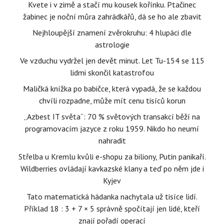
Kvete i v zimě a stačí mu kousek kořínku. Ptačinec
žabinec je noční můra zahrádkářů, dá se ho ale zbavit
Nejhloupější znamení zvěrokruhu: 4 hlupáci dle
astrologie
Ve vzduchu vydržel jen devět minut. Let Tu-154 se 115
lidmi skončil katastrofou
Maličká knížka po babičce, která vypadá, že se každou
chvíli rozpadne, může mít cenu tisíců korun
„Azbest IT světa“: 70 % světových transakcí běží na
programovacím jazyce z roku 1959. Nikdo ho neumí
nahradit
Střelba u Kremlu kvůli e-shopu za biliony, Putin panikaří.
Wildberries ovládají kavkazské klany a teď po něm jde i
Kyjev
Tato matematická hádanka nachytala už tisíce lidí.
Příklad 18 : 3 + 7 × 5 správně spočítají jen lidé, kteří
znají pořadí operací