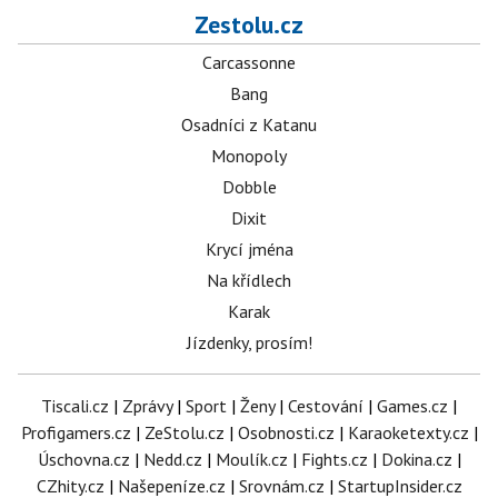
Zestolu.cz
Carcassonne
Bang
Osadníci z Katanu
Monopoly
Dobble
Dixit
Krycí jména
Na křídlech
Karak
Jízdenky, prosím!
Tiscali.cz
|
Zprávy
|
Sport
|
Ženy
|
Cestování
|
Games.cz
|
Profigamers.cz
|
ZeStolu.cz
|
Osobnosti.cz
|
Karaoketexty.cz
|
Úschovna.cz
|
Nedd.cz
|
Moulík.cz
|
Fights.cz
|
Dokina.cz
|
CZhity.cz
|
Našepeníze.cz
|
Srovnám.cz
|
StartupInsider.cz