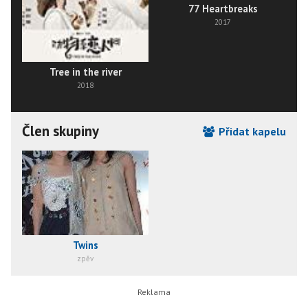
77 Heartbreaks
2017
Tree in the river
2018
Člen skupiny
Přidat kapelu
Twins
zpěv