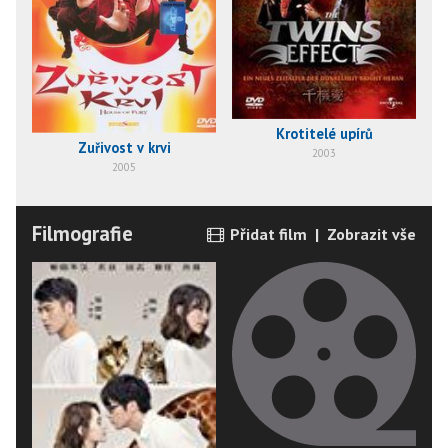
Krotitelé upírů
Zuřivost v krvi
2003
2005
Filmografie
Přidat film
|
Zobrazit vše