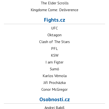
The Elder Scrolls
Kingdome Come: Deliverence
Fights.cz
UFC
Oktagon
Clash of The Stars
PFL
KSW
I am Figter
Sumó
Karlos Vémola
Jiří Procházka
Conor McGregor
Osobnosti.cz
Andrej Babiš