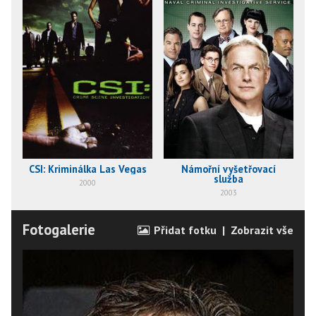
CSI: Kriminálka Las Vegas
Námořní vyšetřovací
služba
2000
2003
Fotogalerie
Přidat fotku
|
Zobrazit vše