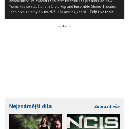
divadelnictví. Ve dvaceti začal hrát. Po studiu se přesunul do New
Yorku, kde se stal členem Circle Rep and Ensemble Studio Theatre.
Jeho první role byla v muzikálu Assassins, kde si...
Celý životopis
Nejznámější díla
Zobrazit vše