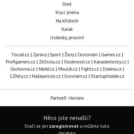
Dixit
Krycí jména
Na křídlech
Karak
Jízdenky, prosím!
Tiscali.cz
|
Zprávy
|
Sport
|
Ženy
|
Cestování
|
Games.cz
|
Profigamers.cz
|
ZeStolu.cz
|
Osobnosti.cz
|
Karaoketexty.cz
|
Úschovna.cz
|
Nedd.cz
|
Moulík.cz
|
Fights.cz
|
Dokina.cz
|
CZhity.cz
|
Našepeníze.cz
|
Srovnám.cz
|
StartupInsider.cz
Partneři: Heroine
Něco jste nenašli?
Stačí se jen
zaregistrovat
a můžete tuto
databázi