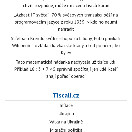
chvíli rozpadne, může mít cenu tisíců korun
„Azbest IT světa“: 70 % světových transakcí běží na
programovacím jazyce z roku 1959. Nikdo ho neumí
nahradit
Střelba u Kremlu kvůli e-shopu za biliony, Putin panikaří.
Wildberries ovládají kavkazské klany a teď po něm jde i
Kyjev
Tato matematická hádanka nachytala už tisíce lidí.
Příklad 18 : 3 + 7 × 5 správně spočítají jen lidé, kteří
znají pořadí operací
Tiscali.cz
Inflace
Ukrajina
Válka na Ukrajině
Migrační politika