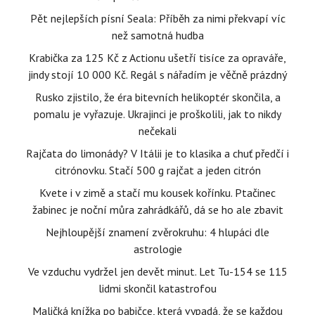
Pět nejlepších písní Seala: Příběh za nimi překvapí víc
než samotná hudba
Krabička za 125 Kč z Actionu ušetří tisíce za opraváře,
jindy stojí 10 000 Kč. Regál s nářadím je věčně prázdný
Rusko zjistilo, že éra bitevních helikoptér skončila, a
pomalu je vyřazuje. Ukrajinci je proškolili, jak to nikdy
nečekali
Rajčata do limonády? V Itálii je to klasika a chuť předčí i
citrónovku. Stačí 500 g rajčat a jeden citrón
Kvete i v zimě a stačí mu kousek kořínku. Ptačinec
žabinec je noční můra zahrádkářů, dá se ho ale zbavit
Nejhloupější znamení zvěrokruhu: 4 hlupáci dle
astrologie
Ve vzduchu vydržel jen devět minut. Let Tu-154 se 115
lidmi skončil katastrofou
Maličká knížka po babičce, která vypadá, že se každou