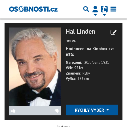
Hal Linden
herec
Hodnocení na Kinobox.cz:
63%
Narození:
20. března 1931
Věk:
95 let
Znamení:
Ryby
Výška:
183 cm
RYCHLÝ VÝBĚR