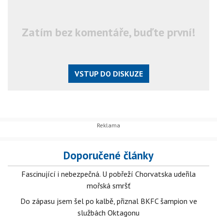
Zatím bez komentáře, buďte první!
VSTUP DO DISKUZE
Doporučené články
Fascinující i nebezpečná. U pobřeží Chorvatska udeřila
mořská smršť
Do zápasu jsem šel po kalbě, přiznal BKFC šampion ve
službách Oktagonu