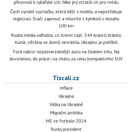
přirovnali k rybářské síti. Nike prý ztratili cit pro módu
Čech vyrobil vysílačku, která běží v mobilu a nepotřebuje
registraci. Stačí zapnout a mluvíte s kýmkoli v dosahu
100 km
Ruská média odhalila, co Kreml tajil: 344 branců bránilo
Kursk, většina se domů nevrátila. Ukrajinci je pohřbili
Ford nabízí nejuniverzálnější auto na českém trhu. Na
dovolenou, do práce i na chatu za cenu kompaktního SUV
Tiscali.cz
Inflace
Ukrajina
Válka na Ukrajině
Migrační politika
ME ve fotbale 2024
Ruský prezident