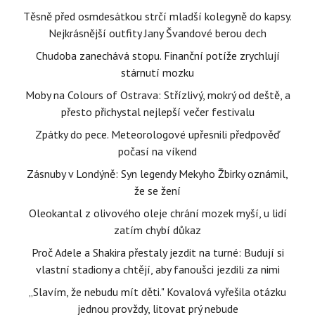
Těsně před osmdesátkou strčí mladší kolegyně do kapsy.
Nejkrásnější outfity Jany Švandové berou dech
Chudoba zanechává stopu. Finanční potíže zrychlují
stárnutí mozku
Moby na Colours of Ostrava: Střízlivý, mokrý od deště, a
přesto přichystal nejlepší večer festivalu
Zpátky do pece. Meteorologové upřesnili předpověď
počasí na víkend
Zásnuby v Londýně: Syn legendy Mekyho Žbirky oznámil,
že se žení
Oleokantal z olivového oleje chrání mozek myší, u lidí
zatím chybí důkaz
Proč Adele a Shakira přestaly jezdit na turné: Budují si
vlastní stadiony a chtějí, aby fanoušci jezdili za nimi
„Slavím, že nebudu mít děti." Kovalová vyřešila otázku
jednou provždy, litovat prý nebude