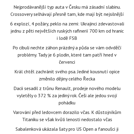
Nejprodávanější typ auta v Česku má zásadní slabinu.
Crossovery selhávají přesně tam, kde mají být nejsilnější
6 explozí, 4 požáry, peklo na zemi: Ukrajinci zdevastovali
jednu z pěti největších ruských rafinerií 700 km od hranic
i lodě FSB
Po cibuli nechte záhon prázdný a půda se vám odvděčí
problémy. Tady je 6 plodin, které tam patří hned v
červenci
Král chtěl zachránit svého psa. Jediné kousnutí opice
změnilo dějiny celého Řecka
Dacii sesadil z trůnu Renault, prodeje nového modelu
vyletěly o 372 % za jediný rok. Češi ale jedou svojí
pohádku
Varování před ledovcem dorazilo včas. K důstojníkům
Titaniku se však kvůli lenosti nedostalo včas
Sabalenková ukázala šaty pro US Open a fanoušci ji