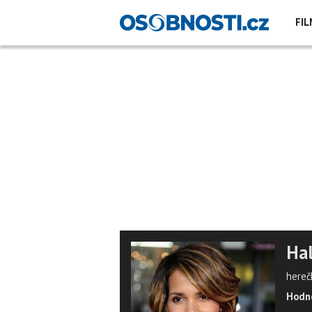
FIL
Hal
hereč
Hodno