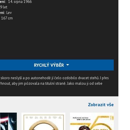
ení:
14. srpna 1966
9 let
ní:
Lev
167 cm
RYCHLÝ VÝBĚR
skoro neslyší a po autonehodě jí čelo ozdobilo dvacet stehů. I přes
nout, aby jim pózovala na titulní straně. Jako malou ji od sebe
Zobrazit vše