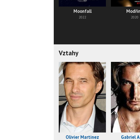
Moonfall
Modři
2022
2020
Vztahy
Olivier Martinez
Gabriel A