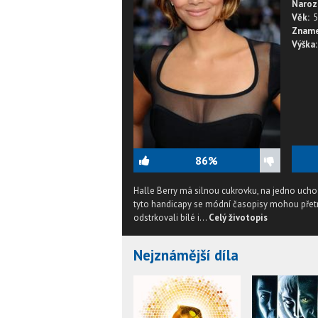
Naroz
Věk:
5
Zname
Výška:
86%
Halle Berry má silnou cukrovku, na jedno ucho 
tyto handicapy se módní časopisy mohou přetrh
odstrkovali bílé i...
Celý životopis
Nejznámější díla