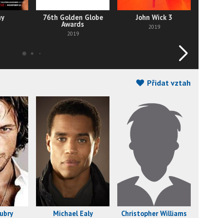
ny
76th Golden Globe
John Wick 3
Th
Awards
G
2019
2019
Přidat vztah
ubry
Michael Ealy
Christopher Williams
W