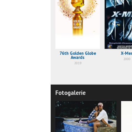
76th Golden Globe
X-Me
Awards
2000
2019
Fotogalerie