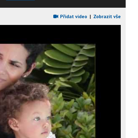
Přidat video
|
Zobrazit vše