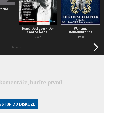
Woche
René Deltgen - Der
War and
N
sanfte Rebell
Remembrance
2004
1988
komentáře, buďte první!
VSTUP DO DISKUZE