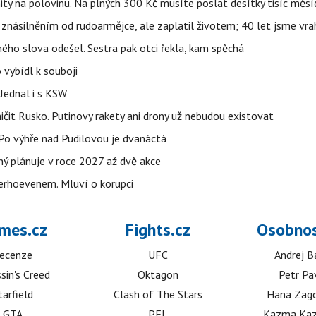
ity na polovinu. Na plných 300 Kč musíte poslat desítky tisíc měsí
 znásilněním od rudoarmějce, ale zaplatil životem; 40 let jsme vra
iného slova odešel. Sestra pak otci řekla, kam spěchá
 vybídl k souboji
Jednal i s KSW
ničit Rusko. Putinovy rakety ani drony už nebudou existovat
o výhře nad Pudilovou je dvanáctá
ý plánuje v roce 2027 až dvě akce
erhoevenem. Mluví o korupci
mes.cz
Fights.cz
Osobnos
ecenze
UFC
Andrej B
sin's Creed
Oktagon
Petr Pa
tarfield
Clash of The Stars
Hana Zag
GTA
PFL
Kazma Kaz