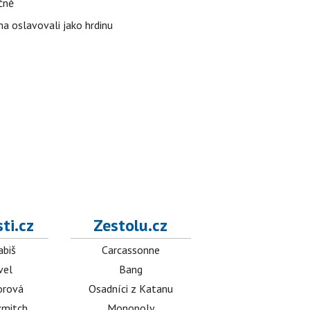
čně
ha oslavovali jako hrdinu
ti.cz
Zestolu.cz
abiš
Carcassonne
vel
Bang
orová
Osadníci z Katanu
mitch
Monopoly