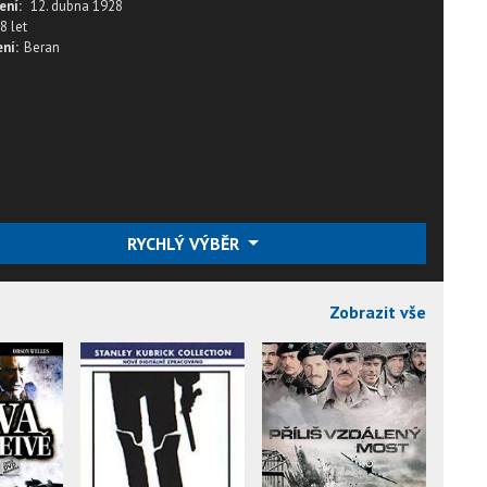
ení:
12. dubna 1928
8 let
ní:
Beran
RYCHLÝ VÝBĚR
Zobrazit vše