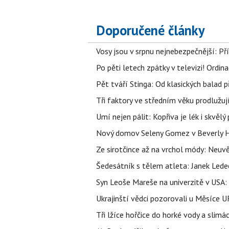
Doporučené články
Vosy jsou v srpnu nejnebezpečnější: Pří
Po pěti letech zpátky v televizi! Ordin
Pět tváří Stinga: Od klasických balad
Tři faktory ve středním věku prodlužuj
Umí nejen pálit: Kopřiva je lék i skvěl
Nový domov Seleny Gomez v Beverly Hill
Ze sirotčince až na vrchol módy: Neuvě
Šedesátník s tělem atleta: Janek Ledec
Syn Leoše Mareše na univerzitě v USA: 
Ukrajinští vědci pozorovali u Měsíce U
Tři lžíce hořčice do horké vody a slimá