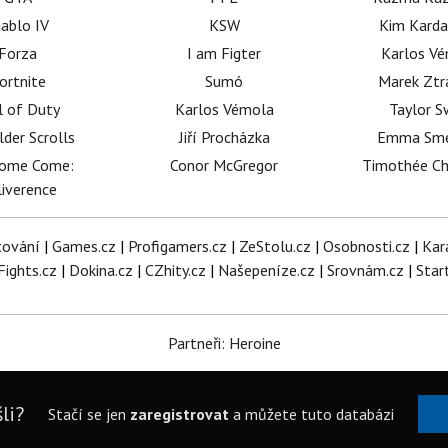
iablo IV
KSW
Kim Karda
Forza
I am Figter
Karlos V
ortnite
Sumó
Marek Ztr
l of Duty
Karlos Vémola
Taylor S
lder Scrolls
Jiří Procházka
Emma Sm
dome Come:
Conor McGregor
Timothée C
iverence
tování
|
Games.cz
|
Profigamers.cz
|
ZeStolu.cz
|
Osobnosti.cz
|
Kar
Fights.cz
|
Dokina.cz
|
CZhity.cz
|
Našepeníze.cz
|
Srovnám.cz
|
Star
Partneři: Heroine
li?
Stačí se jen
zaregistrovat
a můžete tuto databázi