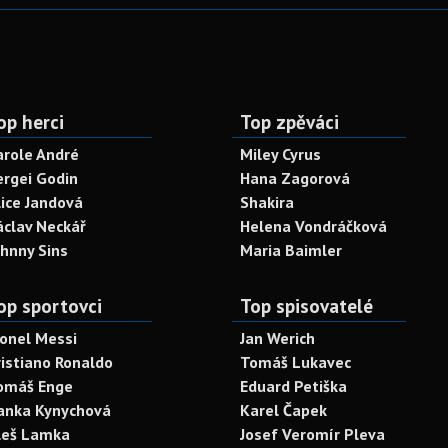
op herci
Top zpěváci
arole André
Miley Cyrus
ergei Godin
Hana Zagorová
lice Jandová
Shakira
áclav Neckář
Helena Vondráčková
ohnny Sins
Maria Baimler
op sportovci
Top spisovatelé
ionel Messi
Jan Werich
ristiano Ronaldo
Tomáš Lukavec
omáš Enge
Eduard Petiška
anka Kynychová
Karel Čapek
leš Lamka
Josef Veromír Pleva