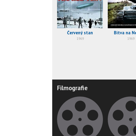
Červený stan
Bitva na N
1969
1969
Filmografie