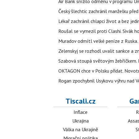
Air Bank snížilo odměnu v programu Un
Český šlechtic zachránil manželku před
Lékař zachránil chlapci život a bez jed
Roušal se vymezil proti Clashi. Sivák ho
Muradov odmítl velké peníze z Ruska. 
Zelenskyj se rozhodl uvalit sankce a z
Szabová stoupá světovým žebříčkem. P
OKTAGON chce v Polsku přidat. Novotn
Rogan zpochybnil Usykovu výhru nad V
Tiscali.cz
Ga
Inflace
R
Ukrajina
Assas
Válka na Ukrajině
S
Migrační politika