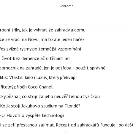
rodní triky, jak je vyhnat ze zahrady a domu
ace se vrací na Novu, má to ale jeden háček
 přes svižné rytmy po temnější vzpomínání
í život bez demence až o třináct let
ý pomocník na zahradě, jen je potřeba ji použít správně
s: Vlastní kino i luxus, který překvapí
řitelný příběh Coco Chanel
ký přiznal, co stojí za jeho neuvěřitelnou fyzičkou
Kolik stojí Jakubovo studium na Floridě?
FO. Hovoří o vyspělé technologii
ci se zelí přestanou zajímat. Recept od zahrádkářů funguje i po dešt