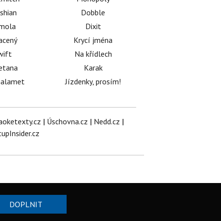
shian
Dobble
émola
Dixit
acený
Krycí jména
wift
Na křídlech
etana
Karak
halamet
Jízdenky, prosím!
aoketexty.cz
|
Úschovna.cz
|
Nedd.cz
|
tupInsider.cz
DOPLNIT