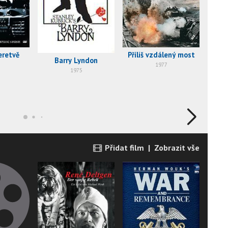
eretvě
Příliš vzdálený most
Barry Lyndon
1977
1975
Přidat film
|
Zobrazit vše