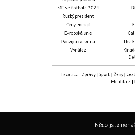
ME ve fotbale 2024
D
Ruský prezident
Ceny energií
F
Evropská unie
Cal
Penzijní reforma
The E
Vynález
King
Del
Tiscali.cz
|
Zprávy
|
Sport
|
Ženy
|
Ces
Moulík.cz
|
Něco jste nenaš