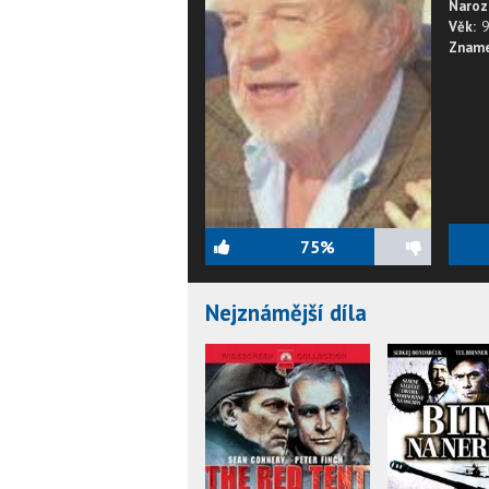
Naroz
Věk:
9
Zname
75%
Nejznámější díla