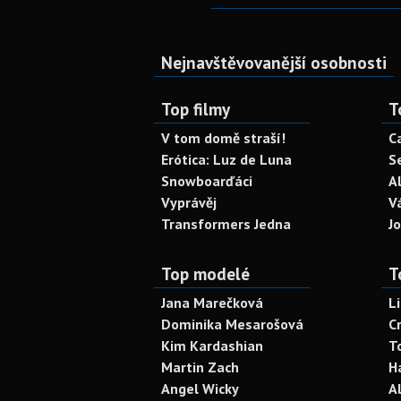
Nejnavštěvovanější osobnosti
Top filmy
T
V tom domě straší!
C
Erótica: Luz de Luna
S
Snowboarďáci
A
Vyprávěj
V
Transformers Jedna
J
Top modelé
T
Jana Marečková
L
Dominika Mesarošová
C
Kim Kardashian
T
Martin Zach
H
Angel Wicky
A