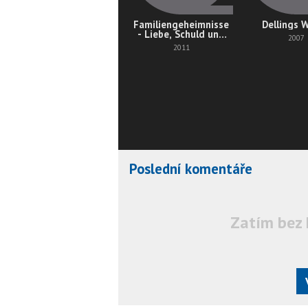
Familiengeheimnisse
Dellings 
- Liebe, Schuld und
2007
Tod
2011
Poslední komentáře
Zatím bez 