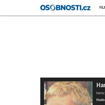
FIL
Har
herec
Hodno