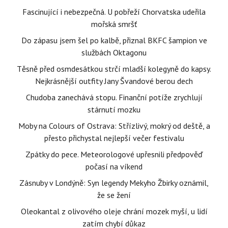
Fascinující i nebezpečná. U pobřeží Chorvatska udeřila
mořská smršť
Do zápasu jsem šel po kalbě, přiznal BKFC šampion ve
službách Oktagonu
Těsně před osmdesátkou strčí mladší kolegyně do kapsy.
Nejkrásnější outfity Jany Švandové berou dech
Chudoba zanechává stopu. Finanční potíže zrychlují
stárnutí mozku
Moby na Colours of Ostrava: Střízlivý, mokrý od deště, a
přesto přichystal nejlepší večer festivalu
Zpátky do pece. Meteorologové upřesnili předpověď
počasí na víkend
Zásnuby v Londýně: Syn legendy Mekyho Žbirky oznámil,
že se žení
Oleokantal z olivového oleje chrání mozek myší, u lidí
zatím chybí důkaz