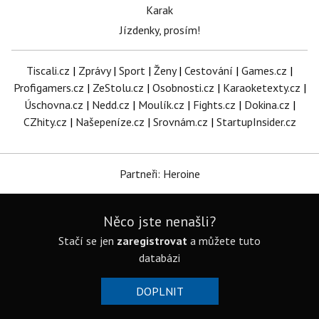
Karak
Jízdenky, prosím!
Tiscali.cz
|
Zprávy
|
Sport
|
Ženy
|
Cestování
|
Games.cz
|
Profigamers.cz
|
ZeStolu.cz
|
Osobnosti.cz
|
Karaoketexty.cz
|
Úschovna.cz
|
Nedd.cz
|
Moulík.cz
|
Fights.cz
|
Dokina.cz
|
CZhity.cz
|
Našepeníze.cz
|
Srovnám.cz
|
StartupInsider.cz
Partneři: Heroine
Něco jste nenašli?
Stačí se jen
zaregistrovat
a můžete tuto
databázi
DOPLNIT