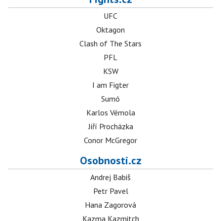
UFC
Oktagon
Clash of The Stars
PFL
KSW
I am Figter
Sumó
Karlos Vémola
Jiří Procházka
Conor McGregor
Osobnosti.cz
Andrej Babiš
Petr Pavel
Hana Zagorová
Kazma Kazmitch