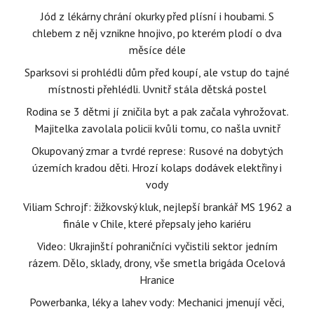
Jód z lékárny chrání okurky před plísní i houbami. S
chlebem z něj vznikne hnojivo, po kterém plodí o dva
měsíce déle
Sparksovi si prohlédli dům před koupí, ale vstup do tajné
místnosti přehlédli. Uvnitř stála dětská postel
Rodina se 3 dětmi jí zničila byt a pak začala vyhrožovat.
Majitelka zavolala policii kvůli tomu, co našla uvnitř
Okupovaný zmar a tvrdé represe: Rusové na dobytých
územích kradou děti. Hrozí kolaps dodávek elektřiny i
vody
Viliam Schrojf: žižkovský kluk, nejlepší brankář MS 1962 a
finále v Chile, které přepsaly jeho kariéru
Video: Ukrajinští pohraničníci vyčistili sektor jedním
rázem. Dělo, sklady, drony, vše smetla brigáda Ocelová
Hranice
Powerbanka, léky a lahev vody: Mechanici jmenují věci,