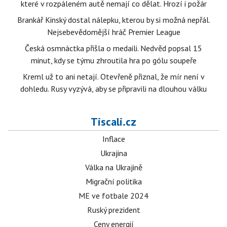
které v rozpáleném autě nemají co dělat. Hrozí i požár
Brankář Kinský dostal nálepku, kterou by si možná nepřál.
Nejsebevědomější hráč Premier League
Česká osmnáctka přišla o medaili. Nedvěd popsal 15
minut, kdy se týmu zhroutila hra po gólu soupeře
Kreml už to ani netají. Otevřeně přiznal, že mír není v
dohledu. Rusy vyzývá, aby se připravili na dlouhou válku
Tiscali.cz
Inflace
Ukrajina
Válka na Ukrajině
Migrační politika
ME ve fotbale 2024
Ruský prezident
Ceny energií