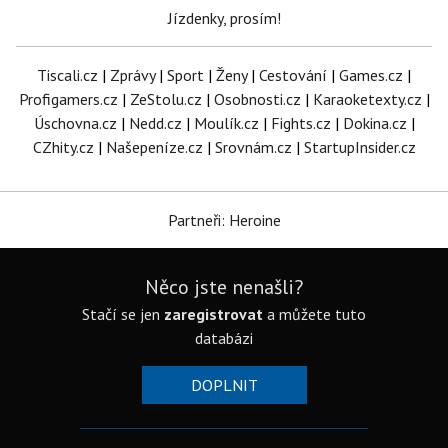
Jízdenky, prosím!
Tiscali.cz
|
Zprávy
|
Sport
|
Ženy
|
Cestování
|
Games.cz
|
Profigamers.cz
|
ZeStolu.cz
|
Osobnosti.cz
|
Karaoketexty.cz
|
Úschovna.cz
|
Nedd.cz
|
Moulík.cz
|
Fights.cz
|
Dokina.cz
|
CZhity.cz
|
Našepeníze.cz
|
Srovnám.cz
|
StartupInsider.cz
Partneři: Heroine
Něco jste nenašli?
Stačí se jen
zaregistrovat
a můžete tuto
databázi
DOPLNIT