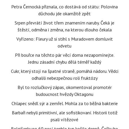
Petra Černocká přiznala, co dostává od státu: Polovina
důchodu jde okamžitě zpět
Srpen převrátí život třem znamením naruby. Čeká je
štěstí, odměna i změna, na kterou dlouho čekala
Vyřízeno: Fleury už si stihl s Muradovem domluvit
odvetu
Při bouřce na těchto pár věcí doma nezapomínejte.
Jednu zásadní chybu dělá téměř každý
Cukr, který stojí na špatné straně, pomáhá nádoru. Vědci
odhalili nebezpečnou roli fruktózy
Byl to rozlučkový zápas, okomentoval promotér
budoucnost hvězdy Oktagonu
Chlapec snědl sýr a zemřel. Mohla za to běžná bakterie
Barbaři nebyli primitivní, ale sofistikovaní. Historii totiž
psali vítězové
Belgičanky po 60 nosí tenhle typ košile denně, Češky ho