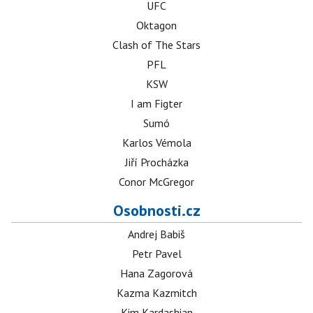
UFC
Oktagon
Clash of The Stars
PFL
KSW
I am Figter
Sumó
Karlos Vémola
Jiří Procházka
Conor McGregor
Osobnosti.cz
Andrej Babiš
Petr Pavel
Hana Zagorová
Kazma Kazmitch
Kim Kardashian