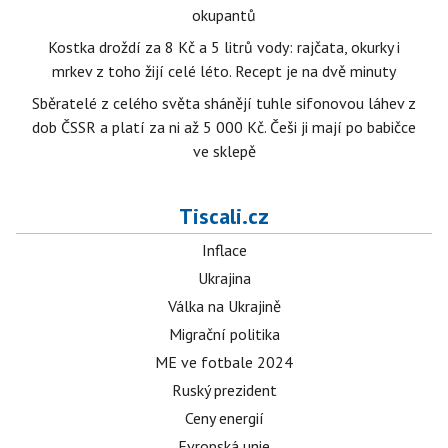
okupantů
Kostka droždí za 8 Kč a 5 litrů vody: rajčata, okurky i
mrkev z toho žijí celé léto. Recept je na dvě minuty
Sběratelé z celého světa shánějí tuhle sifonovou láhev z
dob ČSSR a platí za ni až 5 000 Kč. Češi ji mají po babičce
ve sklepě
Tiscali.cz
Inflace
Ukrajina
Válka na Ukrajině
Migrační politika
ME ve fotbale 2024
Ruský prezident
Ceny energií
Evropská unie