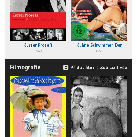
Kurzer Prozeß
Kühne Schwimmer, Der
1969
1957
Filmografie
Přidat film
|
Zobrazit vše
E