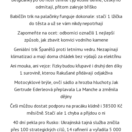
odmítají, přitom zakryje bříško
Babiččin trik na palačinky funguje dokonale: stačí 1 lžička
do těsta a už se vám nikdy nepotrhají
Zapomeňte na ocet: odborníci označili 1 nejlepší
způsob, jak zbavit konvici vodního kamene
Geniální trik Španělů proti letnímu vedru. Nezapínají
klimatizaci a mají doma chládek bez výdajů za elektřinu
Ani mouka, ani vejce: řízky budou křupavé i druhý den díky
1 surovině, kterou Rakušané přidávají odjakživa
Motocyklové brýle, ovčí sádlo a hrozba hluchoty. Jak
Gertrude Ederleová přeplavala La Manche a změnila
dějiny
Češi můžou dostat podporu na pracáku klidně i 38500 Kč
měsíčně. Stačí ale 1 chyba a přijdou o ni
40 dní pekla pro Rusko: Ukrajinská tajná služba zničila
přes 100 strategických cílů, 14 rafinerií a vyřadila 5 000