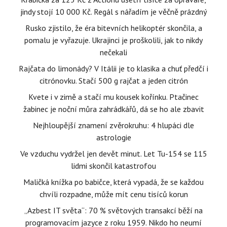
jindy stojí 10 000 Kč. Regál s nářadím je věčně prázdný
Rusko zjistilo, že éra bitevních helikoptér skončila, a
pomalu je vyřazuje. Ukrajinci je proškolili, jak to nikdy
nečekali
Rajčata do limonády? V Itálii je to klasika a chuť předčí i
citrónovku. Stačí 500 g rajčat a jeden citrón
Kvete i v zimě a stačí mu kousek kořínku. Ptačinec
žabinec je noční můra zahrádkářů, dá se ho ale zbavit
Nejhloupější znamení zvěrokruhu: 4 hlupáci dle
astrologie
Ve vzduchu vydržel jen devět minut. Let Tu-154 se 115
lidmi skončil katastrofou
Maličká knížka po babičce, která vypadá, že se každou
chvíli rozpadne, může mít cenu tisíců korun
„Azbest IT světa“: 70 % světových transakcí běží na
programovacím jazyce z roku 1959. Nikdo ho neumí