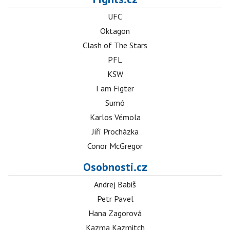
UFC
Oktagon
Clash of The Stars
PFL
KSW
I am Figter
Sumó
Karlos Vémola
Jiří Procházka
Conor McGregor
Osobnosti.cz
Andrej Babiš
Petr Pavel
Hana Zagorová
Kazma Kazmitch