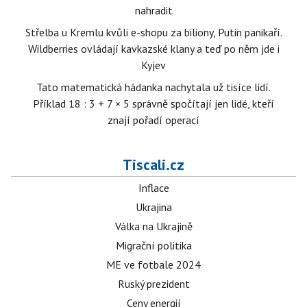
nahradit
Střelba u Kremlu kvůli e-shopu za biliony, Putin panikaří.
Wildberries ovládají kavkazské klany a teď po něm jde i
Kyjev
Tato matematická hádanka nachytala už tisíce lidí.
Příklad 18 : 3 + 7 × 5 správně spočítají jen lidé, kteří
znají pořadí operací
Tiscali.cz
Inflace
Ukrajina
Válka na Ukrajině
Migrační politika
ME ve fotbale 2024
Ruský prezident
Ceny energií