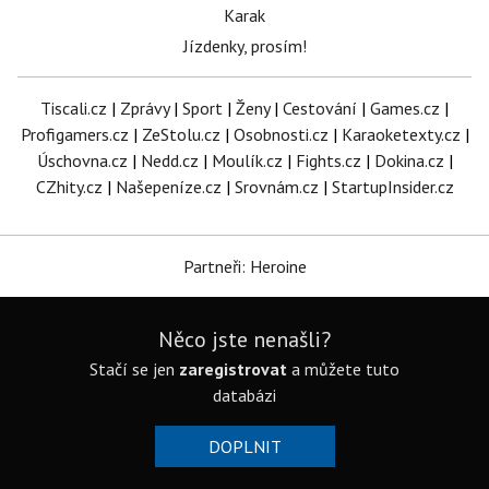
Karak
Jízdenky, prosím!
Tiscali.cz
|
Zprávy
|
Sport
|
Ženy
|
Cestování
|
Games.cz
|
Profigamers.cz
|
ZeStolu.cz
|
Osobnosti.cz
|
Karaoketexty.cz
|
Úschovna.cz
|
Nedd.cz
|
Moulík.cz
|
Fights.cz
|
Dokina.cz
|
CZhity.cz
|
Našepeníze.cz
|
Srovnám.cz
|
StartupInsider.cz
Partneři: Heroine
Něco jste nenašli?
Stačí se jen
zaregistrovat
a můžete tuto
databázi
DOPLNIT