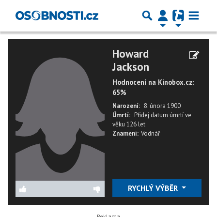
Howard
Jackson
Hodnocení na Kinobox.cz:
65%
Narození:
8. února 1900
Úmrtí:
Přidej datum úmrtí
ve
věku
126 let
Znamení:
Vodnář
RYCHLÝ VÝBĚR