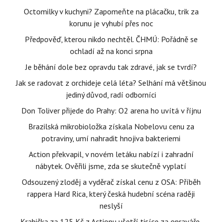
Octomilky v kuchyni? Zapomeňte na plácačku, trik za
korunu je vyhubí přes noc
Předpověď, kterou nikdo nechtěl. ČHMÚ: Pořádně se
ochladí až na konci srpna
Je běhání dole bez opravdu tak zdravé, jak se tvrdí?
Jak se radovat z orchideje celá léta? Selhání má většinou
jediný důvod, radí odborníci
Don Toliver přijede do Prahy: O2 arena ho uvítá v říjnu
Brazilská mikrobioložka získala Nobelovu cenu za
potraviny, umí nahradit hnojiva bakteriemi
Action překvapil, v novém letáku nabízí i zahradní
nábytek. Ověřili jsme, zda se skutečně vyplatí
Odsouzený zloděj a vyděrač získal cenu z OSA: Příběh
rappera Hard Rica, který česká hudební scéna raději
neslyší
Krabička za 125 Kč z Actionu ušetří tisíce za opraváře,