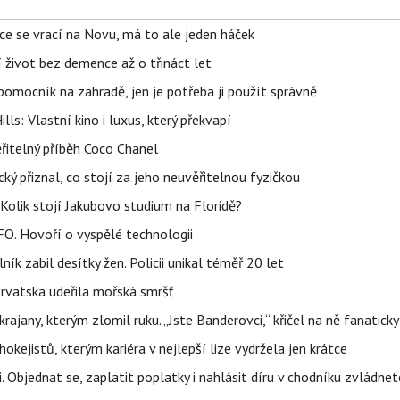
ace se vrací na Novu, má to ale jeden háček
í život bez demence až o třináct let
ý pomocník na zahradě, jen je potřeba ji použít správně
s: Vlastní kino i luxus, který překvapí
řitelný příběh Coco Chanel
ký přiznal, co stojí za jeho neuvěřitelnou fyzičkou
Kolik stojí Jakubovo studium na Floridě?
FO. Hovoří o vyspělé technologii
ík zabil desítky žen. Policii unikal téměř 20 let
orvatska udeřila mořská smršť
rajany, kterým zlomil ruku. „Jste Banderovci,“ křičel na ně fanaticky
kejistů, kterým kariéra v nejlepší lize vydržela jen krátce
. Objednat se, zaplatit poplatky i nahlásit díru v chodníku zvládne