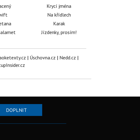
acený
Krycí jména
wift
Na křídlech
etana
Karak
halamet
Jízdenky, prosím!
aoketexty.cz
|
Úschovna.cz
|
Nedd.cz
|
tupInsider.cz
DOPLNIT