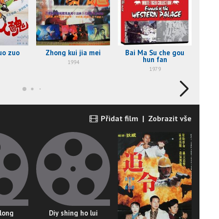
Di
uo zuo
Zhong kui jia mei
Bai Ma Su che gou
hun fan
1994
1979
Přidat film
|
Zobrazit vše
 long
Diy shing ho lui