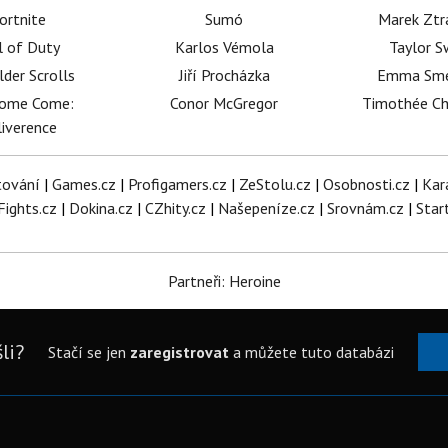
ortnite
Sumó
Marek Ztr
l of Duty
Karlos Vémola
Taylor S
lder Scrolls
Jiří Procházka
Emma Sm
dome Come:
Conor McGregor
Timothée C
iverence
tování
|
Games.cz
|
Profigamers.cz
|
ZeStolu.cz
|
Osobnosti.cz
|
Kar
Fights.cz
|
Dokina.cz
|
CZhity.cz
|
Našepeníze.cz
|
Srovnám.cz
|
Star
Partneři: Heroine
li?
Stačí se jen
zaregistrovat
a můžete tuto databázi