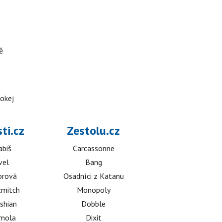
ě
hokej
ti.cz
Zestolu.cz
abiš
Carcassonne
vel
Bang
orová
Osadníci z Katanu
mitch
Monopoly
shian
Dobble
émola
Dixit