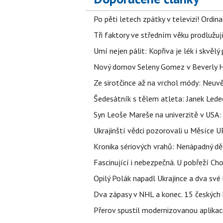
Po pěti letech zpátky v televizi! Ordin
Tři faktory ve středním věku prodlužuj
Umí nejen pálit: Kopřiva je lék i skvěl
Nový domov Seleny Gomez v Beverly Hill
Ze sirotčince až na vrchol módy: Neuvě
Šedesátník s tělem atleta: Janek Ledec
Syn Leoše Mareše na univerzitě v USA: 
Ukrajinští vědci pozorovali u Měsíce U
Kronika sériových vrahů: Nenápadný děln
Fascinující i nebezpečná. U pobřeží Ch
Opilý Polák napadl Ukrajince a dva své k
Dva zápasy v NHL a konec. 15 českých ho
Přerov spustil modernizovanou aplikaci