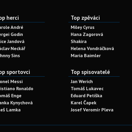
op herci
Top zpěváci
arole André
Miley Cyrus
ergei Godin
Hana Zagorová
lice Jandová
Shakira
áclav Neckář
Helena Vondráčková
ohnny Sins
Maria Baimler
op sportovci
Top spisovatelé
ionel Messi
Jan Werich
ristiano Ronaldo
Tomáš Lukavec
omáš Enge
Eduard Petiška
anka Kynychová
Karel Čapek
leš Lamka
Josef Veromír Pleva