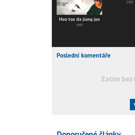
1997
Huo tou da jiang jun
1997
Poslední komentáře
Zatím bez 
Doporučené články