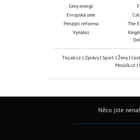
Ceny energií
F
Evropská unie
Cal
Penzijní reforma
The E
Vynález
King
Del
Tiscali.cz
|
Zprávy
|
Sport
|
Ženy
|
Ces
Moulík.cz
|
Něco jste nenaš