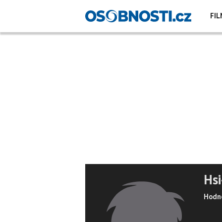
FIL
Hsi
Hodno