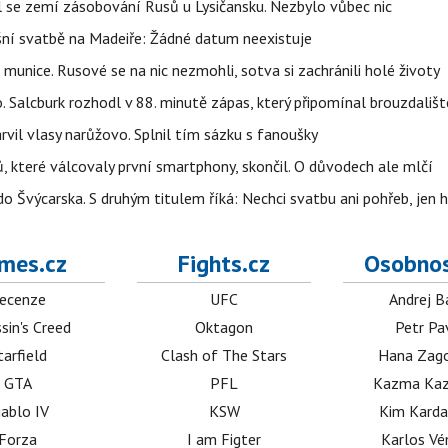
al se zemí zásobování Rusů u Lysičansku. Nezbylo vůbec nic
šní svatbě na Madeiře: Žádné datum neexistuje
 munice. Rusové se na nic nezmohli, sotva si zachránili holé životy
o. Salcburk rozhodl v 88. minutě zápas, který připomínal brouzdališt
arvil vlasy narůžovo. Splnil tím sázku s fanoušky
, které válcovaly první smartphony, skončil. O důvodech ale mlčí
o Švýcarska. S druhým titulem říká: Nechci svatbu ani pohřeb, jen 
mes.cz
Fights.cz
Osobnos
ecenze
UFC
Andrej B
sin's Creed
Oktagon
Petr Pa
tarfield
Clash of The Stars
Hana Zag
GTA
PFL
Kazma Kaz
iablo IV
KSW
Kim Karda
Forza
I am Figter
Karlos V