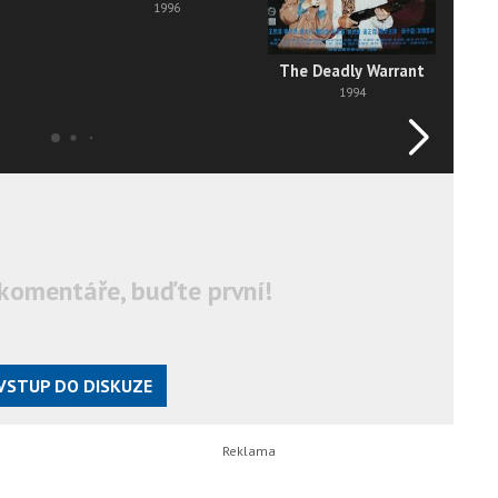
1996
The Deadly Warrant
Xian
1994
komentáře, buďte první!
VSTUP DO DISKUZE