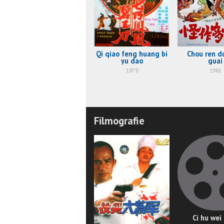
Qi qiao feng huang bi
Chou ren d
yu dao
guai
1979
1981
Filmografie
Ci hu wei