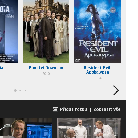
ia
Panství Downton
Resident Evil:
Lar
Apokalypsa
2010
2004
Přidat fotku
|
Zobrazit vše