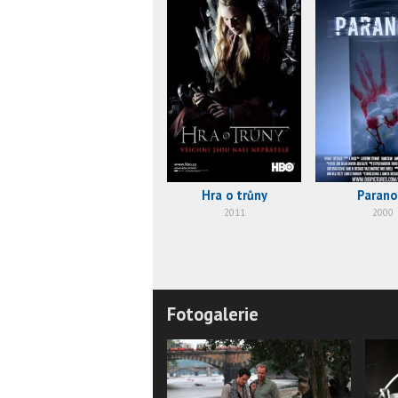
Hra o trůny
Parano
2011
2000
Fotogalerie