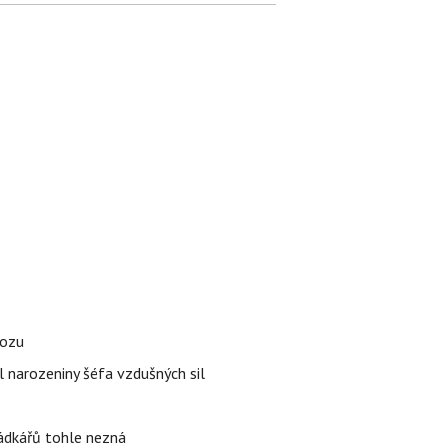
vozu
l narozeniny šéfa vzdušných sil
rádkářů tohle nezná