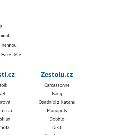
á
 minut
se nehnou
měsíce déle
ti.cz
Zestolu.cz
abiš
Carcassonne
vel
Bang
orová
Osadníci z Katanu
mitch
Monopoly
shian
Dobble
émola
Dixit