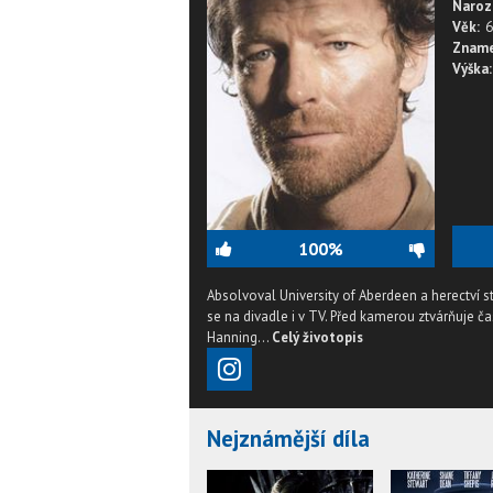
Naroz
Věk:
6
Zname
Výška:
100%
Absolvoval University of Aberdeen a herectví 
se na divadle i v TV. Před kamerou ztvárňuje čas
Hanning...
Celý životopis
Nejznámější díla