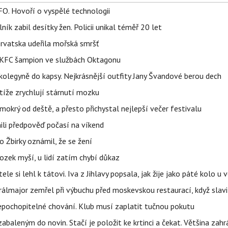
FO. Hovoří o vyspělé technologii
ík zabil desítky žen. Policii unikal téměř 20 let
orvatska udeřila mořská smršť
 BKFC šampion ve službách Oktagonu
olegyně do kapsy. Nejkrásnější outfity Jany Švandové berou dech
íže zrychlují stárnutí mozku
mokrý od deště, a přesto přichystal nejlepší večer festivalu
ili předpověď počasí na víkend
 Žbirky oznámil, že se žení
ozek myší, u lidí zatím chybí důkaz
ele si lehl k tátovi. Iva z Jihlavy popsala, jak žije jako páté kolo u 
álmajor zemřel při výbuchu před moskevskou restaurací, když slavi
epochopitelné chování. Klub musí zaplatit tučnou pokutu
aleným do novin. Stačí je položit ke krtinci a čekat. Většina zah