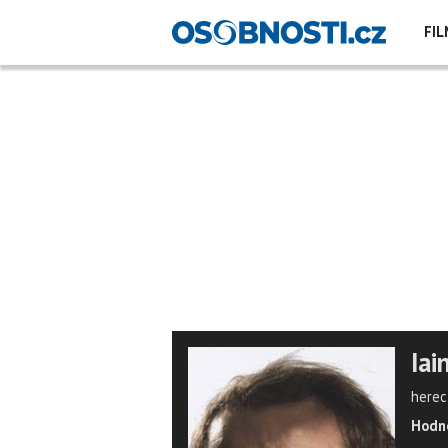
FIL
Iai
herec
Hodno