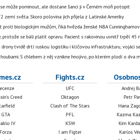
 se může pominout, ale dostane šanci ji v Černém moři potopit
 zemí světa. Skoro polovina jich přijela z Latinské Ameriky
rát proti biologickým mužům, říká hvězda ženské NBA Cunninghamov
, protože se báli platit opravu. Pacient s rakovinou uvnitř trpěl 45
 drony tvrdě drtí ruskou logistiku i klíčovou infrastrukturu, vojáci 
 i houbami. S chlebem z něj vznikne hnojivo, po kterém plodí o dva 
mes.cz
Fights.cz
Osobnos
ecenze
UFC
Andrej B
sin's Creed
Oktagon
Petr Pa
tarfield
Clash of The Stars
Hana Zag
GTA
PFL
Kazma Kaz
iablo IV
KSW
Kim Karda
Forza
I am Figter
Karlos V