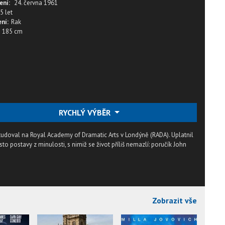
ení:
24. června 1961
5 let
ní:
Rak
185 cm
RYCHLÝ VÝBĚR
studoval na Royal Academy of Dramatic Arts v Londýně (RADA). Uplatnil
to postavy z minulosti, s nimiž se život příliš nemazlí: poručík John
Zobrazit vše