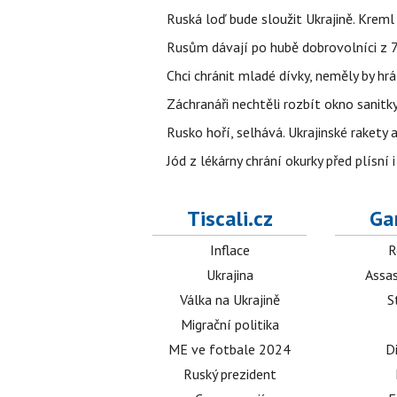
Ruská loď bude sloužit Ukrajině. Kreml
Rusům dávají po hubě dobrovolníci z 72
Chci chránit mladé dívky, neměly by h
Záchranáři nechtěli rozbít okno sanitky
Rusko hoří, selhává. Ukrajinské rakety a
Jód z lékárny chrání okurky před plísní
Tiscali.cz
Ga
Inflace
R
Ukrajina
Assas
Válka na Ukrajině
S
Migrační politika
ME ve fotbale 2024
D
Ruský prezident