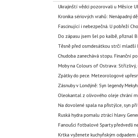
Ukrajinští vědci pozorovali u Měsíce U
Kronika sériových vrahů: Nenápadný děln
Fascinující i nebezpečná. U pobřeží Ch
Do zápasu jsem šel po kalbě, přiznal
Těsně před osmdesátkou strčí mladší k
Chudoba zanechává stopu. Finanční pot
Moby na Colours of Ostrava: Střízlivý, 
Zpátky do pece. Meteorologové upřesn
Zásnuby v Londýně: Syn legendy Mekyho
Oleokantal z olivového oleje chrání m
Na dovolené spala na přistýlce, syn přít
Ruská hydra pomalu ztrácí hlavy. Gener
Fanoušci fotbalové Sparty předvedli n
Krtka vyženete kuchyňským odpadem zab