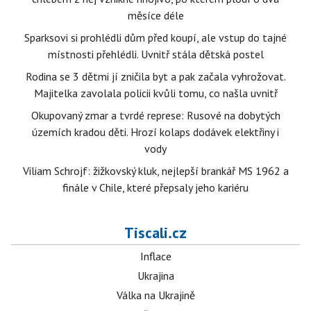
měsíce déle
Sparksovi si prohlédli dům před koupí, ale vstup do tajné
místnosti přehlédli. Uvnitř stála dětská postel
Rodina se 3 dětmi jí zničila byt a pak začala vyhrožovat.
Majitelka zavolala policii kvůli tomu, co našla uvnitř
Okupovaný zmar a tvrdé represe: Rusové na dobytých
územích kradou děti. Hrozí kolaps dodávek elektřiny i
vody
Viliam Schrojf: žižkovský kluk, nejlepší brankář MS 1962 a
finále v Chile, které přepsaly jeho kariéru
Tiscali.cz
Inflace
Ukrajina
Válka na Ukrajině