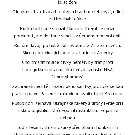
že se žení
Oleokantal z olivového oleje chrání mozek myší, u lidí
zatím chybí důkaz
Ruská loď bude sloužit Ukrajině. Kreml se může
pominout, ale dostane šanci ji v Černém moři potopit
Rusům dávají po hubě dobrovolníci z 72 zemí světa.
Skoro polovina jich přijela z Latinské Ameriky
Chci chránit mladé dívky, neměly by hrát proti
biologickým mužům, říká hvězda ženské NBA
Cunninghamová
Záchranáři nechtěli rozbít okno sanitky, protože se báli
platit opravu. Pacient s rakovinou uvnitř trpěl 45 minut
Rusko hoří, selhává. Ukrajinské rakety a drony tvrdě drtí
ruskou logistiku i klíčovou infrastrukturu, vojáci se
nehnou
Jód z lékárny chrání okurky před plísní i houbami. S
chlebem z něj vznikne hnojivo, po kterém plodí o dva