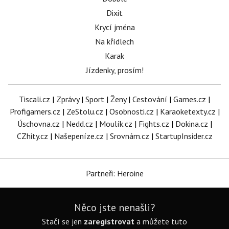
Dixit
Krycí jména
Na křídlech
Karak
Jízdenky, prosím!
Tiscali.cz
|
Zprávy
|
Sport
|
Ženy
|
Cestování
|
Games.cz
|
Profigamers.cz
|
ZeStolu.cz
|
Osobnosti.cz
|
Karaoketexty.cz
|
Úschovna.cz
|
Nedd.cz
|
Moulík.cz
|
Fights.cz
|
Dokina.cz
|
CZhity.cz
|
Našepeníze.cz
|
Srovnám.cz
|
StartupInsider.cz
Partneři: Heroine
Něco jste nenašli?
Stačí se jen
zaregistrovat
a můžete tuto