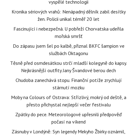
vyspělé technologii
Kronika sériových vrahů: Nenápadný dělník zabil desítky
žen. Policii unikal téměř 20 let
Fascinující i nebezpečná. U pobřeží Chorvatska udeřila
mořská smršť
Do zápasu jsem šel po kalbě, přiznal BKFC šampion ve
službách Oktagonu
Těsně před osmdesátkou strčí mladší kolegyně do kapsy.
Nejkrásnější outfity Jany Švandové berou dech
Chudoba zanechává stopu. Finanční potíže zrychlují
stárnutí mozku
Moby na Colours of Ostrava: Střízlivý, mokrý od deště, a
přesto přichystal nejlepší večer festivalu
Zpátky do pece. Meteorologové upřesnili předpověď
počasí na víkend
Zásnuby v Londýně: Syn legendy Mekyho Žbirky oznámil,