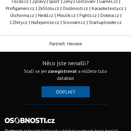
Tiscali.cz
|
Zprávy
|
Sport
|
Ženy
|
Cestování
|
Games.cz
|
Profigamers.cz
|
ZeStolu.cz
|
Osobnosti.cz
|
Karaoketexty.cz
|
Úschovna.cz
|
Nedd.cz
|
Moulík.cz
|
Fights.cz
|
Dokina.cz
|
CZhity.cz
|
Našepeníze.cz
|
Srovnám.cz
|
StartupInsider.cz
Partneři: Heroine
Něco jste nenašli?
Stačí se jen
zaregistrovat
a můžete tuto
databázi
DOPLNIT
Osobnosti.cz
Největší český web s databází osobností, herců, hereček,