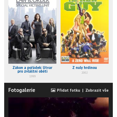
Zákon a pořádek: Útvar
Z nuly hrdinou
pro zvláštní oběti
2002
1999
Fotogalerie
Přidat fotku
|
Zobrazit vše