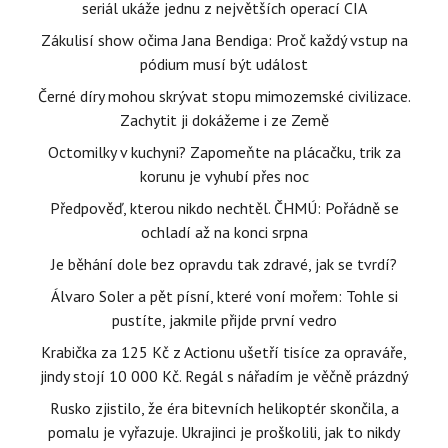
seriál ukáže jednu z největších operací CIA
Zákulisí show očima Jana Bendiga: Proč každý vstup na
pódium musí být událost
Černé díry mohou skrývat stopu mimozemské civilizace.
Zachytit ji dokážeme i ze Země
Octomilky v kuchyni? Zapomeňte na plácačku, trik za
korunu je vyhubí přes noc
Předpověď, kterou nikdo nechtěl. ČHMÚ: Pořádně se
ochladí až na konci srpna
Je běhání dole bez opravdu tak zdravé, jak se tvrdí?
Álvaro Soler a pět písní, které voní mořem: Tohle si
pustíte, jakmile přijde první vedro
Krabička za 125 Kč z Actionu ušetří tisíce za opraváře,
jindy stojí 10 000 Kč. Regál s nářadím je věčně prázdný
Rusko zjistilo, že éra bitevních helikoptér skončila, a
pomalu je vyřazuje. Ukrajinci je proškolili, jak to nikdy