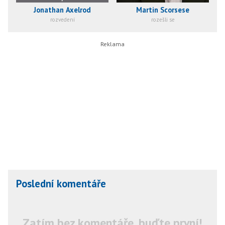
Jonathan Axelrod
Martin Scorsese
rozvedení
rozešli se
Poslední komentáře
Zatím bez komentáře, buďte první!