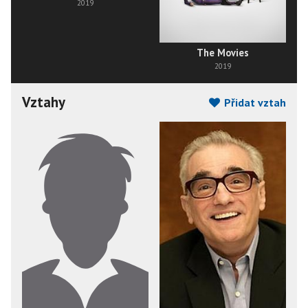
2019
The Movies
2019
Vztahy
Přidat vztah