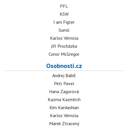
PFL
KSW
I am Figter
Sumó
Karlos Vémola
Jiří Procházka
Conor McGregor
Osobnosti.cz
Andrej Babiš
Petr Pavel
Hana Zagorová
Kazma Kazmitch
Kim Kardashian
Karlos Vémola
Marek Ztracený