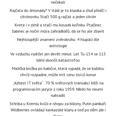
nečekali
Rajčata do limonády? V Itálii je to klasika a chuť předčí i
citrónovku. Stačí 500 g rajčat a jeden citrón
Kvete i v zimě a stačí mu kousek kořínku. Ptačinec
žabinec je noční můra zahrádkářů, dá se ho ale zbavit
Nejhloupější znamení zvěrokruhu: 4 hlupáci dle
astrologie
Ve vzduchu vydržel jen devět minut. Let Tu-154 se 115
lidmi skončil katastrofou
Maličká knížka po babičce, která vypadá, že se každou
chvíli rozpadne, může mít cenu tisíců korun
„Azbest IT světa“: 70 % světových transakcí běží na
programovacím jazyce z roku 1959. Nikdo ho neumí
nahradit
Střelba u Kremlu kvůli e-shopu za biliony, Putin panikaří.
Wildberries ovládají kavkazské klany a teď po něm jde i