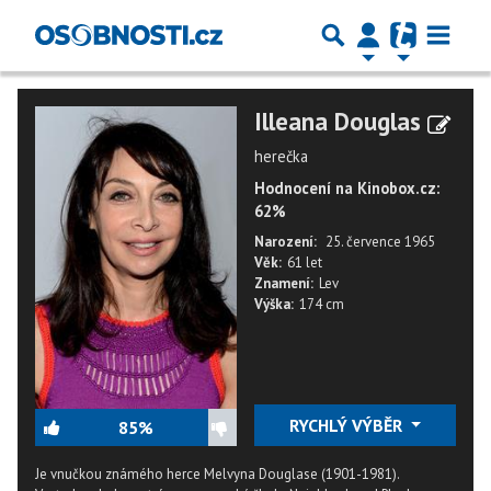
Illeana Douglas
herečka
Hodnocení na Kinobox.cz:
62%
Narození:
25. července 1965
Věk:
61 let
Znamení:
Lev
Výška:
174 cm
RYCHLÝ VÝBĚR
85%
Je vnučkou známého herce Melvyna Douglase (1901-1981).