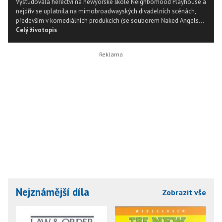
Vystudovala herectví na newyorské škole Neighborhood Playhouse a
nejdřív se uplatnila na mimobroadwayských divadelních scénách,
především v komediálních produkcích (se souborem Naked Angels...
Celý životopis
Nejznámější díla
Zobrazit vše