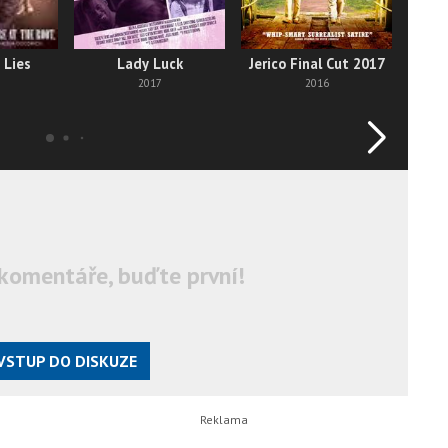
 Lies
Lady Luck
Jerico Final Cut 2017
2017
2016
komentáře, buďte první!
VSTUP DO DISKUZE