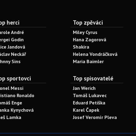
op herci
Top zpěváci
arole André
Miley Cyrus
ergei Godin
Hana Zagorová
lice Jandová
Shakira
áclav Neckář
Helena Vondráčková
ohnny Sins
Maria Baimler
op sportovci
Top spisovatelé
ionel Messi
Jan Werich
ristiano Ronaldo
Tomáš Lukavec
omáš Enge
Eduard Petiška
anka Kynychová
Karel Čapek
leš Lamka
Josef Veromír Pleva