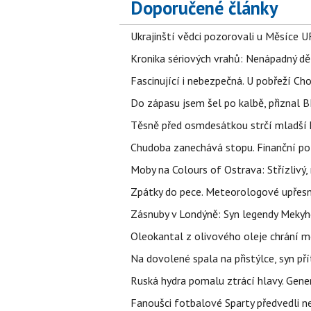
Doporučené články
Ukrajinští vědci pozorovali u Měsíce U
Kronika sériových vrahů: Nenápadný děln
Fascinující i nebezpečná. U pobřeží Ch
Do zápasu jsem šel po kalbě, přiznal
Těsně před osmdesátkou strčí mladší k
Chudoba zanechává stopu. Finanční pot
Moby na Colours of Ostrava: Střízlivý, 
Zpátky do pece. Meteorologové upřesn
Zásnuby v Londýně: Syn legendy Mekyho
Oleokantal z olivového oleje chrání m
Na dovolené spala na přistýlce, syn přít
Ruská hydra pomalu ztrácí hlavy. Gener
Fanoušci fotbalové Sparty předvedli n