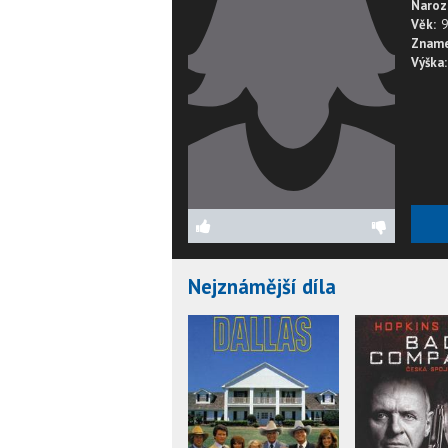
Naroz
Věk:
9
Zname
Výška:
Nejznámější díla