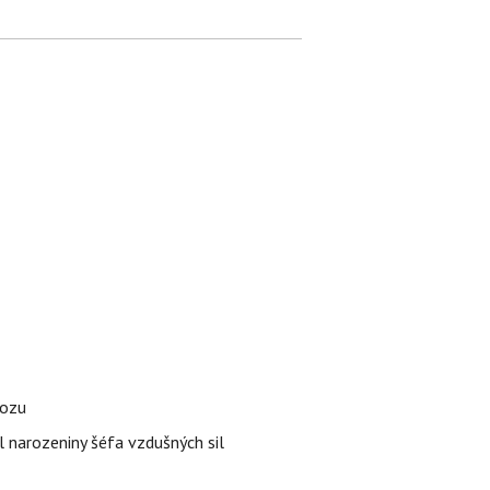
vozu
l narozeniny šéfa vzdušných sil