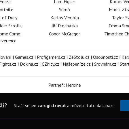
Forza
I am Figter
Karlos V
ortnite
Sumó
Marek Ztr
l of Duty
Karlos Vémola
Taylor S
lder Scrolls
Jiří Procházka
Emma Sm
dome Come:
Conor McGregor
Timothée C
iverence
tování
|
Games.cz
|
Profigamers.cz
|
ZeStolu.cz
|
Osobnosti.cz
|
Kar
Fights.cz
|
Dokina.cz
|
CZhity.cz
|
Našepeníze.cz
|
Srovnám.cz
|
Star
Partneři: Heroine
li?
Stačí se jen
zaregistrovat
a můžete tuto databázi