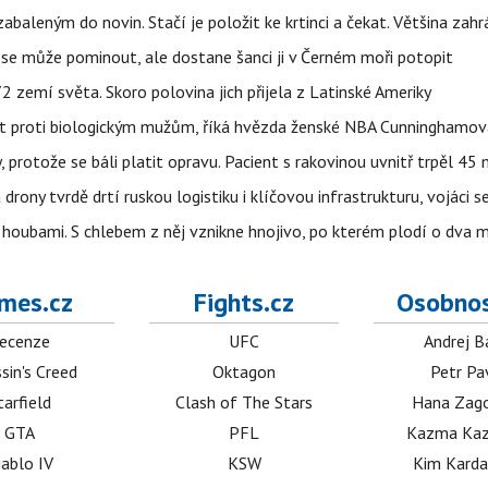
aleným do novin. Stačí je položit ke krtinci a čekat. Většina zah
 se může pominout, ale dostane šanci ji v Černém moři potopit
 zemí světa. Skoro polovina jich přijela z Latinské Ameriky
rát proti biologickým mužům, říká hvězda ženské NBA Cunninghamov
, protože se báli platit opravu. Pacient s rakovinou uvnitř trpěl 45
 drony tvrdě drtí ruskou logistiku i klíčovou infrastrukturu, vojáci 
 i houbami. S chlebem z něj vznikne hnojivo, po kterém plodí o dva 
mes.cz
Fights.cz
Osobnos
ecenze
UFC
Andrej B
sin's Creed
Oktagon
Petr Pa
tarfield
Clash of The Stars
Hana Zag
GTA
PFL
Kazma Kaz
iablo IV
KSW
Kim Karda