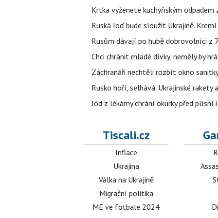
Krtka vyženete kuchyňským odpadem zab
Ruská loď bude sloužit Ukrajině. Kreml
Rusům dávají po hubě dobrovolníci z 72
Chci chránit mladé dívky, neměly by h
Záchranáři nechtěli rozbít okno sanitky
Rusko hoří, selhává. Ukrajinské rakety a
Jód z lékárny chrání okurky před plísní
Tiscali.cz
Ga
Inflace
R
Ukrajina
Assas
Válka na Ukrajině
S
Migrační politika
ME ve fotbale 2024
D