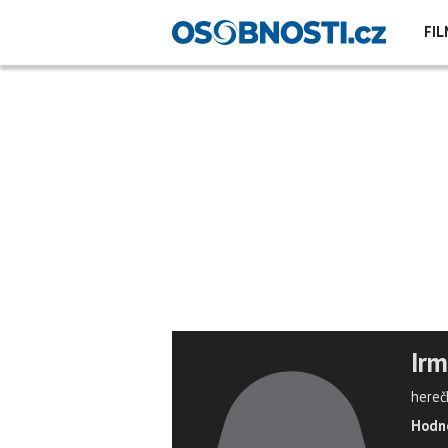
FIL
Irm
hereč
Hodno