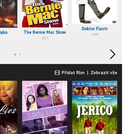
Doktor Flastr
ojka
The Bernie Mac Show
Mez
1998
2001
Přidat film
|
Zobrazit vše
The 