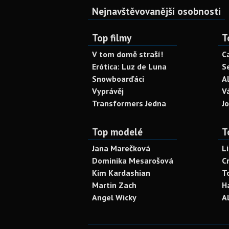
Nejnavštěvovanější osobnosti
Top filmy
T
V tom domě straší!
C
Erótica: Luz de Luna
S
Snowboarďáci
A
Vyprávěj
V
Transformers Jedna
J
Top modelé
T
Jana Marečková
L
Dominika Mesarošová
C
Kim Kardashian
T
Martin Zach
H
Angel Wicky
A