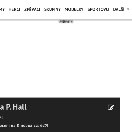
MY
HERCI
ZPĚVÁCI
SKUPINY
MODELKY
SPORTOVCI
DALŠÍ
a P. Hall
ka
cení na Kinobox.cz: 62%