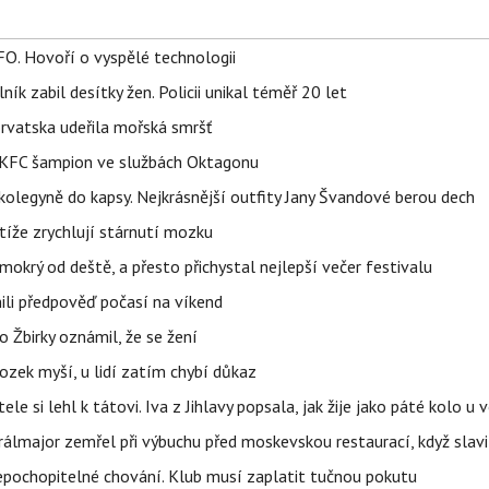
FO. Hovoří o vyspělé technologii
ík zabil desítky žen. Policii unikal téměř 20 let
orvatska udeřila mořská smršť
 BKFC šampion ve službách Oktagonu
olegyně do kapsy. Nejkrásnější outfity Jany Švandové berou dech
íže zrychlují stárnutí mozku
mokrý od deště, a přesto přichystal nejlepší večer festivalu
ili předpověď počasí na víkend
 Žbirky oznámil, že se žení
ozek myší, u lidí zatím chybí důkaz
ele si lehl k tátovi. Iva z Jihlavy popsala, jak žije jako páté kolo u 
álmajor zemřel při výbuchu před moskevskou restaurací, když slavi
epochopitelné chování. Klub musí zaplatit tučnou pokutu