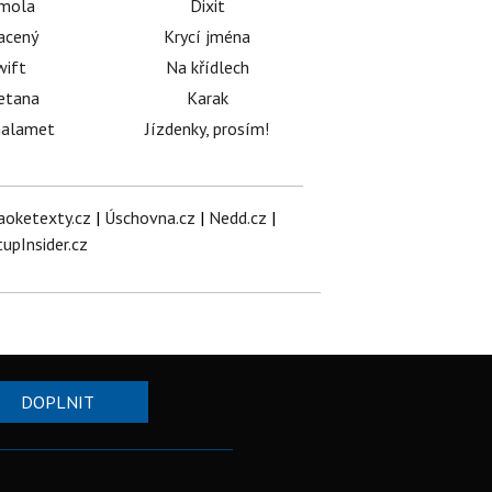
émola
Dixit
acený
Krycí jména
wift
Na křídlech
etana
Karak
halamet
Jízdenky, prosím!
aoketexty.cz
|
Úschovna.cz
|
Nedd.cz
|
tupInsider.cz
DOPLNIT