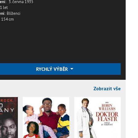
ení:
3. června 1935
1 let
ní:
Blíženci
154 cm
RYCHLÝ VÝBĚR
Zobrazit vše