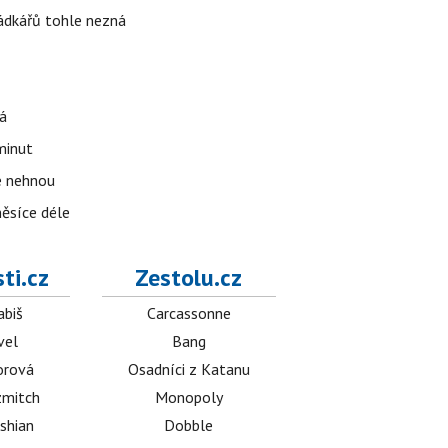
rádkářů tohle nezná
á
 minut
se nehnou
měsíce déle
ti.cz
Zestolu.cz
abiš
Carcassonne
vel
Bang
orová
Osadníci z Katanu
mitch
Monopoly
shian
Dobble