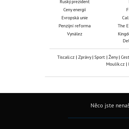
Ruský prezident
Ceny energií
F
Evropská unie
Cal
Penzijní reforma
The E
Vynález
King
Del
Tiscali.cz
|
Zprávy
|
Sport
|
Ženy
|
Ces
Moulík.cz
|
Něco jste nenaš