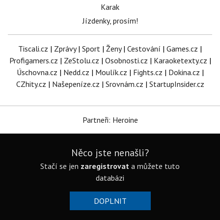
Karak
Jízdenky, prosím!
Tiscali.cz
|
Zprávy
|
Sport
|
Ženy
|
Cestování
|
Games.cz
|
Profigamers.cz
|
ZeStolu.cz
|
Osobnosti.cz
|
Karaoketexty.cz
|
Úschovna.cz
|
Nedd.cz
|
Moulík.cz
|
Fights.cz
|
Dokina.cz
|
CZhity.cz
|
Našepeníze.cz
|
Srovnám.cz
|
StartupInsider.cz
Partneři: Heroine
Něco jste nenašli?
Stačí se jen
zaregistrovat
a můžete tuto
databázi
DOPLNIT