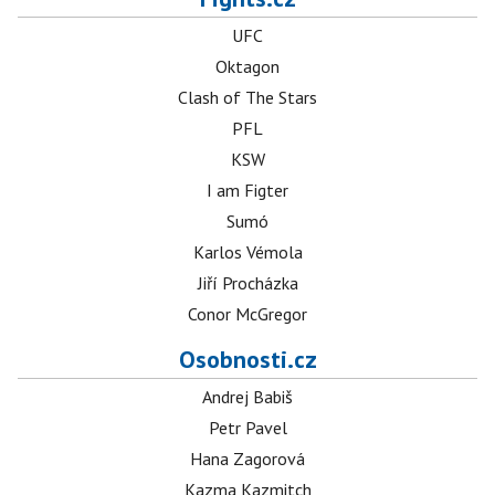
UFC
Oktagon
Clash of The Stars
PFL
KSW
I am Figter
Sumó
Karlos Vémola
Jiří Procházka
Conor McGregor
Osobnosti.cz
Andrej Babiš
Petr Pavel
Hana Zagorová
Kazma Kazmitch