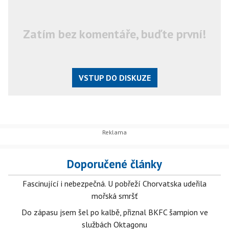
Zatím bez komentáře, buďte první!
VSTUP DO DISKUZE
Doporučené články
Fascinující i nebezpečná. U pobřeží Chorvatska udeřila
mořská smršť
Do zápasu jsem šel po kalbě, přiznal BKFC šampion ve
službách Oktagonu