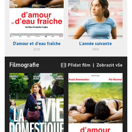
D'amour et d'eau fraîche
L'année suivante
2010
2006
Filmografie
Přidat film
|
Zobrazit vše