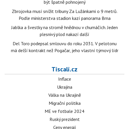
být špatně pohnojený
Zbrojovka musí snížit tribuny Za Lužánkami o 9 metrů.
Podle ministerstva stadion kazí panorama Brna
Jablka a švestky na stromě hnědnou v chumáčích. Jeden
plesnivý plod nakazí další
Del Toro podepsal smlouvu do roku 2031. V pelotonu
má delší kontrakt než Pogačar, jeho vlastní týmový lídr
Tiscali.cz
Inflace
Ukrajina
Válka na Ukrajině
Migrační politika
ME ve fotbale 2024
Ruský prezident
Ceny energií