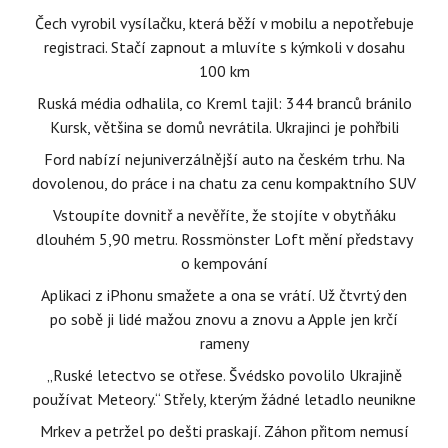
Čech vyrobil vysílačku, která běží v mobilu a nepotřebuje
registraci. Stačí zapnout a mluvíte s kýmkoli v dosahu
100 km
Ruská média odhalila, co Kreml tajil: 344 branců bránilo
Kursk, většina se domů nevrátila. Ukrajinci je pohřbili
Ford nabízí nejuniverzálnější auto na českém trhu. Na
dovolenou, do práce i na chatu za cenu kompaktního SUV
Vstoupíte dovnitř a nevěříte, že stojíte v obytňáku
dlouhém 5,90 metru. Rossmönster Loft mění představy
o kempování
Aplikaci z iPhonu smažete a ona se vrátí. Už čtvrtý den
po sobě ji lidé mažou znovu a znovu a Apple jen krčí
rameny
„Ruské letectvo se otřese. Švédsko povolilo Ukrajině
používat Meteory.“ Střely, kterým žádné letadlo neunikne
Mrkev a petržel po dešti praskají. Záhon přitom nemusí