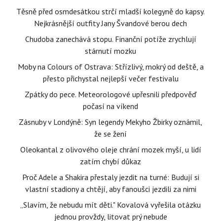
Těsně před osmdesátkou strčí mladší kolegyně do kapsy.
Nejkrásnější outfity Jany Švandové berou dech
Chudoba zanechává stopu. Finanční potíže zrychlují
stárnutí mozku
Moby na Colours of Ostrava: Střízlivý, mokrý od deště, a
přesto přichystal nejlepší večer festivalu
Zpátky do pece. Meteorologové upřesnili předpověď
počasí na víkend
Zásnuby v Londýně: Syn legendy Mekyho Žbirky oznámil,
že se žení
Oleokantal z olivového oleje chrání mozek myší, u lidí
zatím chybí důkaz
Proč Adele a Shakira přestaly jezdit na turné: Budují si
vlastní stadiony a chtějí, aby fanoušci jezdili za nimi
„Slavím, že nebudu mít děti." Kovalová vyřešila otázku
jednou provždy, litovat prý nebude