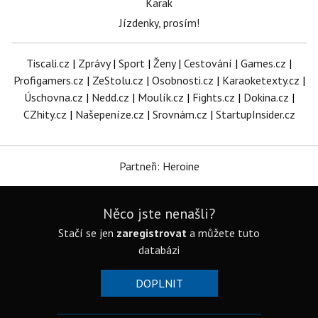
Karak
Jízdenky, prosím!
Tiscali.cz
|
Zprávy
|
Sport
|
Ženy
|
Cestování
|
Games.cz
|
Profigamers.cz
|
ZeStolu.cz
|
Osobnosti.cz
|
Karaoketexty.cz
|
Úschovna.cz
|
Nedd.cz
|
Moulík.cz
|
Fights.cz
|
Dokina.cz
|
CZhity.cz
|
Našepeníze.cz
|
Srovnám.cz
|
StartupInsider.cz
Partneři: Heroine
Něco jste nenašli?
Stačí se jen
zaregistrovat
a můžete tuto
databázi
DOPLNIT