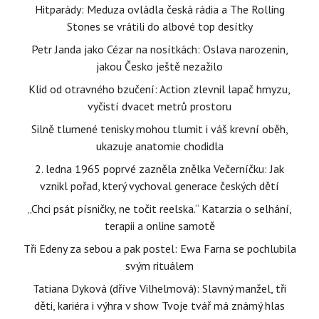
Hitparády: Meduza ovládla česká rádia a The Rolling
Stones se vrátili do albové top desítky
Petr Janda jako Cézar na nosítkách: Oslava narozenin,
jakou Česko ještě nezažilo
Klid od otravného bzučení: Action zlevnil lapač hmyzu,
vyčistí dvacet metrů prostoru
Silně tlumené tenisky mohou tlumit i váš krevní oběh,
ukazuje anatomie chodidla
2. ledna 1965 poprvé zazněla znělka Večerníčku: Jak
vznikl pořad, který vychoval generace českých dětí
„Chci psát písničky, ne točit reelska.“ Katarzia o selhání,
terapii a online samotě
Tři Edeny za sebou a pak postel: Ewa Farna se pochlubila
svým rituálem
Tatiana Dyková (dříve Vilhelmová): Slavný manžel, tři
děti, kariéra i výhra v show Tvoje tvář má známý hlas