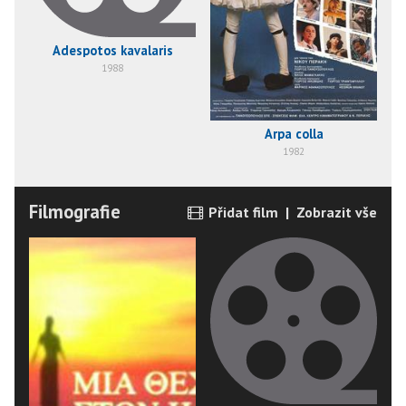
Adespotos kavalaris
1988
Arpa colla
1982
Filmografie
Přidat film
|
Zobrazit vše