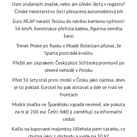
Osm zrušených značek, nebo jen úřední škrty v registru?
Čínské ministerstvo čistí přesycený automobilový trh
Euro NCAP narazil Teslou do návěsu kamionu rychlostí
56 km/h. Konstrukce přeřízla kabinu, figurína neměla
šanci
Trenér Priske po fiasku v Mladé Boleslavi přiznal, že
Sparta postrádá kvalitu
Přežili jen zázrakem. Český pilot Stříteský promluvil po
ohnivé nehodě v Polsku
Před 30 lety stál první mobil v Česku jako ojetina, dnes
je to poklad. Eurotel ho pak dotoval a lidé se rvali ve
frontách
Modrá značka ve Španělsku vypadá nevinně, ale pokuta
za ni je 200 eur. Čeští řidiči ji zaměňují za informační
ceduli
Kašlu na kupované majonézy. Ušlehala jsem tatarku, co
chutná jako z obchodu a vyjde na 30 Kč