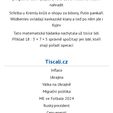
nahradit
Střelba u Kremlu kvůli e-shopu za biliony, Putin panikaří.
Wildberries ovládají kavkazské klany a teď po něm jde i
Kyjev
Tato matematická hádanka nachytala už tisíce lidí.
Příklad 18 : 3 + 7 × 5 správně spočítají jen lidé, kteří
znají pořadí operací
Tiscali.cz
Inflace
Ukrajina
Válka na Ukrajině
Migrační politika
ME ve fotbale 2024
Ruský prezident
Ceny energií