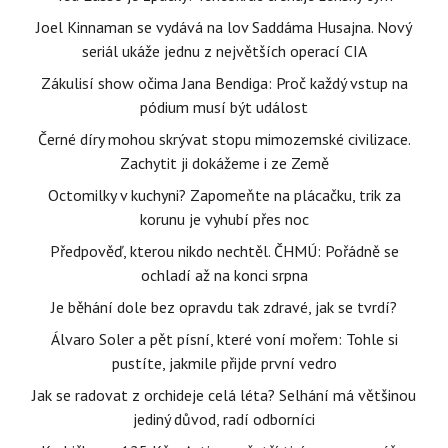
Joel Kinnaman se vydává na lov Saddáma Husajna. Nový
seriál ukáže jednu z největších operací CIA
Zákulisí show očima Jana Bendiga: Proč každý vstup na
pódium musí být událost
Černé díry mohou skrývat stopu mimozemské civilizace.
Zachytit ji dokážeme i ze Země
Octomilky v kuchyni? Zapomeňte na plácačku, trik za
korunu je vyhubí přes noc
Předpověď, kterou nikdo nechtěl. ČHMÚ: Pořádně se
ochladí až na konci srpna
Je běhání dole bez opravdu tak zdravé, jak se tvrdí?
Álvaro Soler a pět písní, které voní mořem: Tohle si
pustíte, jakmile přijde první vedro
Jak se radovat z orchideje celá léta? Selhání má většinou
jediný důvod, radí odborníci