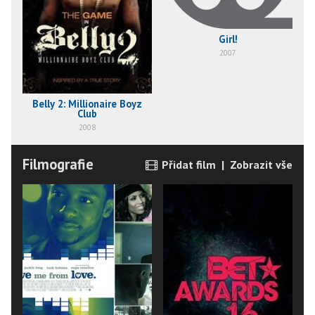
Girl!
2007
Belly 2: Millionaire Boyz
Club
2008
Filmografie
Přidat film
|
Zobrazit vše