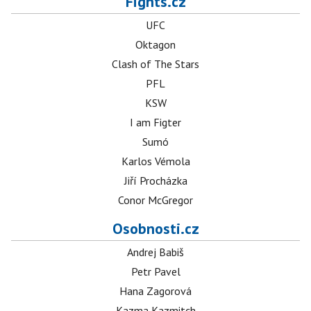
Fights.cz
UFC
Oktagon
Clash of The Stars
PFL
KSW
I am Figter
Sumó
Karlos Vémola
Jiří Procházka
Conor McGregor
Osobnosti.cz
Andrej Babiš
Petr Pavel
Hana Zagorová
Kazma Kazmitch