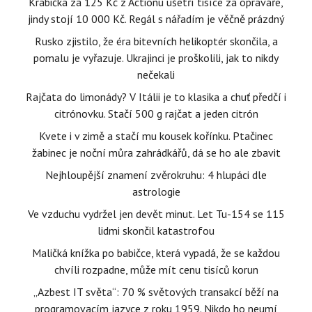
Krabička za 125 Kč z Actionu ušetří tisíce za opraváře,
jindy stojí 10 000 Kč. Regál s nářadím je věčně prázdný
Rusko zjistilo, že éra bitevních helikoptér skončila, a
pomalu je vyřazuje. Ukrajinci je proškolili, jak to nikdy
nečekali
Rajčata do limonády? V Itálii je to klasika a chuť předčí i
citrónovku. Stačí 500 g rajčat a jeden citrón
Kvete i v zimě a stačí mu kousek kořínku. Ptačinec
žabinec je noční můra zahrádkářů, dá se ho ale zbavit
Nejhloupější znamení zvěrokruhu: 4 hlupáci dle
astrologie
Ve vzduchu vydržel jen devět minut. Let Tu-154 se 115
lidmi skončil katastrofou
Maličká knížka po babičce, která vypadá, že se každou
chvíli rozpadne, může mít cenu tisíců korun
„Azbest IT světa“: 70 % světových transakcí běží na
programovacím jazyce z roku 1959. Nikdo ho neumí