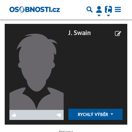
J. Swain
RYCHLÝ VÝBĚR