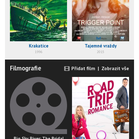
Krakatice
Tajemné vraždy
1996
2015
Filmografie
Přidat film
|
Zobrazit vše
Big Sky River: The Bridal