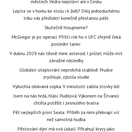
městech. Vedra nepoleví ani v Česku
Lepíte se v horku ke stolu i k židli? Díky jednoduchému
triku vás předloktí konečně přestanou pálit
Skutečně hloupneme?
McGregor je po operaci. Příští rok ho v UFC zřejmě čeká
poslední tanec
V dubnu 2029 nás těsně mine asteroid. I průlet může mít
závažné následky
Globální oteplování neprobíhá stabilně. Prudce
zrychluje, zjistila studie
Vybuchla obávaná sopka. V minulosti zabila stovky lidí
Jsem na nás hrdá, hlásí Pudilová. Výkonem na Štvanici
chtěla potěšit i zesnulého bratra
Pět nejlepších písní Seala: Příběh za nimi překvapí víc
než samotná hudba
Pěstování dýní má svá úskalí. Přitahují krysy jako