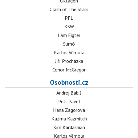
Oktagon
Clash of The Stars
PFL
KSW
I am Figter
Sumó
Karlos Vémola
Jiří Procházka
Conor McGregor
Osobnosti.cz
Andrej Babiš
Petr Pavel
Hana Zagorová
Kazma Kazmitch
Kim Kardashian
Karlos Vémola