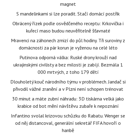
magnet
S mandelinkami si lze poradit. Stačí domácí postřik
Obrácený řízek podle osvědčeného receptu: Krkovička i
kuřecí maso budou neuvěřitelně šťavnaté
Mravenci na záhonech zmizí do půl hodiny. Tři suroviny z
domácnosti za pár korun je vyženou na celé léto
Putinova odporná válka: Ruské drony krouží nad
ukrajinskými civilisty a bez milosti je zabíjí. Bezmála 1
000 mrtvých, z toho 179 dětí
Dlouholetý kouč národního týmu v problémech. Jandač si
přivodil vážné zranění a v Plzni není schopen trénovat
30 minut a máte zubní náhradu: 3D tiskárna velká jako
krabice od bot mění návštěvu zubaře k nepoznání
Infantino svolal krizovou schůzku do Rabatu. Wenger se
od něj distancoval, generální sekretář FIFA hovoří o
hanbě