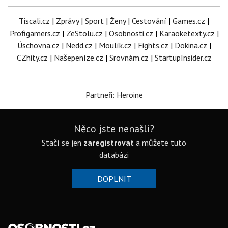
Tiscali.cz
|
Zprávy
|
Sport
|
Ženy
|
Cestování
|
Games.cz
|
Profigamers.cz
|
ZeStolu.cz
|
Osobnosti.cz
|
Karaoketexty.cz
|
Úschovna.cz
|
Nedd.cz
|
Moulík.cz
|
Fights.cz
|
Dokina.cz
|
CZhity.cz
|
Našepeníze.cz
|
Srovnám.cz
|
StartupInsider.cz
Partneři: Heroine
Něco jste nenašli?
Stačí se jen
zaregistrovat
a můžete tuto
databázi
DOPLNIT