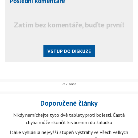
Poslední komentáře
Zatím bez komentáře, buďte první!
VSTUP DO DISKUZE
Doporučené články
Nikdy nemíchejte tyto dvě tablety proti bolesti. Častá
chyba může skončit krvácením do žaludku
Itálie vyhlásila nejvyšší stupeň výstrahy ve všech velkých