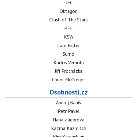
UFC
Oktagon
Clash of The Stars
PFL
KSW
I am Figter
Sumó
Karlos Vémola
Jiří Procházka
Conor McGregor
Osobnosti.cz
Andrej Babiš
Petr Pavel
Hana Zagorová
Kazma Kazmitch
Kim Kardashian