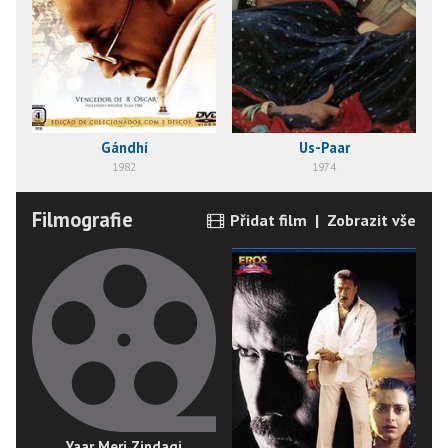
Gándhí
Us-Paar
1982
1974
Filmografie
Přidat film
|
Zobrazit vše
Yaar Meri Zindagi