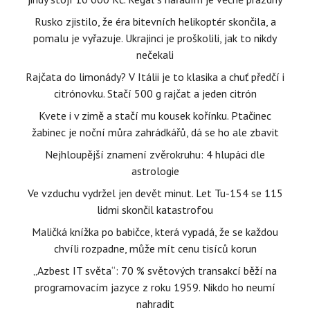
Rusko zjistilo, že éra bitevních helikoptér skončila, a
pomalu je vyřazuje. Ukrajinci je proškolili, jak to nikdy
nečekali
Rajčata do limonády? V Itálii je to klasika a chuť předčí i
citrónovku. Stačí 500 g rajčat a jeden citrón
Kvete i v zimě a stačí mu kousek kořínku. Ptačinec
žabinec je noční můra zahrádkářů, dá se ho ale zbavit
Nejhloupější znamení zvěrokruhu: 4 hlupáci dle
astrologie
Ve vzduchu vydržel jen devět minut. Let Tu-154 se 115
lidmi skončil katastrofou
Maličká knížka po babičce, která vypadá, že se každou
chvíli rozpadne, může mít cenu tisíců korun
„Azbest IT světa“: 70 % světových transakcí běží na
programovacím jazyce z roku 1959. Nikdo ho neumí
nahradit