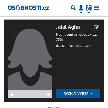
Jalal Agha
Hodnocení na Kinobox.cz:
73%
Úmrtí:
Přidej datum úmrtí
RYCHLÝ VÝBĚR