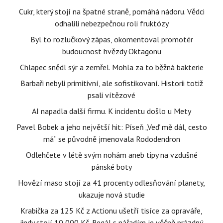
Cukr, který stojí na špatné straně, pomáhá nádoru. Vědci
odhalili nebezpečnou roli fruktózy
Byl to rozlučkový zápas, okomentoval promotér
budoucnost hvězdy Oktagonu
Chlapec snědl sýr a zemřel. Mohla za to běžná bakterie
Barbaři nebyli primitivní, ale sofistikovaní. Historii totiž
psali vítězové
AI napadla další firmu. K incidentu došlo u Mety
Pavel Bobek a jeho největší hit: Píseň „Veď mě dál, cesto
má“ se původně jmenovala Rododendron
Odlehčete v létě svým nohám aneb tipy na vzdušné
pánské boty
Hovězí maso stojí za 41 procenty odlesňování planety,
ukazuje nová studie
Krabička za 125 Kč z Actionu ušetří tisíce za opraváře,
jindy stojí 10 000 Kč. Regál s nářadím je věčně prázdný