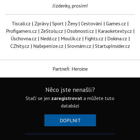
Jízdenky, prosím!
Tiscali.cz
|
Zprávy
|
Sport
|
Ženy
|
Cestování
|
Games.cz
|
Profigamers.cz
|
ZeStolu.cz
|
Osobnosti.cz
|
Karaoketexty.cz
|
Úschovna.cz
|
Nedd.cz
|
Moulík.cz
|
Fights.cz
|
Dokina.cz
|
CZhity.cz
|
Našepeníze.cz
|
Srovnám.cz
|
StartupInsider.cz
Partneři: Heroine
Něco jste nenašli?
Stačí se jen
zaregistrovat
a můžete tuto
databázi
DOPLNIT