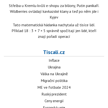
Střelba u Kremlu kvůli e-shopu za biliony, Putin panikaří.
Wildberries ovládají kavkazské klany a teď po něm jde i
Kyjev
Tato matematická hádanka nachytala už tisíce lidí.
Příklad 18 : 3 + 7 × 5 správně spočítají jen lidé, kteří
znají pořadí operací
Tiscali.cz
Inflace
Ukrajina
Válka na Ukrajině
Migrační politika
ME ve fotbale 2024
Ruský prezident
Ceny energií
Evropská unie