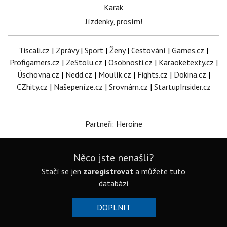
Karak
Jízdenky, prosím!
Tiscali.cz
|
Zprávy
|
Sport
|
Ženy
|
Cestování
|
Games.cz
|
Profigamers.cz
|
ZeStolu.cz
|
Osobnosti.cz
|
Karaoketexty.cz
|
Úschovna.cz
|
Nedd.cz
|
Moulík.cz
|
Fights.cz
|
Dokina.cz
|
CZhity.cz
|
Našepeníze.cz
|
Srovnám.cz
|
StartupInsider.cz
Partneři: Heroine
Něco jste nenašli?
Stačí se jen
zaregistrovat
a můžete tuto
databázi
DOPLNIT