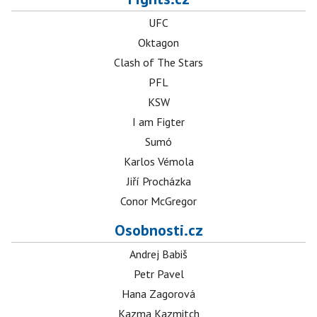
UFC
Oktagon
Clash of The Stars
PFL
KSW
I am Figter
Sumó
Karlos Vémola
Jiří Procházka
Conor McGregor
Osobnosti.cz
Andrej Babiš
Petr Pavel
Hana Zagorová
Kazma Kazmitch