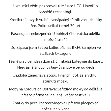
Ukrajinští vědci pozorovali u Měsíce UFO. Hovoří o
vyspělé technologii
Kronika sériových vrahů: Nenápadný dělník zabil desítky
žen. Policii unikal téměř 20 let
Fascinující i nebezpečná. U pobřeží Chorvatska udeřila
mořská smršť
Do zápasu jsem šel po kalbě, přiznal BKFC šampion ve
službách Oktagonu
Těsně před osmdesátkou strčí mladší kolegyně do kapsy.
Nejkrásnější outfity Jany Švandové berou dech
Chudoba zanechává stopu. Finanční potíže zrychlují
stárnutí mozku
Moby na Colours of Ostrava: Střízlivý, mokrý od deště, a
přesto přichystal nejlepší večer festivalu
Zpátky do pece. Meteorologové upřesnili předpověď
počasí na víkend