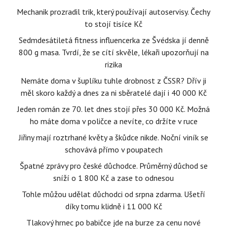
Mechanik prozradil trik, který používají autoservisy. Čechy
to stojí tisíce Kč
Sedmdesátiletá fitness influencerka ze Švédska jí denně
800 g masa. Tvrdí, že se cítí skvěle, lékaři upozorňují na
rizika
Nemáte doma v šuplíku tuhle drobnost z ČSSR? Dřív ji
měl skoro každý a dnes za ni sběratelé dají i 40 000 Kč
Jeden román ze 70. let dnes stojí přes 30 000 Kč. Možná
ho máte doma v poličce a nevíte, co držíte v ruce
Jiřiny mají roztrhané květy a škůdce nikde. Noční viník se
schovává přímo v poupatech
Špatné zprávy pro české důchodce. Průměrný důchod se
sníží o 1 800 Kč a zase to odnesou
Tohle můžou udělat důchodci od srpna zdarma. Ušetří
díky tomu klidně i 11 000 Kč
Tlakový hrnec po babičce jde na burze za cenu nové