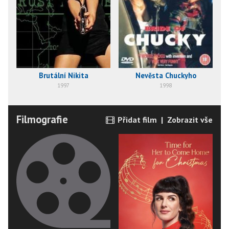
Brutální Nikita
Nevěsta Chuckyho
1997
1998
Filmografie
Přidat film
|
Zobrazit vše