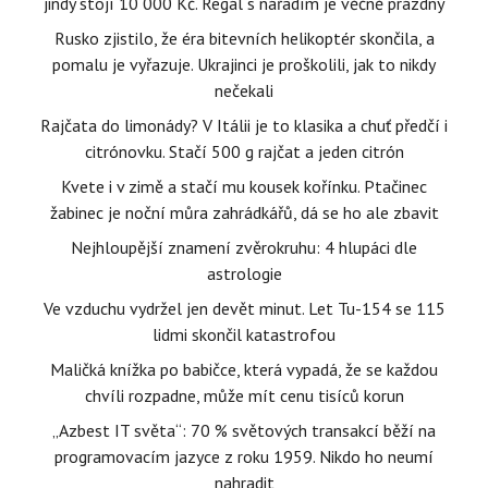
jindy stojí 10 000 Kč. Regál s nářadím je věčně prázdný
Rusko zjistilo, že éra bitevních helikoptér skončila, a
pomalu je vyřazuje. Ukrajinci je proškolili, jak to nikdy
nečekali
Rajčata do limonády? V Itálii je to klasika a chuť předčí i
citrónovku. Stačí 500 g rajčat a jeden citrón
Kvete i v zimě a stačí mu kousek kořínku. Ptačinec
žabinec je noční můra zahrádkářů, dá se ho ale zbavit
Nejhloupější znamení zvěrokruhu: 4 hlupáci dle
astrologie
Ve vzduchu vydržel jen devět minut. Let Tu-154 se 115
lidmi skončil katastrofou
Maličká knížka po babičce, která vypadá, že se každou
chvíli rozpadne, může mít cenu tisíců korun
„Azbest IT světa“: 70 % světových transakcí běží na
programovacím jazyce z roku 1959. Nikdo ho neumí
nahradit