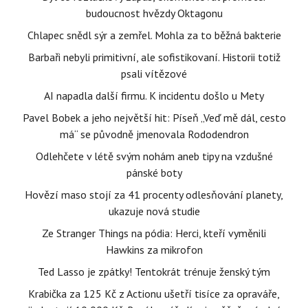
budoucnost hvězdy Oktagonu
Chlapec snědl sýr a zemřel. Mohla za to běžná bakterie
Barbaři nebyli primitivní, ale sofistikovaní. Historii totiž
psali vítězové
AI napadla další firmu. K incidentu došlo u Mety
Pavel Bobek a jeho největší hit: Píseň „Veď mě dál, cesto
má“ se původně jmenovala Rododendron
Odlehčete v létě svým nohám aneb tipy na vzdušné
pánské boty
Hovězí maso stojí za 41 procenty odlesňování planety,
ukazuje nová studie
Ze Stranger Things na pódia: Herci, kteří vyměnili
Hawkins za mikrofon
Ted Lasso je zpátky! Tentokrát trénuje ženský tým
Krabička za 125 Kč z Actionu ušetří tisíce za opraváře,