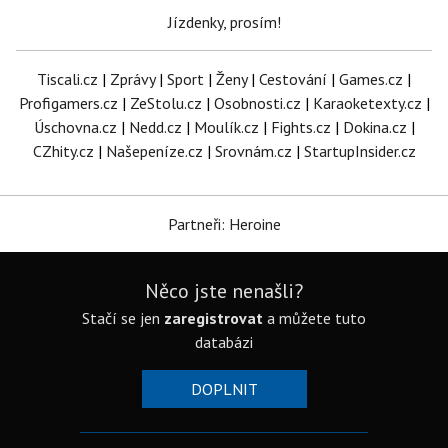
Jízdenky, prosím!
Tiscali.cz
|
Zprávy
|
Sport
|
Ženy
|
Cestování
|
Games.cz
|
Profigamers.cz
|
ZeStolu.cz
|
Osobnosti.cz
|
Karaoketexty.cz
|
Úschovna.cz
|
Nedd.cz
|
Moulík.cz
|
Fights.cz
|
Dokina.cz
|
CZhity.cz
|
Našepeníze.cz
|
Srovnám.cz
|
StartupInsider.cz
Partneři: Heroine
Něco jste nenašli?
Stačí se jen
zaregistrovat
a můžete tuto
databázi
DOPLNIT