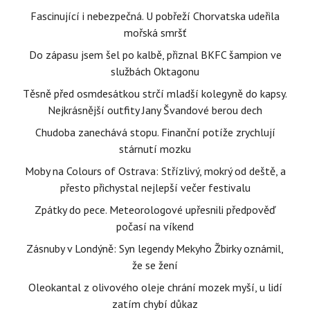
Fascinující i nebezpečná. U pobřeží Chorvatska udeřila
mořská smršť
Do zápasu jsem šel po kalbě, přiznal BKFC šampion ve
službách Oktagonu
Těsně před osmdesátkou strčí mladší kolegyně do kapsy.
Nejkrásnější outfity Jany Švandové berou dech
Chudoba zanechává stopu. Finanční potíže zrychlují
stárnutí mozku
Moby na Colours of Ostrava: Střízlivý, mokrý od deště, a
přesto přichystal nejlepší večer festivalu
Zpátky do pece. Meteorologové upřesnili předpověď
počasí na víkend
Zásnuby v Londýně: Syn legendy Mekyho Žbirky oznámil,
že se žení
Oleokantal z olivového oleje chrání mozek myší, u lidí
zatím chybí důkaz