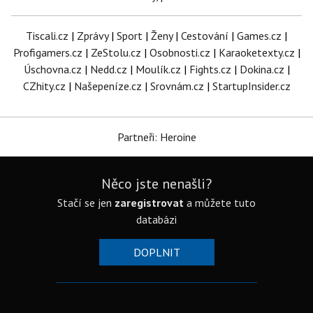
Tiscali.cz
|
Zprávy
|
Sport
|
Ženy
|
Cestování
|
Games.cz
|
Profigamers.cz
|
ZeStolu.cz
|
Osobnosti.cz
|
Karaoketexty.cz
|
Úschovna.cz
|
Nedd.cz
|
Moulík.cz
|
Fights.cz
|
Dokina.cz
|
CZhity.cz
|
Našepeníze.cz
|
Srovnám.cz
|
StartupInsider.cz
Partneři: Heroine
Něco jste nenašli?
Stačí se jen
zaregistrovat
a můžete tuto
databázi
DOPLNIT