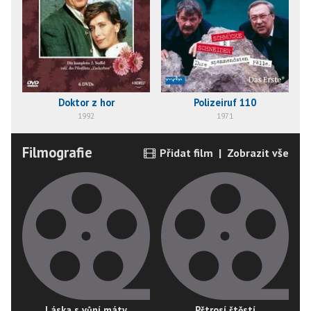
Doktor z hor
Polizeiruf 110
1992
1971
Filmografie
Přidat film
|
Zobrazit vše
Láska s vůní máty
Pštrosí štěstí