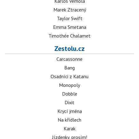
Karlos Vémola
Marek Ztracený
Taylor Swift
Emma Smetana
Timothée Chalamet
Zestolu.cz
Carcassonne
Bang
Osadníci z Katanu
Monopoly
Dobble
Dixit
Krycí jména
Na křídlech
Karak
Jízdenky, prosím!