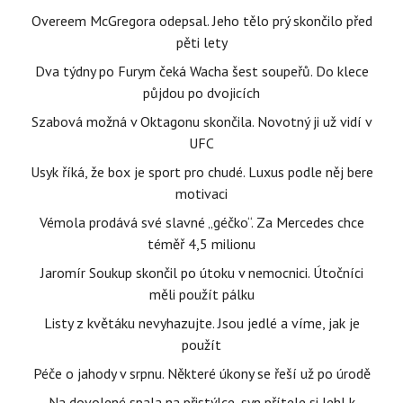
Overeem McGregora odepsal. Jeho tělo prý skončilo před
pěti lety
Dva týdny po Furym čeká Wacha šest soupeřů. Do klece
půjdou po dvojicích
Szabová možná v Oktagonu skončila. Novotný ji už vidí v
UFC
Usyk říká, že box je sport pro chudé. Luxus podle něj bere
motivaci
Vémola prodává své slavné „géčko“. Za Mercedes chce
téměř 4,5 milionu
Jaromír Soukup skončil po útoku v nemocnici. Útočníci
měli použít pálku
Listy z květáku nevyhazujte. Jsou jedlé a víme, jak je
použít
Péče o jahody v srpnu. Některé úkony se řeší už po úrodě
Na dovolené spala na přistýlce, syn přítele si lehl k