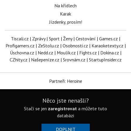
Na křídlech
Karak
Jízdenky, prosím!
Tiscali.cz
|
Zprávy
|
Sport
|
Ženy
|
Cestování
|
Games.cz
|
Profigamers.cz
|
ZeStolu.cz
|
Osobnosti.cz
|
Karaoketexty.cz
|
Úschovna.cz
|
Nedd.cz
|
Moulík.cz
|
Fights.cz
|
Dokina.cz
|
CZhity.cz
|
Našepeníze.cz
|
Srovnám.cz
|
StartupInsider.cz
Partneři: Heroine
Něco jste nenašli?
Stačí se jen
zaregistrovat
a můžete tuto
databázi
DOPLNIT