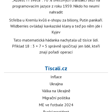
„Azbest IT světa“: 70 % světových transakcí běží na
programovacím jazyce z roku 1959. Nikdo ho neumí
nahradit
Střelba u Kremlu kvůli e-shopu za biliony, Putin panikaří.
Wildberries ovládají kavkazské klany a teď po něm jde i
Kyjev
Tato matematická hádanka nachytala už tisíce lidí.
Příklad 18 : 3 + 7 × 5 správně spočítají jen lidé, kteří
znají pořadí operací
Tiscali.cz
Inflace
Ukrajina
Válka na Ukrajině
Migrační politika
ME ve fotbale 2024
Ruský prezident