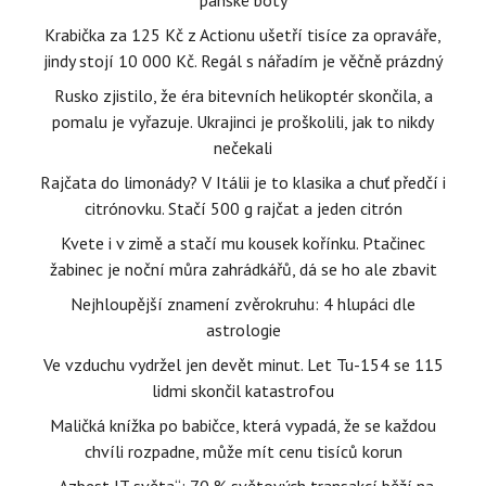
pánské boty
Krabička za 125 Kč z Actionu ušetří tisíce za opraváře,
jindy stojí 10 000 Kč. Regál s nářadím je věčně prázdný
Rusko zjistilo, že éra bitevních helikoptér skončila, a
pomalu je vyřazuje. Ukrajinci je proškolili, jak to nikdy
nečekali
Rajčata do limonády? V Itálii je to klasika a chuť předčí i
citrónovku. Stačí 500 g rajčat a jeden citrón
Kvete i v zimě a stačí mu kousek kořínku. Ptačinec
žabinec je noční můra zahrádkářů, dá se ho ale zbavit
Nejhloupější znamení zvěrokruhu: 4 hlupáci dle
astrologie
Ve vzduchu vydržel jen devět minut. Let Tu-154 se 115
lidmi skončil katastrofou
Maličká knížka po babičce, která vypadá, že se každou
chvíli rozpadne, může mít cenu tisíců korun