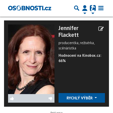
Jennifer
Flackett
producentka, režisérka,
scénáristka
Hodnocení na Kinobox.cz:
66%
RYCHLÝ VÝBĚR