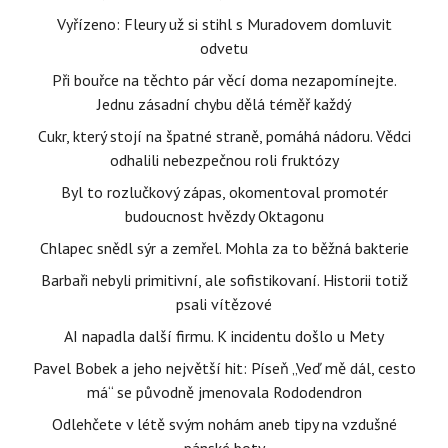
Vyřízeno: Fleury už si stihl s Muradovem domluvit
odvetu
Při bouřce na těchto pár věcí doma nezapomínejte.
Jednu zásadní chybu dělá téměř každý
Cukr, který stojí na špatné straně, pomáhá nádoru. Vědci
odhalili nebezpečnou roli fruktózy
Byl to rozlučkový zápas, okomentoval promotér
budoucnost hvězdy Oktagonu
Chlapec snědl sýr a zemřel. Mohla za to běžná bakterie
Barbaři nebyli primitivní, ale sofistikovaní. Historii totiž
psali vítězové
AI napadla další firmu. K incidentu došlo u Mety
Pavel Bobek a jeho největší hit: Píseň „Veď mě dál, cesto
má“ se původně jmenovala Rododendron
Odlehčete v létě svým nohám aneb tipy na vzdušné