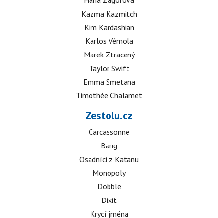
Hana Zagorová
Kazma Kazmitch
Kim Kardashian
Karlos Vémola
Marek Ztracený
Taylor Swift
Emma Smetana
Timothée Chalamet
Zestolu.cz
Carcassonne
Bang
Osadníci z Katanu
Monopoly
Dobble
Dixit
Krycí jména