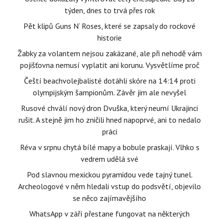
týden, dnes to trvá přes rok
Pět klipů Guns N‘ Roses, které se zapsaly do rockové
historie
Žabky za volantem nejsou zakázané, ale při nehodě vám
pojišťovna nemusí vyplatit ani korunu. Vysvětlíme proč
Čeští beachvolejbalisté dotáhli skóre na 14:14 proti
olympijským šampionům. Závěr jim ale nevyšel
Rusové chválí nový dron Dvuška, který neumí Ukrajinci
rušit. A stejně jim ho zničili hned napoprvé, ani to nedalo
práci
Réva v srpnu chytá bílé mapy a bobule praskají. Vlhko s
vedrem udělá své
Pod slavnou mexickou pyramidou vede tajný tunel.
Archeologové v něm hledali vstup do podsvětí, objevilo
se něco zajímavějšího
WhatsApp v září přestane fungovat na některých