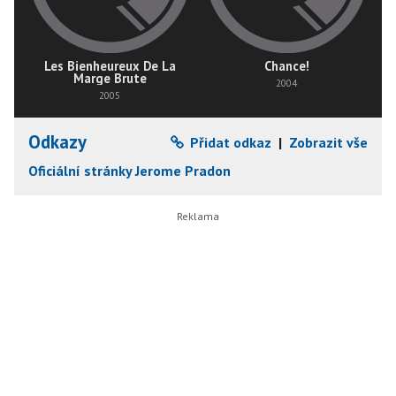
Les Bienheureux De La
Chance!
Marge Brute
2004
2005
Odkazy
Přidat odkaz
|
Zobrazit vše
Oficiální stránky Jerome Pradon