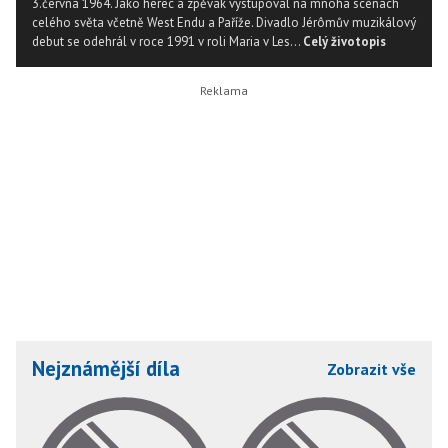
3.června 1964. Jako herec a zpěvák vystupoval na mnoha scénách
celého světa včetně West Endu a Paříže. Divadlo Jérômův muzikálový
debut se odehrál v roce 1991 v roli Maria v Les...
Celý životopis
Nejznámější díla
Zobrazit vše