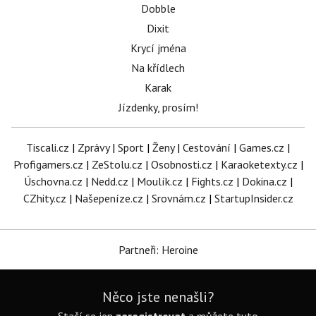
Dobble
Dixit
Krycí jména
Na křídlech
Karak
Jízdenky, prosím!
Tiscali.cz
|
Zprávy
|
Sport
|
Ženy
|
Cestování
|
Games.cz
|
Profigamers.cz
|
ZeStolu.cz
|
Osobnosti.cz
|
Karaoketexty.cz
|
Úschovna.cz
|
Nedd.cz
|
Moulík.cz
|
Fights.cz
|
Dokina.cz
|
CZhity.cz
|
Našepeníze.cz
|
Srovnám.cz
|
StartupInsider.cz
Partneři: Heroine
Něco jste nenašli?