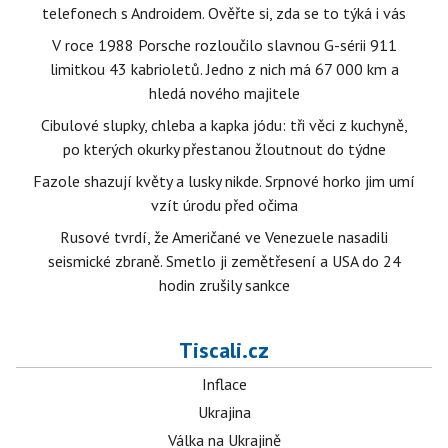
telefonech s Androidem. Ověřte si, zda se to týká i vás
V roce 1988 Porsche rozloučilo slavnou G-sérii 911
limitkou 43 kabrioletů. Jedno z nich má 67 000 km a
hledá nového majitele
Cibulové slupky, chleba a kapka jódu: tři věci z kuchyně,
po kterých okurky přestanou žloutnout do týdne
Fazole shazují květy a lusky nikde. Srpnové horko jim umí
vzít úrodu před očima
Rusové tvrdí, že Američané ve Venezuele nasadili
seismické zbraně. Smetlo ji zemětřesení a USA do 24
hodin zrušily sankce
Tiscali.cz
Inflace
Ukrajina
Válka na Ukrajině