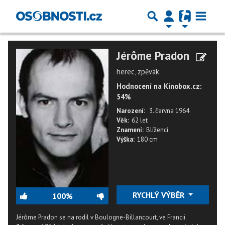
Jérôme Pradon
herec, zpěvák
Hodnocení na Kinobox.cz:
54%
Narození:
3. června 1964
Věk:
62 let
Znamení:
Blíženci
Výška:
180 cm
RYCHLÝ VÝBĚR
100%
Jérôme Pradon se na rodil v Boulogne-Billancourt, ve Francii