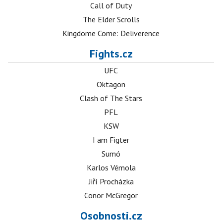
Call of Duty
The Elder Scrolls
Kingdome Come: Deliverence
Fights.cz
UFC
Oktagon
Clash of The Stars
PFL
KSW
I am Figter
Sumó
Karlos Vémola
Jiří Procházka
Conor McGregor
Osobnosti.cz