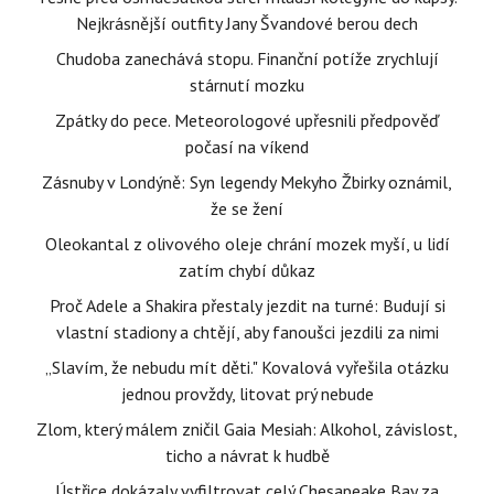
Nejkrásnější outfity Jany Švandové berou dech
Chudoba zanechává stopu. Finanční potíže zrychlují
stárnutí mozku
Zpátky do pece. Meteorologové upřesnili předpověď
počasí na víkend
Zásnuby v Londýně: Syn legendy Mekyho Žbirky oznámil,
že se žení
Oleokantal z olivového oleje chrání mozek myší, u lidí
zatím chybí důkaz
Proč Adele a Shakira přestaly jezdit na turné: Budují si
vlastní stadiony a chtějí, aby fanoušci jezdili za nimi
„Slavím, že nebudu mít děti." Kovalová vyřešila otázku
jednou provždy, litovat prý nebude
Zlom, který málem zničil Gaia Mesiah: Alkohol, závislost,
ticho a návrat k hudbě
Ústřice dokázaly vyfiltrovat celý Chesapeake Bay za