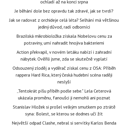
ochladí až na konci srpna
Je běhání dole bez opravdu tak zdravé, jak se tvrdí?
Jak se radovat z orchideje celá léta? Selhání má většinou
jediný důvod, radí odborníci
Brazilská mikrobioložka získala Nobelovu cenu za
potraviny, umí nahradit hnojiva bakteriemi
Action překvapil, v novém letáku nabízí i zahradní
nábytek. Ověřili jsme, zda se skutečně vyplatí
Odsouzený zloděj a vyděrač získal cenu z OSA: Příběh
rappera Hard Rica, který česká hudební scéna raději
neslyší
„Tentokrát píšu příběh podle sebe." Lela Ceterová
ukázala proměnu, fanoušci ji nemohli ani poznat
Stanislav Hložek si prošel velkým smutkem po ztrátě
syna: Bolest, se kterou se dodnes učí žít
Největší odpad Clashe, nebral si servítky Karlos Benda