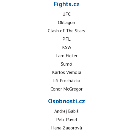
Fights.cz
UFC
Oktagon
Clash of The Stars
PFL
KSW
I am Figter
Sumó
Karlos Vémola
Jiří Procházka
Conor McGregor
Osobnosti.cz
Andrej Babiš
Petr Pavel
Hana Zagorová