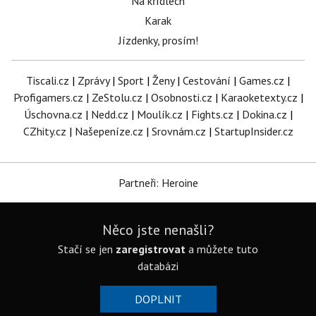
Na křídlech
Karak
Jízdenky, prosím!
Tiscali.cz
|
Zprávy
|
Sport
|
Ženy
|
Cestování
|
Games.cz
|
Profigamers.cz
|
ZeStolu.cz
|
Osobnosti.cz
|
Karaoketexty.cz
|
Úschovna.cz
|
Nedd.cz
|
Moulík.cz
|
Fights.cz
|
Dokina.cz
|
CZhity.cz
|
Našepeníze.cz
|
Srovnám.cz
|
StartupInsider.cz
Partneři: Heroine
Něco jste nenašli?
Stačí se jen
zaregistrovat
a můžete tuto
databázi
DOPLNIT