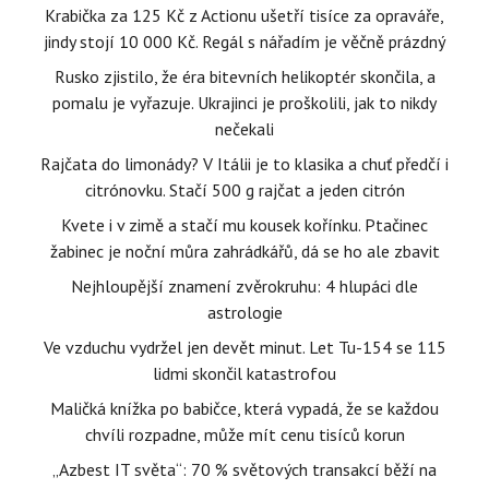
Krabička za 125 Kč z Actionu ušetří tisíce za opraváře,
jindy stojí 10 000 Kč. Regál s nářadím je věčně prázdný
Rusko zjistilo, že éra bitevních helikoptér skončila, a
pomalu je vyřazuje. Ukrajinci je proškolili, jak to nikdy
nečekali
Rajčata do limonády? V Itálii je to klasika a chuť předčí i
citrónovku. Stačí 500 g rajčat a jeden citrón
Kvete i v zimě a stačí mu kousek kořínku. Ptačinec
žabinec je noční můra zahrádkářů, dá se ho ale zbavit
Nejhloupější znamení zvěrokruhu: 4 hlupáci dle
astrologie
Ve vzduchu vydržel jen devět minut. Let Tu-154 se 115
lidmi skončil katastrofou
Maličká knížka po babičce, která vypadá, že se každou
chvíli rozpadne, může mít cenu tisíců korun
„Azbest IT světa“: 70 % světových transakcí běží na