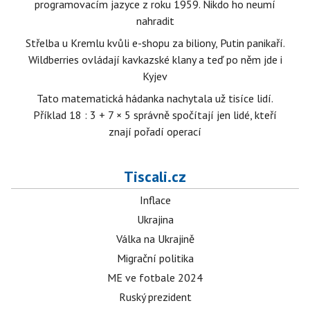
programovacím jazyce z roku 1959. Nikdo ho neumí
nahradit
Střelba u Kremlu kvůli e-shopu za biliony, Putin panikaří.
Wildberries ovládají kavkazské klany a teď po něm jde i
Kyjev
Tato matematická hádanka nachytala už tisíce lidí.
Příklad 18 : 3 + 7 × 5 správně spočítají jen lidé, kteří
znají pořadí operací
Tiscali.cz
Inflace
Ukrajina
Válka na Ukrajině
Migrační politika
ME ve fotbale 2024
Ruský prezident