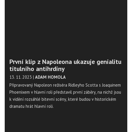
První klip z Napoleona ukazuje genialitu
titulního antihrdiny
13. 11. 2023
|
ADAM HOMOLA
Připravovaný Napoleon režiséra Ridleyho Scotta s Joaquinem
Phoenixem v hlavní roli představil první záběry, na nichž jsou
k vidění rozsáhlé bitevní scény, které budou v historickém
dramatu hrát hlavní roli.