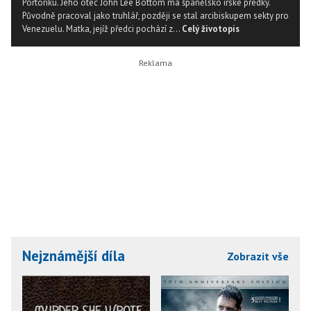
Portoriku. Jeho otec John Lee Bottom má španělsko irské předky.
Původně pracoval jako truhlář, později se stal arcibiskupem sekty pro
Venezuelu. Matka, jejíž předci pochází z...
Celý životopis
Nejznámější díla
Zobrazit vše