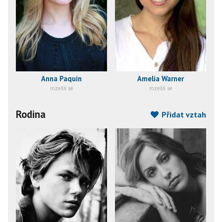
Anna Paquin
Amelia Warner
rozešli se
rozešli se
Rodina
Přidat vztah