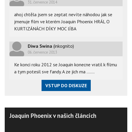
31. července 2014
ahoj chtěla jsem se zeptat nevíte náhodou jak se
jmenuje film ve kterém Joaquin Phoenix HRÁL O
KURTIZÁNÁCH DÍKY MOC lÍBA
Diwa Swina
(inkognito)
06. července 2013
Ke konci roku 2012 se Joaquin konecne vratil k filmu
a tym potesil sve fandy. A ze jich ma .......
VSTUP DO DISKUZE
Joaquin Phoenix v našich článcích