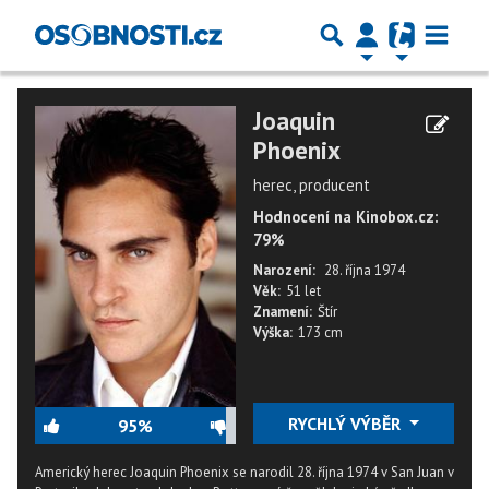
Joaquin
Phoenix
herec, producent
Hodnocení na Kinobox.cz:
79%
Narození:
28. října 1974
Věk:
51 let
Znamení:
Štír
Výška:
173 cm
RYCHLÝ VÝBĚR
95%
Americký herec Joaquin Phoenix se narodil 28. října 1974 v San Juan v