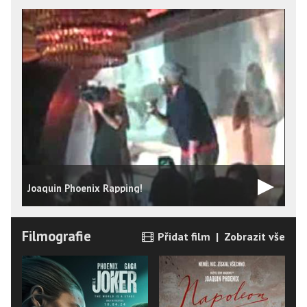
K
Joaquin Phoenix Rapping!
1
Filmografie
Přidat film
|
Zobrazit vše