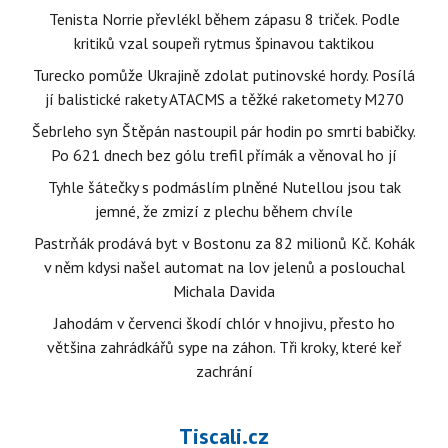
Tenista Norrie převlékl během zápasu 8 triček. Podle
kritiků vzal soupeři rytmus špinavou taktikou
Turecko pomůže Ukrajině zdolat putinovské hordy. Posílá
jí balistické rakety ATACMS a těžké raketomety M270
Šebrleho syn Štěpán nastoupil pár hodin po smrti babičky.
Po 621 dnech bez gólu trefil přímák a věnoval ho jí
Tyhle šátečky s podmáslím plněné Nutellou jsou tak
jemné, že zmizí z plechu během chvíle
Pastrňák prodává byt v Bostonu za 82 milionů Kč. Kohák
v něm kdysi našel automat na lov jelenů a poslouchal
Michala Davida
Jahodám v červenci škodí chlór v hnojivu, přesto ho
většina zahrádkářů sype na záhon. Tři kroky, které keř
zachrání
Tiscali.cz