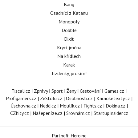
Bang
Osadníci z Katanu
Monopoly
Dobble
Dixit
Krycí jména
Na křídlech
Karak
Jízdenky, prosím!
Tiscali.cz
|
Zprávy
|
Sport
|
Ženy
|
Cestování
|
Games.cz
|
Profigamers.cz
|
ZeStolu.cz
|
Osobnosti.cz
|
Karaoketexty.cz
|
Úschovna.cz
|
Nedd.cz
|
Moulík.cz
|
Fights.cz
|
Dokina.cz
|
CZhity.cz
|
Našepeníze.cz
|
Srovnám.cz
|
StartupInsider.cz
Partneři: Heroine