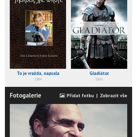
To je vražda, napsala
Gladiátor
1984
2000
Fotogalerie
Přidat fotku
|
Zobrazit vše