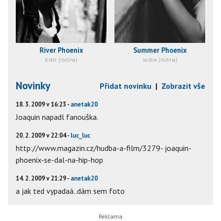
River Phoenix
Summer Phoenix
bratr (rodina)
sestra (rodina)
Novinky
Přidat novinku
|
Zobrazit vše
18. 3. 2009 v 16:23 -
anetak20
Joaquin napadl fanouška.
20. 2. 2009 v 22:04 -
luc_luc
http://www.magazin.cz/hudba-a-film/3279- joaquin-
phoenix-se-dal-na-hip-hop
14. 2. 2009 v 21:29 -
anetak20
a jak ted vypadaá..dám sem foto