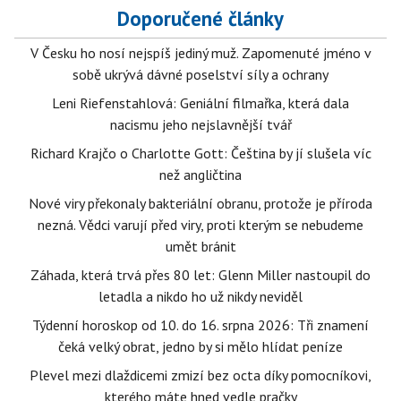
Doporučené články
V Česku ho nosí nejspíš jediný muž. Zapomenuté jméno v
sobě ukrývá dávné poselství síly a ochrany
Leni Riefenstahlová: Geniální filmařka, která dala
nacismu jeho nejslavnější tvář
Richard Krajčo o Charlotte Gott: Čeština by jí slušela víc
než angličtina
Nové viry překonaly bakteriální obranu, protože je příroda
nezná. Vědci varují před viry, proti kterým se nebudeme
umět bránit
Záhada, která trvá přes 80 let: Glenn Miller nastoupil do
letadla a nikdo ho už nikdy neviděl
Týdenní horoskop od 10. do 16. srpna 2026: Tři znamení
čeká velký obrat, jedno by si mělo hlídat peníze
Plevel mezi dlaždicemi zmizí bez octa díky pomocníkovi,
kterého máte hned vedle pračky