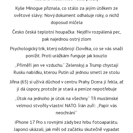
Kylie Minogue přiznala, co stálo za jejím útěkem ze
světové slávy: Nový dokument odhaluje roky, o nichž
doposud mlčela
Česko česká teplotní houpačka: Nejdřív rozpálená pec,
pak najednou ostrý zlom
Psychologický trik, který odzbrojí člověka, co se vás snaží
ponížit. Proti urážkám funguje jak kouzlo
„Příměří jen ve vzduchu.“ Zelenskyj a Trump chystají
Rusku nabídku, kterou Putin už jednou smetl ze stolu
Jiřina (65) si užívá důchod v centru Prahy. Dcera jí řekla, ať
jí dá úspory, protože je stará a peníze nepotřebuje
„Útok na jednoho je útok na všechny.“ Tři muslimské
velmoci stvořily vlastní NATO. Írán zuří: „Papír vás
neochrání“
iPhone 17 Pro s rovnými zády bez hrbu fotoaparátu.
Japonci ukázali, jak měl od začátku skutečně vypadat