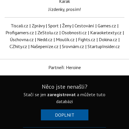
Karak
Jízdenky, prosím!
Tiscali.cz
|
Zprávy
|
Sport
|
Ženy
|
Cestování
|
Games.cz
|
Profigamers.cz
|
ZeStolu.cz
|
Osobnosti.cz
|
Karaoketexty.cz
|
Úschovna.cz
|
Nedd.cz
|
Moulík.cz
|
Fights.cz
|
Dokina.cz
|
CZhity.cz
|
Našepeníze.cz
|
Srovnám.cz
|
StartupInsider.cz
Partneři: Heroine
Něco jste nenašli?
Stačí se jen
zaregistrovat
a můžete tuto
databázi
DOPLNIT