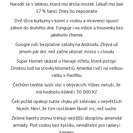
Narodil se s lebkou, která mu drtila mozek. Lékaři mu dali
17 % šanci. Dnes ho nepoznáte
Dvě lžíce kurkumy v konvi s vodou a mravenci opustí
záhon do druhého dne. Funguje i na mšice a housenky bez
jakékoliv chemie
Google ruší bezplatné zálohy na Androidu. Zbývá už
jenom pár dní, než začne ubývat místo v cloudu
Super Hornet ukázal u Havaje střelu, která potopí
čínskou loď na stovky kilometrů. Amerika cvičí na velkou
válku v Pacifiku
Čechům tenhle lustr visí v obývácích. Vůbec netuší, že
má hodnotu klidně i 30 000 Kč
Češi pořád opakují tuhle chybu při zálévání v největších
hicech. Neví, že tím rostlinám škodí víc, než sucho
Zelené barety znovu trénují nejtěžší disciplínu americké
armády: Pod vodou bez kyslíku, neviditelní pro radary i
kamery