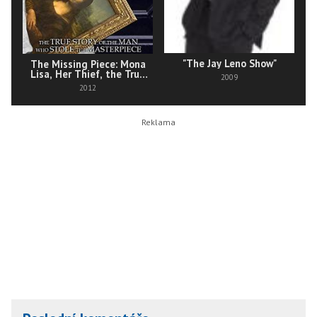
"The Jay Leno Show"
The Missing Piece: Mona
Lisa, Her Thief, the True
2009
Story
2012