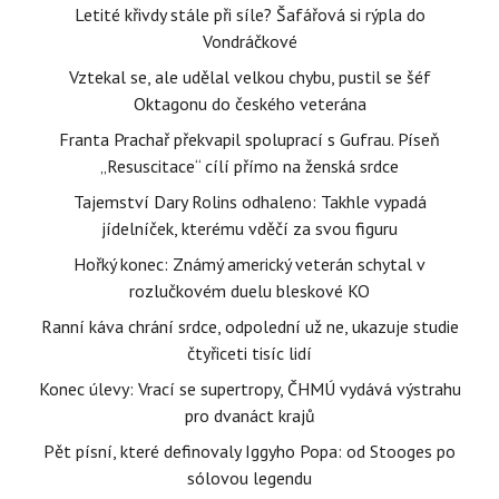
Letité křivdy stále při síle? Šafářová si rýpla do
Vondráčkové
Vztekal se, ale udělal velkou chybu, pustil se šéf
Oktagonu do českého veterána
Franta Prachař překvapil spoluprací s Gufrau. Píseň
„Resuscitace“ cílí přímo na ženská srdce
Tajemství Dary Rolins odhaleno: Takhle vypadá
jídelníček, kterému vděčí za svou figuru
Hořký konec: Známý americký veterán schytal v
rozlučkovém duelu bleskové KO
Ranní káva chrání srdce, odpolední už ne, ukazuje studie
čtyřiceti tisíc lidí
Konec úlevy: Vrací se supertropy, ČHMÚ vydává výstrahu
pro dvanáct krajů
Pět písní, které definovaly Iggyho Popa: od Stooges po
sólovou legendu